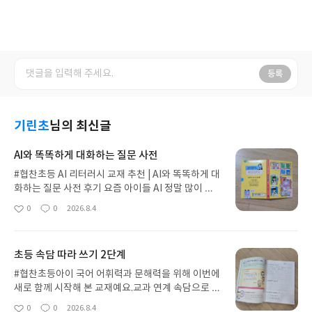
등록
기린초
님의 최신글
AI와 똑똑하게 대화하는 질문 사전
#협찬초등 AI 리터러시 교재 추천 | AI와 똑똑하게 대
화하는 질문 사전 후기 요즘 아이들 AI 정말 많이 접
하고 쓰잖아요.숙제나 공부할 때 AI를 무작정 믿거나
0
0
2026.8.4
좋
댓
작
스스로 생각하는 과정을 미루는 모습이 내심 걱정되
아
글
성
곤 했거든요.그런 부모의 고민을 시원하게 해결해 주
요
일
는 책이 바로<AI와 대화하는 똑똑하게 사전 질문>입
초등 속담 따라 쓰기 2단계
니다.교육부 미디어 교육 대상을 받으신현직 초등교
사 김지훈 선생님이 쓰신 책이에요.출간 전부터 현직
#협찬초등아이 국어 어휘력과 문해력을 위해 이번에
선생님들과 어린이들이먼저 읽고 강력 추천했다고
새로 함께 시작해 본 교재예요.교과 연계 속담으로 어
해서 더 믿음이 갔답니다.이 책은 AI 사용을 무조건
휘력을 키우는 초등 속담 따라 쓰기 2단계입니다.초
0
0
2026.8.4