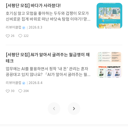
지 않고 끝까지 읽을 수 있다. 3천 년을 이어 온 귀향
[서평단 모집] 바다가 사라졌다!
과 모험의 대서사시가 가장 읽기 편한 번역으로 새롭
호기심 많고 모험을 좋아하는 두두와 겁쟁이 모모가
게 펼쳐진다.한권으로 읽는 오디세이아글쓴이호메로
신비로운 집게 바위로 떠난 바닷속 탐험 이야기! 망둥
스 저/육혜원 역출판사이화북스 예스24 바로가기 닫
이, 소라게, 낙지 같은 바다 친구들과 신나게 놀던 중
기모집인원 : 5명신청기간 : 2026.08.05 ~ 2026.08.
별
리뷰어클럽
2026.8.3
갑자기 거대해진 집게 바위의 비밀을 마주하게 되는
명
작
09발표일자 : 2026.08.13리뷰 작성기한 : 도서/상품
26
122
데, 과연 바다에 무슨 일이 벌어진 걸까요? 상상력을
좋
댓
작
성
받고 2주 이내 ▶ 주소/연락처 업데이트 : 신청 전 상
아
글
성
자극하는 환상적인 해양 모험 동화 속으로 풍덩 빠져
일
품 받으실 주소/연락처를 업데이트 해주세요! (선정
요
일
보세요!바다가 사라졌다!글쓴이서휘 글출판사풀
후 수정 불가)▶ 서평단 신청 방법 : 기대평 댓글을 작
빛 예스24 바로가기 닫기모집인원 : 20명신청기간 :
[서평단 모집] AI가 알아서 굴려주는 월급쟁이 재
성해주세요! 먼저 작성한 리뷰를 올려주시면 당첨확
2026.08.03 ~ 2026.08.07발표일자 : 2026.08.13리
테크
률이 올라갑니다!! ※ 신청 전, 꼭 확인해주세요!- '사
뷰 작성기한 : 도서/상품 받고 2주 이내 ▶ 주소/연락
락' 개설 후, 이 글의 댓글로 신청해주세요.- 기존 YE
업무에는 AI를 활용하면서 정작 '내 돈' 관리는 혼자
처 업데이트 : 신청 전 상품 받으실 주소/연락처를 업
S블로그는 '사락'으로 개편되어 별도로 개설하지 않
끙끙대고 있지 않나요? 『AI가 알아서 굴려주는 월급
데이트 해주세요! (선정 후 수정 불가)▶ 서평단 신청
으셔도 됩니다. ▶ 도서/상품 발송- 도서/상품은 최근
쟁이 재테크』는 챗GPT·클로드·제미나이·퍼플렉시
방법 : 기대평 댓글을 작성해주세요! 먼저 작성한 리
별
리뷰어클럽
2026.8.4
배송지가 아닌 회원정보상의 주소/연락처 (클릭 시
티를 나만의 재테크 팀으로 만드는 실전 가이드입니
뷰를 올려주시면 당첨확률이 올라갑니다!! ※ 신청
명
작
수정 가능)로 발송됩니다.- 주소/연락처에 문제가 있
30
204
다. 재무 진단부터 주식 투자, 부동산, 절세, 자산 관
좋
댓
작
성
전, 꼭 확인해주세요!- '사락' 개설 후, 이 글의 댓글로
을 시 선정에서 제외되거나 배송에서 누락될 수 있습
아
글
성
리 자동화 루틴까지, 코딩 없이도 프롬프트 하나로 2
일
신청해주세요.- 기존 YES블로그는 '사락'으로 개편
요
일
니다(재발송 불가). ▶ 리뷰 작성- 도서/상품을 받고
0년 차 재무 전문가의 맞춤 조언을 받을 수 있습니다.
되어 별도로 개설하지 않으셔도 됩니다. ▶ 도서/상
2주 이내 리뷰를 작성해주셔야 합니다. (포스트가 아
좋은 정보를 찾는 시대는 끝났습니다. 이제는 좋은 질
품 발송- 도서/상품은 최근 배송지가 아닌 회원정보
닌 '리뷰'로 작성)- 기간내 미작성, 불성실한 리뷰, 도
문을 던지는 사람이 돈을 법니다. 경제적 자유를 앞당
상의 주소/연락처 (클릭 시 수정 가능)로 발송됩니다.
서/상품과 무관한 리뷰 작성 시 이후 선정에서 제외
기고 싶은 월급쟁이라면, 이 책이 바로 그 시작입니
- 주소/연락처에 문제가 있을 시 선정에서 제외되거
될 수 있습니다.- 리뷰어클럽은 개인의 감상이 포함
다.AI가 알아서 굴려주는 월급쟁이 재테크글쓴이김