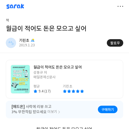
sarak
기린초
저
책
장
월급이 적어도 돈은 모으고 싶어
기린초
팔로우
작
2019.1.23
성
일
월급이 적어도 돈은 모으고 싶어
글
성동규 저
쓴
매일경제신문사
이
평균
기린초
9.4 (17)
[애드온]
사락에 리뷰 쓰고
구매하기
3% 무한적립 받으세요
더보기