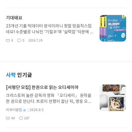
좋
댓
작
막는 것이 아니라AI 앞에서도 스스로 생각하고 판단
등 국어 교과서에 나오는 필수 속담을 직접 따라 쓰면
아
글
성
하는 법을 알려줘요.숙제할 때, 공부할 때, 발표 준비
서 익히는 학습서예요.단순히 외우기만 하는 방식이
요
일
할 때, 글이나 그림을 만들 때 등아이들이 실제 일상
아니라 쓰면서 이해할 수 있도록 알차게 구성되어 있
기대돼요
에서 AI를 마주하는 상황이 담겨 있어요.재미있는 만
습니다.표준국어대사전 뜻풀이를 바탕으로 어린이
화와 함께 바로 써먹는 질문들이 수록되어 있어서아
눈높이에 맞춰 쉽게 풀어 설명해 주니 따로 길게 설명
23개년 기출 빅데이터 분석이라니 정말 믿음직스럽
이가 지루해하지 않고 정말 흥미롭게 읽더라고요.AI
해 주지 않아도 아이 혼자 잘 읽더라고요.대화나 일
네요! 수준별로 나눠진 '기필코'와 '실력업' 덕분에 제
가 틀린 정보를 알려줄 때 확인하는 방법부터창작할
기, 편지 같은 일상생활 속 예문이 나와서 속담이 실
실력에 맞춰 효율적으로 공부할 수 있을 것 같아요.
0
0
2026.7.29
때 주의해야 할 부분까지 자연스럽게 익힐 수 있습니
좋
댓
작
제로 어떻게 쓰이는지 자연스럽게 배울 수 있어요.비
특히 좌문우해 구조라 회독 속도도 훨씬 빨라질 듯합
아
글
성
다.AI에게 끌려다니는 것이 아니라내 생각을 더 넓혀
슷한 속담이나 관련 사자성어, 낱말 풀이도 함께 있어
니다. 알찬 해설과 법령 정리까지 한 번에 다 잡는 마
요
일
주는 도구로 활용하는 지혜를 배운 느낌이에요.가정
서 어휘력과 사고의 폭을 넓히기 참 좋습니다.장마다
니행정학으로 2027 공무원 합격까지 꼭 완성하고 싶
에서 AI 교육을 어떻게 시작해야 할지 막막하셨던 학
퀴즈와 퍼즐 활동이 있어서 지루해하지 않고 재미있
어요!
부모님이나아이의 올바른 미디어 리터러시와 판단력
게 복습하네요.또박또박 따라 쓰다 보니 자연스럽게
을 키워주고 싶은 분들께꼭 읽혀보시라고 추천해 드
바른 글씨 습관도 잡히고 차곡차곡 어휘력도 쌓이는
사락
인기글
립니다.
느낌이에요.국어 기초를 탄탄하게 다져주고 싶은 초
등 학부모님이나 아이 어휘력을 키워주고 싶으신 분
[서평단 모집] 한권으로 읽는 오디세이아
들께 추천하고 싶어요.
크리스토퍼 놀란 감독의 영화 『오디세이』 원작을
한 권으로 만난다. 트로이 전쟁이 끝난 뒤, 영웅 오디
세우스는 고향 이타케로 돌아가기 위해 키클롭스, 마
별
리뷰어클럽
2026.8.5
녀 키르케, 세이렌의 노래, 포세이돈의 분노를 헤쳐
명
작
40
267
나간다. 그리스 철학 전공자인 옮긴이가 호메로스의
좋
댓
작
성
아
글
성
방대한 24권 서사를 현대적이고 자연스러운 한국어
일
요
일
로 풀어내, 고전이 낯선 독자도 이야기의 흐름을 놓치