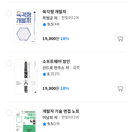
육각형 개발자
최범균 저
한빛미디어
글
평
9.5
(44)
쓴
출
균
이
판
사
19,800
10%
원
가
격
소프트웨어 장인
산드로 만쿠소 저
길벗
글
평
8.7
(27)
쓴
출
균
이
판
사
19,800
10%
원
가
격
개발자 기술 면접 노트
이남희 저
한빛미디어
글
평
9.5
(19)
쓴
출
균
이
판