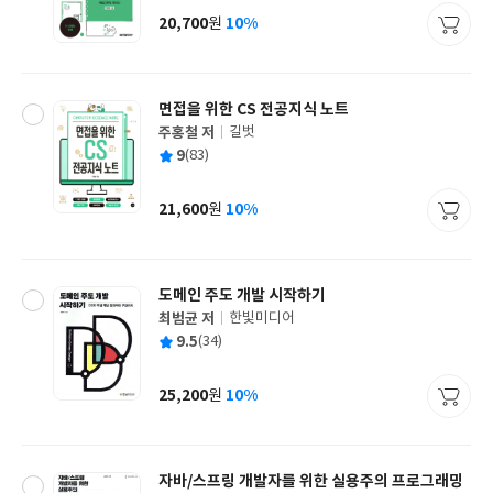
사
20,700
10%
원
가
격
면접을 위한 CS 전공지식 노트
주홍철 저
길벗
글
평
9
(83)
쓴
출
균
이
판
사
21,600
10%
원
가
격
도메인 주도 개발 시작하기
최범균 저
한빛미디어
글
평
9.5
(34)
쓴
출
균
이
판
사
25,200
10%
원
가
격
자바/스프링 개발자를 위한 실용주의 프로그래밍