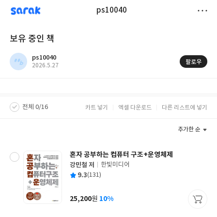
sarak
ps10040
저
보유 중인 책
장
ps10040
팔로우
작
2026.5.27
성
일
전체 0/16
카트 넣기
엑셀 다운로드
다른 리스트에 넣기
추가한 순
혼자 공부하는 컴퓨터 구조+운영체제
강민철 저
한빛미디어
글
평
9.3
(131)
쓴
출
균
이
판
사
25,200
10%
원
가
격