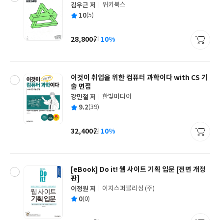
김우근 저
위키북스
글
평
10
(5)
쓴
출
균
이
판
사
28,800
10%
원
가
격
이것이 취업을 위한 컴퓨터 과학이다 with CS 기
술 면접
강민철 저
한빛미디어
글
평
9.2
(39)
쓴
출
균
이
판
사
32,400
10%
원
가
격
[eBook] Do it! 웹 사이트 기획 입문 [전면 개정
판]
이정원 저
이지스퍼블리싱 (주)
글
평
0
(0)
쓴
출
균
이
판
사