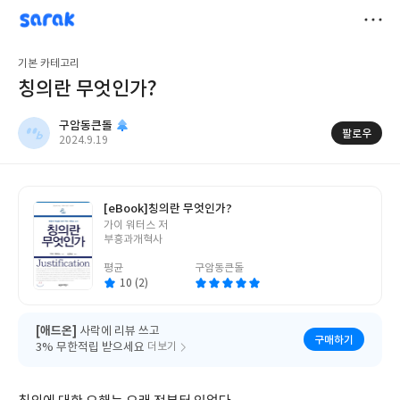
sarak
구암동큰돌
저
기본 카테고리
장
칭의란 무엇인가?
구암동큰돌
팔로우
작
2024.9.19
성
일
[eBook]
칭의란 무엇인가?
글
가이 워터스 저
쓴
부흥과개혁사
이
평균
구암동큰돌
10 (2)
[애드온]
사락에 리뷰 쓰고
구매하기
3% 무한적립 받으세요
더보기