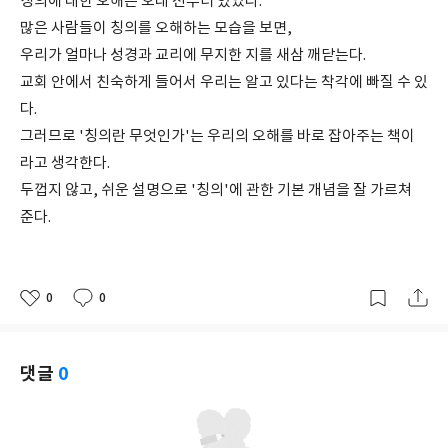
칭의에 대한 오해는 오래 전부터 있었다.
많은 사람들이 칭의를 오해하는 모습을 보면,
우리가 얼마나 성경과 교리에 무지한 지를 새삼 깨닫는다.
교회 안에서 친숙하게 들어서 우리는 알고 있다는 착각에 빠질 수 있
다.
그러므로 '칭의란 무엇인가'는 우리의 오해를 바로 잡아주는 책이
라고 생각한다.
두껍지 않고, 쉬운 설명으로 '칭의'에 관한 기본 개념을 잘 가르쳐
준다.
0
0
좋
댓
작
아
글
성
요
일
댓글
0