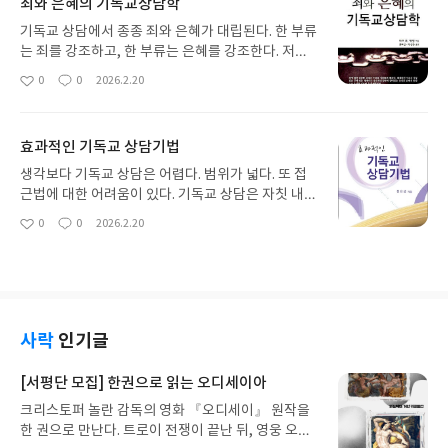
죄와 은혜의 기독교상담학
기독교 상담에서 종종 죄와 은혜가 대립된다. 한 부류
는 죄를 강조하고, 한 부류는 은혜를 강조한다. 저자
는 죄와 은혜를 함께 묶으려고 한다. 구별하는 행위를
0
0
2026.2.20
좋
댓
작
통합으로 이끈다. 당연하게 들릴 수 있지만, 그 당연
아
글
성
한 이야기를 따르지 못하는 사람들을 위한 책이다.
요
일
효과적인 기독교 상담기법
생각보다 기독교 상담은 어렵다. 범위가 넓다. 또 접
근법에 대한 어려움이 있다. 기독교 상담은 자칫 내담
자에게 설교처럼 될 수도 있다. 기독교 공동체 안에서
0
0
2026.2.20
좋
댓
작
기독교적 상담의 어려움을 잘 풀어준다. 목회자와 교
아
글
성
회 리더들에게 필요한 책이다. 위로가 필요한 자에게
요
일
위로를, 책망이 필요한 자에게 책망을, 소망이 필요
한 자에게 소망을 주는 책이다.
사락
인기글
[서평단 모집] 한권으로 읽는 오디세이아
크리스토퍼 놀란 감독의 영화 『오디세이』 원작을
한 권으로 만난다. 트로이 전쟁이 끝난 뒤, 영웅 오디