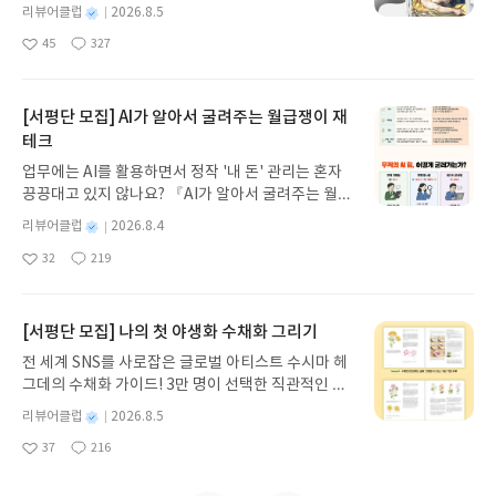
세우스는 고향 이타케로 돌아가기 위해 키클롭스, 마
별
리뷰어클럽
2026.8.5
녀 키르케, 세이렌의 노래, 포세이돈의 분노를 헤쳐
명
작
45
327
나간다. 그리스 철학 전공자인 옮긴이가 호메로스의
좋
댓
작
성
아
글
성
방대한 24권 서사를 현대적이고 자연스러운 한국어
일
요
일
로 풀어내, 고전이 낯선 독자도 이야기의 흐름을 놓치
지 않고 끝까지 읽을 수 있다. 3천 년을 이어 온 귀향
[서평단 모집] AI가 알아서 굴려주는 월급쟁이 재
과 모험의 대서사시가 가장 읽기 편한 번역으로 새롭
테크
게 펼쳐진다.한권으로 읽는 오디세이아글쓴이호메로
업무에는 AI를 활용하면서 정작 '내 돈' 관리는 혼자
스 저/육혜원 역출판사이화북스 예스24 바로가기 닫
끙끙대고 있지 않나요? 『AI가 알아서 굴려주는 월급
기모집인원 : 5명신청기간 : 2026.08.05 ~ 2026.08.
쟁이 재테크』는 챗GPT·클로드·제미나이·퍼플렉시
09발표일자 : 2026.08.13리뷰 작성기한 : 도서/상품
별
리뷰어클럽
2026.8.4
티를 나만의 재테크 팀으로 만드는 실전 가이드입니
받고 2주 이내 ▶ 주소/연락처 업데이트 : 신청 전 상
명
작
32
219
다. 재무 진단부터 주식 투자, 부동산, 절세, 자산 관
좋
댓
작
성
품 받으실 주소/연락처를 업데이트 해주세요! (선정
아
글
성
리 자동화 루틴까지, 코딩 없이도 프롬프트 하나로 2
일
후 수정 불가)▶ 서평단 신청 방법 : 기대평 댓글을 작
요
일
0년 차 재무 전문가의 맞춤 조언을 받을 수 있습니다.
성해주세요! 먼저 작성한 리뷰를 올려주시면 당첨확
좋은 정보를 찾는 시대는 끝났습니다. 이제는 좋은 질
[서평단 모집] 나의 첫 야생화 수채화 그리기
률이 올라갑니다!! ※ 신청 전, 꼭 확인해주세요!- '사
문을 던지는 사람이 돈을 법니다. 경제적 자유를 앞당
락' 개설 후, 이 글의 댓글로 신청해주세요.- 기존 YE
전 세계 SNS를 사로잡은 글로벌 아티스트 수시마 헤
기고 싶은 월급쟁이라면, 이 책이 바로 그 시작입니
S블로그는 '사락'으로 개편되어 별도로 개설하지 않
그데의 수채화 가이드! 3만 명이 선택한 직관적인 튜
다.AI가 알아서 굴려주는 월급쟁이 재테크글쓴이김
으셔도 됩니다. ▶ 도서/상품 발송- 도서/상품은 최근
토리얼로 라벤더, 양귀비 등 약 30가지 야생화를 쉽
태형 저출판사한빛미디어 예스24 바로가기 닫기모
별
리뷰어클럽
2026.8.5
배송지가 아닌 회원정보상의 주소/연락처 (클릭 시
게 그려보세요. 조색 노하우부터 투명한 번지기 기법
명
작
집인원 : 5명신청기간 : 2026.08.04 ~ 2026.08.08발
수정 가능)로 발송됩니다.- 주소/연락처에 문제가 있
37
216
까지, 실물 크기 예시와 함께 마치 1:1 클래스를 듣는
좋
댓
작
성
표일자 : 2026.08.13리뷰 작성기한 : 도서/상품 받고
을 시 선정에서 제외되거나 배송에서 누락될 수 있습
아
글
성
듯 생생하게 배울 수 있습니다. 종이와 물감만으로 누
일
2주 이내 ▶ 주소/연락처 업데이트 : 신청 전 상품 받
요
일
니다(재발송 불가). ▶ 리뷰 작성- 도서/상품을 받고
리는 완벽한 힐링, 지금 나만의 감성 작품을 완성하는