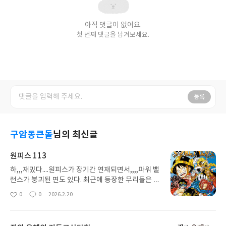
아직 댓글이 없어요.
첫 번째 댓글을 남겨보세요.
등록
구암동큰돌
님의 최신글
원피스 113
하,,,재밌다....원피스가 장기간 연재되면서,,,,파워 밸
런스가 붕괴된 면도 있다. 최근에 등장한 무리들은 터
무니없이 강하다. 그럼에도 불구하고 재밌다....원피
0
0
2026.2.20
좋
댓
작
스는 뭔가...우리가 살아가는 세계를 다루고 있다...엘
아
글
성
바스의 이야기는 만화 속 이야기가 아니라..오늘을 살
요
일
아가고 있는 우리들의 이야기처럼 들린다.