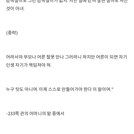
감옥살이도 그런 감옥살이가 없지. 지난 일에 갇혀 살면 살아도 사는
것이 아녀.
(중략)
어려서야 부모나 어른 잘못 만나 그러려니 하지만 어른이 되면 자기
인생 자기가 책임져야 혀.
누구 탓도 아니여. 이제 스스로 만들어가야 한다 이 말이여."
-233쪽 관의 어머니의 말 중에서