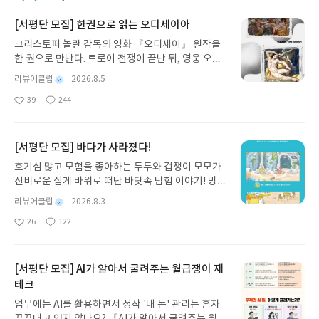
지털 기술이 실물과 디지털의 연계를 가능하게 하고
었다. 그 시절 나는 화성과 외계인, UFO 그리고 로봇
이야기 〈낮잠〉은 엄마가 네살배기 쌍둥이 준이와
이를 교육에 적용하게 된 시대가 코로나19로 앞당겨
에 관심이 많았다. 그래서 관련 방송 프로그램도 즐겨
[서평단 모집] 한권으로 읽는 오디세이아
석이를 낮잠 재우는 일상을 그렸다. 어찌보면 진부하
진듯 하다. 알파세대에게 있어 서로 얼굴 맞대고 하
봤었고 어른이 된 지금까지도 관련 영화나 시사 프로
고 특별할 것도 없는 뻔한 이야기이지만 그 안에서 발
는 대화는 온라인 소통에 밀려났고, 온라인 미디어에
크리스토퍼 놀란 감독의 영화 『오디세이』 원작을
그램도 찾아 보는 편이다. 이 책 제목에 눈길이 갔던
견되는 일상의 아름다움이 한 낮의 햇볕처럼 따스히
휩쓸린 젊은 세대 전체가 타인의 말을 듣거나 눈을 맞
한 권으로 만난다. 트로이 전쟁이 끝난 뒤, 영웅 오디
것도 그런 이유에서였다. 화성을 여행한다는 컨셉으
와닿는다. 준이와 석이를 재우려다 먼저 잠이 든 엄마
추거나, 타인의 몸짓을 이해하는 데 어려움을 겪을 수
세우스는 고향 이타케로 돌아가기 위해 키클롭스, 마
로 책 내용이 진행된다. 화성을 가기 위해 가방에 챙
별
리뷰어클럽
2026.8.5
를 보고 두 아이들이 다시 장난감 놀이를 시작하는 우
있다는 공포심이 생기고 있다. 특히나 마스크를 쓰고
녀 키르케, 세이렌의 노래, 포세이돈의 분노를 헤쳐
겨가야할 것들, 화성의 환경, 모습, 화성 탐사의 역사,
명
작
리네 일상을 보는 것 같은 기분은 어렸을 적 엄마 품
39
244
생활하면서 얼굴 표정을 알아 채는데 어린 아이들이
나간다. 그리스 철학 전공자인 옮긴이가 호메로스의
우주비행사의 조건, 화성 연구, 화성에서의 생활 등
좋
댓
작
성
에 쏘옥 안겨 잠들었던 포근한 기억을 다시 되살려주
어려움을 겪고 있다는 뉴스 기사도 나왔다. 코로나19
아
글
성
방대한 24권 서사를 현대적이고 자연스러운 한국어
을 과학적 지식을 기반으로 재미있게 풀어낸 점이 인
일
요
일
는 듯 하다.
2년차에 들어가면서 이제는 익숙해진 블렌디드 러닝
로 풀어내, 고전이 낯선 독자도 이야기의 흐름을 놓치
상적이다. 특히 책의 마지막에 '우주과학자의 용어 사
에 학교 현장도 원격 수업 매체, 온라인 콘텐츠 활용,
지 않고 끝까지 읽을 수 있다. 3천 년을 이어 온 귀향
[서평단 모집] 바다가 사라졌다!
전'이 있어 어려운 키워드를 상세히 설명한 구성이 맘
동영상 제작 및 편집, 화상기기 작동, 교육용 소프트
과 모험의 대서사시가 가장 읽기 편한 번역으로 새롭
에 들었다. 작년에 초등학교 5학년 학생들에게 과학
호기심 많고 모험을 좋아하는 두두와 겁쟁이 모모가
웨어 활용 등 온라인 수업에 알맞게 발전해왔다. 이
게 펼쳐진다.한권으로 읽는 오디세이아글쓴이호메로
을 가르치면서 태양계 행성에 대한 정보를 조사하고
신비로운 집게 바위로 떠난 바닷속 탐험 이야기! 망둥
책을 읽으면서 코로나19를 2년간 제대로 겪은 수도
스 저/육혜원 역출판사이화북스 예스24 바로가기 닫
발표하는 수업을 했던 기억이 난다. 5학년 1학기 태
이, 소라게, 낙지 같은 바다 친구들과 신나게 놀던 중
권 학교의 교사로서 공감하는 대목들이 많았다. 특히
기모집인원 : 5명신청기간 : 2026.08.05 ~ 2026.08.
별
리뷰어클럽
2026.8.3
양계와 별이라는 단원이었는데 학생들이 실험을 하
갑자기 거대해진 집게 바위의 비밀을 마주하게 되는
비대면 원격 수업에서 자기주도학습의 중요성이 커
명
작
09발표일자 : 2026.08.13리뷰 작성기한 : 도서/상품
는 단원이 아니라서 조금 지루한 차시가 될까 우려되
26
122
데, 과연 바다에 무슨 일이 벌어진 걸까요? 상상력을
좋
댓
작
성
진 점은 일방적 전달식 수업이 아닌 개별적 피드백을
받고 2주 이내 ▶ 주소/연락처 업데이트 : 신청 전 상
었다. 그저 인터넷에서 행성이름을 검색하여 행성 정
아
글
성
자극하는 환상적인 해양 모험 동화 속으로 풍덩 빠져
일
해야하는 교사 역할이 요구 된다는 것이 생각이 많아
품 받으실 주소/연락처를 업데이트 해주세요! (선정
보를 찾아 기록하는 딱딱한 수업이 되었던터라 아쉬
요
일
보세요!바다가 사라졌다!글쓴이서휘 글출판사풀
지게 했다. 또 이 책에서 소개한 각 나라별 미래 교육
후 수정 불가)▶ 서평단 신청 방법 : 기대평 댓글을 작
움이 남았었는데 이렇게 행성과 관련하여 재미있게
빛 예스24 바로가기 닫기모집인원 : 20명신청기간 :
[서평단 모집] AI가 알아서 굴려주는 월급쟁이 재
을 위한 패러다임을 확인하고 우리나라 교육에도 전
성해주세요! 먼저 작성한 리뷰를 올려주시면 당첨확
쓰여진 책이 있다면 학생들도 행성 여행이라는 가상
2026.08.03 ~ 2026.08.07발표일자 : 2026.08.13리
테크
환이 필요함을 느꼈다. 가끔 인터넷 기사의 댓글을
률이 올라갑니다!! ※ 신청 전, 꼭 확인해주세요!- '사
의 시나리오 속에 푹 빠져 흥미로운 수업을 구성할 수
뷰 작성기한 : 도서/상품 받고 2주 이내 ▶ 주소/연락
보면 코로나19 시대의 학교의 역할과 중요도가 추락
락' 개설 후, 이 글의 댓글로 신청해주세요.- 기존 YE
있겠다는 생각이 들었다. 다음에 똑같은 수업을 하게
업무에는 AI를 활용하면서 정작 '내 돈' 관리는 혼자
처 업데이트 : 신청 전 상품 받으실 주소/연락처를 업
한 것처럼 비추어져 속상할 때가 있었는데 이 책을 보
S블로그는 '사락'으로 개편되어 별도로 개설하지 않
된다면 이 책을 활용해보아도 좋겠다. 그리고 더불어