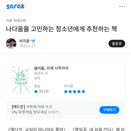
sarak
박지훈
저
기본 카테고리
장
나다움을 고민하는 청소년에게 추천하는 책
박지훈
팔로우
작
2022.1.27
성
일
열아홉, 이제 시작이야
글
최관의 저
쓴
보리
이
평균
박지훈
10 (2)
[애드온]
사락에 리뷰 쓰고
구매하기
3% 무한적립 받으세요
더보기
《열다섯, 교실이 아니어도 좋아》, 《열일곱, 내 길을 간다》에 이