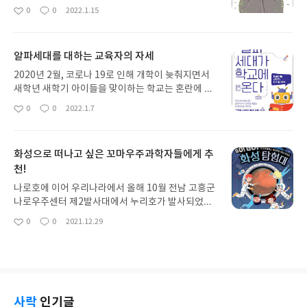
의 각기 다른 이야기로 구성되어 있다. 첫 이야기인
0
0
2022.1.15
좋
댓
작
'꼬마 다람쥐와 돌부처 할아버지'는 작고 귀여운 꼬
아
글
성
마 다람쥐가 엄마 다람쥐를 마중 나오다가 우툴두툴
요
일
돌부처 할아버지를 만나면서 시작된다. 자연의 시간
알파세대를 대하는 교육자의 자세
이 흐르는 동안 코와 귀와 손가락이 깎여 없어진 돌부
처 할아버지에게 꼬마다람쥐는 공허함을 채워주는
2020년 2월, 코로나 19로 인해 개학이 늦춰지면서
소중한 존재가 된다. 그렇게 돌부처 할아버지와 꼬마
새학년 새학기 아이들을 맞이하는 학교는 혼란에 빠
다람쥐는 서로 교감하며 의미있는 존재가 되어준다.
졌다. 사상 처음 비대면 온라인 수업을 준비하면서 수
0
0
2022.1.7
좋
댓
작
두 번째 이야기 <가막산의 바우>에서 주인공 아미는
업 플랫폼부터 학생, 학부모와의 연락 체계를 구축할
아
글
성
자연 속 친구들과 관계를 맺으며 자신의 삶을 살아낸
소통 방법까지 모든 것이 생소했다. 그래도 밀레니얼
요
일
다. 그러나 관계에는 늘 헤어짐이 있는법. 내일이면
세대이자 컴퓨터, 인터넷과 친숙한 나는 그나마 재빠
화성으로 떠나고 싶은 꼬마우주과학자들에게 추
이사하는 아미는 친구들과 작별 인사를 하며 아쉬움
르게 오프라인 수업의 대안책을 구상해나갔지만 나
을 달랜다. 내가 초등학교 1학년이었을 때 이사를 하
천!
이가 지긋하신 동료선생님들께서는 막연한 두려움에
면서 살던 동네 친구들과 마을 주민들과 마지막 인사
어쩔 줄 몰라하셨다. 교사들이 당황하고 우려했던 것
나로호에 이어 우리나라에서 올해 10월 전남 고흥군
를 나눴던 것이 기억나면서 어릴 때 처음 겪었던 이별
과는 달리 알파세대 아이들은 오히려 온라인 수업에
나로우주센터 제2발사대에서 누리호가 발사되었다.
이라는 경험이 아이를 한층 더 성숙하고 단단하게 만
생각보다 빨리 적응 했다. 오히려 디지털 가상세계에
아쉽게도 누리호는 최종 단계에서 목표를 이루지 못
0
0
2021.12.29
드는 것이 아닐까 싶다. 세 번째 이야기 <과일 맛의 비
서의 연결과 소통이 알파세대에게는 더 편리하고 쉬
좋
댓
작
하였지만 내년에 2차 발사가 있다고 했다. 뉴스를 보
아
글
성
밀>은 인간의 과욕이 부메랑이 되어 인간들의 삶을
워보일 정도 였다. '클라우스 슈밥의 제4차 산업혁
면서 우리나라 우주과학기술이 이렇게나 발전했구나
요
일
되려 어렵게 만든다는 교훈적 이야기를 담아냈다. 생
명'이라는 책을 지은 스위스 세계경제포럼의 창립자
싶어 감격스러웠다. 비록 1차 발사에는 실패했지만
명나무를 혼자 독차지 하기 위해서 욕심을 부린 왕과
이자 회장인 클라우스 슈밥은 제4차 산업혁명의 특
외국의 기술을 빌리지 않고 온전히 우리나라 과학기
그로 인해 고통받는 인간들 그리고 나서 반성하고 후
징으로 유비쿼터스 모바일 인터넷, 더 저렴하면서 작
술만으로 완성한 한국형 발사체라는 점에서 의의가
회하는 모습을 그려내어 어린이들에게 세상을 현명
고 강력해진 센서, 인공지능과 기계학습을 꼽았다. 디
컸다. 초등학생 시절, 과학자를 한때 꿈꿨던 적이 있
사락
인기글
하게 살아가는 방법을 넌지시 제시해 준다. 네 번째