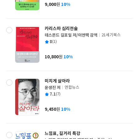
사
9,000
10%
원
가
격
카리스마 심리전술
데스몬드 길포일 저/이연택 감역
21세기북스
글
평
8
(1)
쓴
출
균
이
판
사
10,800
10%
원
가
격
미치게 살아라
윤생진 저
연합뉴스
글
평
7.1
(7)
쓴
출
균
이
판
사
9,450
10%
원
가
격
느낌표, 길거리 특강