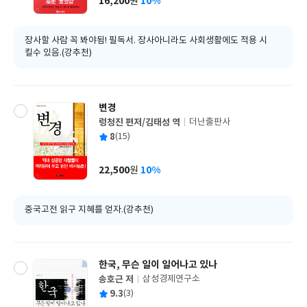
16,200
10%
원
가
격
장사할 사람 꼭 봐야됨! 필독서. 장사아니라도 사회생활에도 적용 시
킬수 있음.(강추천)
변경
렁청진 편저/김태성 역
더난출판사
글
평
8
(15)
쓴
출
균
이
판
사
22,500
10%
원
가
격
중국고전 읽구 지혜를 얻자.(강추천)
한국, 무슨 일이 일어나고 있나
송호근 저
삼성경제연구소
글
평
9.3
(3)
쓴
출
균