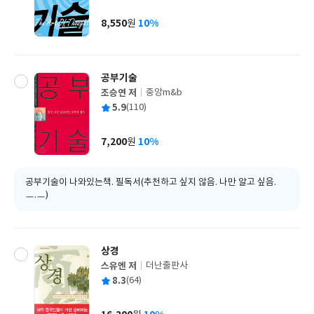
균
이
판
사
8,550
10%
원
가
격
공부기술
조승연 저
중앙m&b
글
평
5.9
(110)
쓴
출
균
이
판
사
7,200
10%
원
가
격
공부기술이 나와있는책. 필독서(추천하고 싶지 않음. 나만 알고 싶음.
ㅡ.ㅡ)
상경
스유엔 저
더난출판사
글
평
8.3
(64)
쓴
출
균
이
판
사