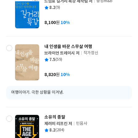
느낌표 길거리 특강 제작팀 저
중앙m&b
글
평
8.2
(9)
쓴
출
균
이
판
사
8,100
10%
원
가
격
내 인생을 바꾼 스무살 여행
브라이언 트레이시 저
작가정신
글
평
7.5
(59)
쓴
출
균
이
판
사
8,820
10%
원
가
격
여행이야기. 극한 상황을 이겨냄.
소유의 종말
제러미 리프킨 저
민음사
글
평
8.2
(284)
쓴
출
균
이
판