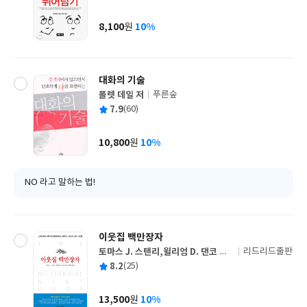
균
이
판
사
8,100
10%
원
가
격
대화의 기술
폴렛 데일 저
푸른숲
글
평
7.9
(60)
쓴
출
균
이
판
사
10,800
10%
원
가
격
NO 라고 말하는 법!
이웃집 백만장자
토마스 J. 스탠리,윌리엄 D. 댄코 공
리드리드출판
글
저/홍정희 역
평
8.2
(25)
쓴
출
균
이
판
사
13,500
10%
원
가