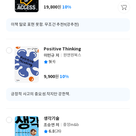
사
19,800
10%
원
가
격
이책 말로 표현 못함. 무조건 추천!!(강추천)
Positive Thinking
이민규 저
원앤원북스
글
평
9
(4)
쓴
출
균
이
판
사
9,900
10%
원
가
격
긍정적 사고의 중요성.작지만 강한책.
생각기술
조승연 저
중앙m&b
글
평
6.8
(26)
쓴
출