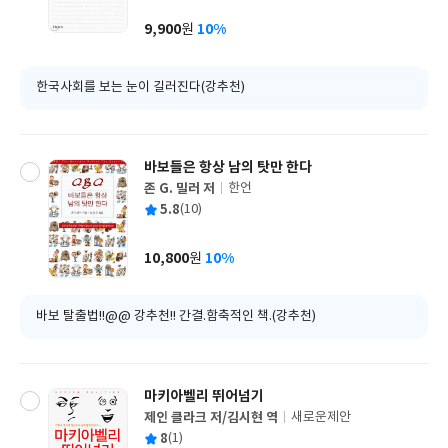
이
판
사
9,900
10%
원
가
격
한국사회를 보는 눈이 길러진다(강추천)
바보들은 항상 남의 탓만 한다
존 G. 밀러 저
한언
글
평
5.8
(10)
쓴
출
균
이
판
사
10,800
10%
원
가
격
바보 탈출법!!@@ 강추천!! 간결.함축적인 책.(강추천)
마키아벨리 뛰어넘기
제인 클라크 저/김시현 역
새로운제안
글
평
8
(1)
쓴
출