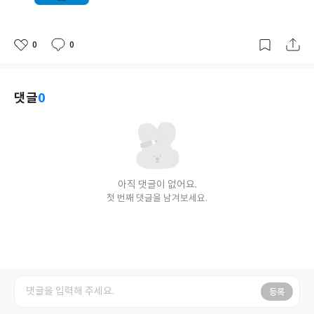
격
0
0
좋
댓
작
아
글
성
요
일
댓글
0
아직 댓글이 없어요.
첫 번째 댓글을 남겨보세요.
등록