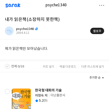
sarak
psyche1340
저
내가 읽은책(소장하지 못한책)
장
psyche1340
팔로우
작
2004.4.11
성
일
제가 읽은책만 모아났습니다.
전체 0/16
카트 넣기
엑셀 다운로드
다른 리스트에 넣기
추가한 순
한국형 대화의 기술
이정숙 저
더난출판사
글
평
5.2
(5)
쓴
출
균
이
판