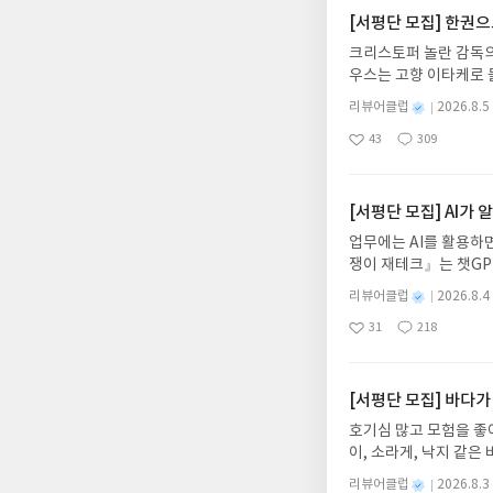
[서평단 모집] 한권
크리스토퍼 놀란 감독의
우스는 고향 이타케로 
다. 그리스 철학 전공
별
리뷰어클럽
2026.8.5
어내, 고전이 낯선 독자
명
작
43
309
의 대서사시가 가장 읽
좋
댓
작
성
아
글
성
혜원 역출판사이화북스 예스
일
요
일
자 : 2026.08.13
주소/연락처를 업데이트 
[서평단 모집] AI가
먼저 작성한 리뷰를 올려
업무에는 AI를 활용하면
글의 댓글로 신청해주세
쟁이 재테크』는 챗GP
도서/상품 발송- 도서
다. 재무 진단부터 주식
니다.- 주소/연락처에
별
리뷰어클럽
2026.8.4
차 재무 전문가의 맞춤
명
작
리뷰 작성- 도서/상품을
31
218
던지는 사람이 돈을 법
좋
댓
작
성
내 미작성, 불성실한 리
아
글
성
알아서 굴려주는 월급쟁
일
럽은 개인의 감상이 포
요
일
신청기간 : 2026.08.0
주소/연락처 업데이트 :
[서평단 모집] 바다가
평단 신청 방법 : 기
호기심 많고 모험을 좋
신청 전, 꼭 확인해주세요
이, 소라게, 낙지 같
개편되어 별도로 개설하
데, 과연 바다에 무슨
보상의 주소/연락처 (
별
리뷰어클럽
2026.8.3