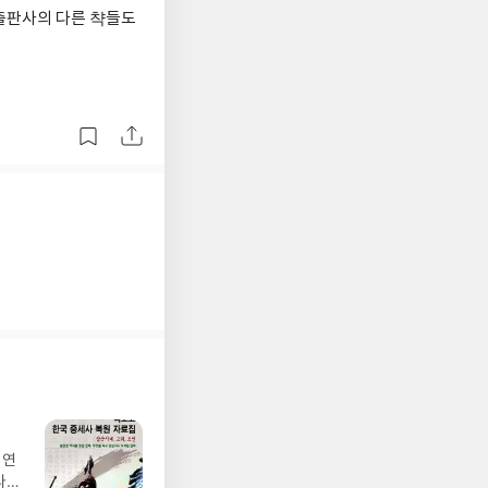
 출판사의 다른 챡들도
 연
라