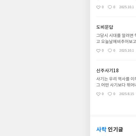
하겠다. 잃어버리고 지
0
0
2025.10.1
좋
댓
작
아
글
성
요
일
도비문답
그당시 시대를 알려면 
고 오늘날에비추어보고 
들이 있겠지만 이책은 
0
0
2025.10.1
좋
댓
작
아
글
성
요
일
신주사기18
사기는 우리 역사를 이
그 어떤 사기보다 뛰어
제공한다. 모두가 읽어
0
0
2025.8.15
좋
댓
작
아
글
성
요
일
사락
인기글