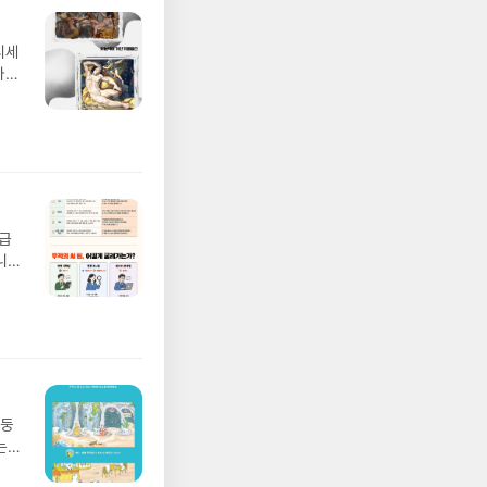
디세
나간
풀
 모험
/육
발표일
실
요!
 이
월급
 ▶
니
발송됩
20년
 ▶
문을
기간
I가
어클
5명
 ▶
 서
 ※
망둥
로
는
정
져
되거