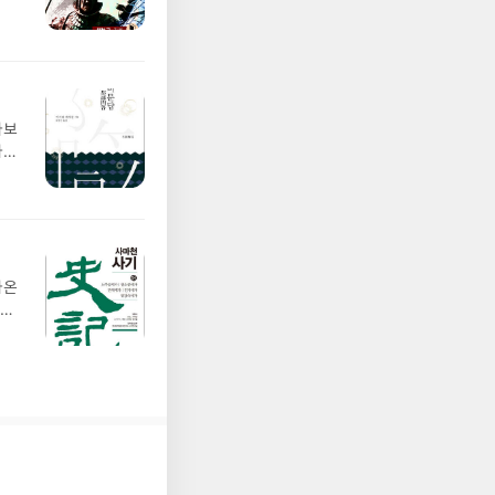
아보
사료
나온
눈을