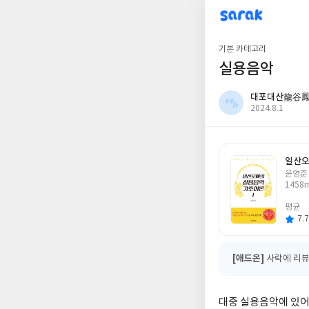
sarak
대포대산龍谷鳳山
기본 카테고리
실용음악
대포대산龍谷
작
2024.8.1
성
일
일산오
글
윤영준
쓴
1458m
이
평균
7.7
[애드온]
사락에 리뷰
대중 실용음악에 있어