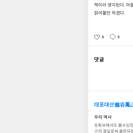
책이라 생각된다. 아울
읽어볼만 하겠다.
0
0
좋
댓
작
아
글
성
요
일
댓글
대포대산龍谷鳳
우리 역사
유튜브에서도 볼수있듯이
구의 결실로써 출판되었