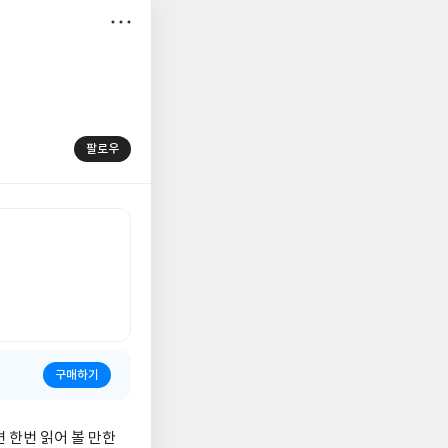
저
장
팔로우
구매하기
 한번 읽어 볼 만한