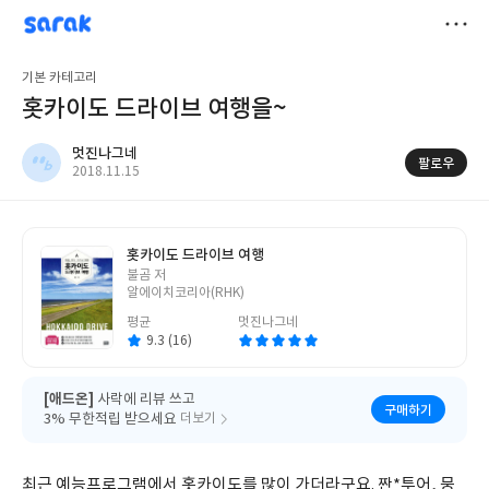
sarak
멋진나그네
저
기본 카테고리
장
홋카이도 드라이브 여행을~
멋진나그네
팔로우
작
2018.11.15
성
일
홋카이도 드라이브 여행
글
불곰 저
쓴
알에이치코리아(RHK)
이
평균
멋진나그네
9.3 (16)
[애드온]
사락에 리뷰 쓰고
구매하기
3% 무한적립 받으세요
더보기
최근 예능프로그램에서 홋카이도를 많이 가더라구요. 짠*투어, 뭉