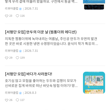
떻게 우리 곁에 머물러 왔을까요. 구전에서 동굴 벽화
와 점토판을 거쳐 종이와 책으로, 그리고 오늘날 수천
별
리뷰어클럽
2026.7.31
권의 인쇄본으로 이어지는 이야기의 여정을 따라가
명
작
23
116
는 그림책입니다. 때로는 즐거움을, 때로는 위로를,
좋
댓
작
성
아
글
성
때로는 두려움의 대상이 되기도 했던 이야기가 우리
일
요
일
일상에 어떻게 녹아들어 있는지 되짚어보며 이야기
가 지닌 본질적 가치와 이야기를 누리는 기쁨을 다시
[서평단 모집] 만두의 더운 날 (찜통더위 에디션)
발견하게 합니다.나는 이야기입니다글쓴이댄 야카리
지독한 찜통더위에 녹아내리는 여름날, 주인공 만두가 우연히 발견
노 글/유수현 역출판사소원나무 예스24 바로가기 닫
한 곳은 바로 시원한 냉면 수영장이었습니다. 윤식이 작가 특유의 유
기모집인원 : 10명신청기간 : 2026.07.31 ~ 2026.0
머러스한 캐릭터와 밝은 색감으로 그려낸 이 국내 창작 그림책은 무
8.04발표일자 : 2026.08.06리뷰 작성기한 : 도서/상
별
리뷰어클럽
2026.7.31
더위에 지친 독자들에게 상상만으로도 더위가 싹 가시는 통쾌한 탈출
명
작
품 받고 2주 이내 ▶ 주소/연락처 업데이트 : 신청 전
29
139
구를 선사합니다. 소원나무 베스트셀러 시리즈의 세 번째 이야기로,
좋
댓
작
성
상품 받으실 주소/연락처를 업데이트 해주세요! (선
아
글
성
만두가 풍덩 빠진 차가운 냉면 물결 속에서 짜릿한 여름 해방감을 만
일
정 후 수정 불가)▶ 서평단 신청 방법 : 기대평 댓글을
요
일
끽하는 모습이 마음속까지 시원하게 파고듭니다.만두의 더운 날 (찜
작성해주세요! 먼저 작성한 리뷰를 올려주시면 당첨
통더위 에디션)글쓴이윤식이 저출판사소원나무 예스24 바로가기 닫
[서평단 모집] 바다가 사라졌다!
확률이 올라갑니다!! ※ 신청 전, 꼭 확인해주세요!-
기모집인원 : 5명신청기간 : 2026.07.31 ~ 2026.08.04발표일자 : 20
'사락' 개설 후, 이 글의 댓글로 신청해주세요.- 기존
호기심 많고 모험을 좋아하는 두두와 겁쟁이 모모가
26.08.06리뷰 작성기한 : 도서/상품 받고 2주 이내 ▶ 주소/연락처 업
YES블로그는 '사락'으로 개편되어 별도로 개설하지
신비로운 집게 바위로 떠난 바닷속 탐험 이야기! 망둥
데이트 : 신청 전 상품 받으실 주소/연락처를 업데이트 해주세요! (선
않으셔도 됩니다. ▶ 도서/상품 발송- 도서/상품은 최
이, 소라게, 낙지 같은 바다 친구들과 신나게 놀던 중
정 후 수정 불가)▶ 서평단 신청 방법 : 기대평 댓글을 작성해주세요!
별
리뷰어클럽
2026.8.3
근 배송지가 아닌 회원정보상의 주소/연락처 (클릭
갑자기 거대해진 집게 바위의 비밀을 마주하게 되는
명
작
먼저 작성한 리뷰를 올려주시면 당첨확률이 올라갑니다!! ※ 신청 전,
시 수정 가능)로 발송됩니다.- 주소/연락처에 문제가
26
117
데, 과연 바다에 무슨 일이 벌어진 걸까요? 상상력을
좋
댓
작
성
꼭 확인해주세요!- '사락' 개설 후, 이 글의 댓글로 신청해주세요.- 기
있을 시 선정에서 제외되거나 배송에서 누락될 수 있
아
글
성
자극하는 환상적인 해양 모험 동화 속으로 풍덩 빠져
일
존 YES블로그는 '사락'으로 개편되어 별도로 개설하지 않으셔도 됩
요
일
습니다(재발송 불가). ▶ 리뷰 작성- 도서/상품을 받