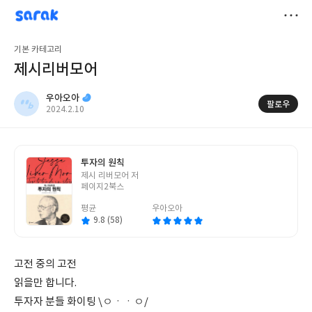
sarak
우아오아
저
기본 카테고리
장
제시리버모어
우아오아
팔로우
작
2024.2.10
성
일
투자의 원칙
글
제시 리버모어 저
쓴
페이지2북스
이
평균
우아오아
9.8 (58)
고전 중의 고전
읽을만 합니다.
투자자 분들 화이팅 \ㅇㆍㆍㅇ/