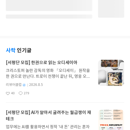
사락
인기글
[서평단 모집] 한권으로 읽는 오디세이아
크리스토퍼 놀란 감독의 영화 『오디세이』 원작을
한 권으로 만난다. 트로이 전쟁이 끝난 뒤, 영웅 오디
세우스는 고향 이타케로 돌아가기 위해 키클롭스, 마
별
리뷰어클럽
2026.8.5
녀 키르케, 세이렌의 노래, 포세이돈의 분노를 헤쳐
명
작
40
279
나간다. 그리스 철학 전공자인 옮긴이가 호메로스의
좋
댓
작
성
아
글
성
방대한 24권 서사를 현대적이고 자연스러운 한국어
일
요
일
로 풀어내, 고전이 낯선 독자도 이야기의 흐름을 놓치
지 않고 끝까지 읽을 수 있다. 3천 년을 이어 온 귀향
[서평단 모집] AI가 알아서 굴려주는 월급쟁이 재
과 모험의 대서사시가 가장 읽기 편한 번역으로 새롭
테크
게 펼쳐진다.한권으로 읽는 오디세이아글쓴이호메로
업무에는 AI를 활용하면서 정작 '내 돈' 관리는 혼자
스 저/육혜원 역출판사이화북스 예스24 바로가기 닫