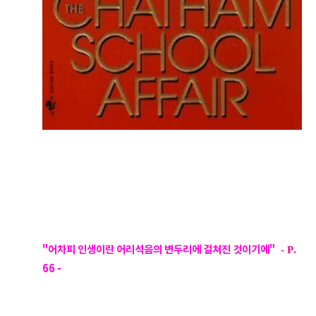
"어차피 인생이란 어리석음의 변두리에 걸쳐진
것이기에"
.
- P
66 -