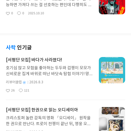
로움이 아니었을지. 아니나 다를까, 그런 소확행을
작열을 자랑하는 작가의 수많은 작품 리스트 중에서
능하면 가져다 쓰는 걸 선호하는 편인데 다행히도 표
즐기려던 차에 장애물이 떡 하니 등장했으니 이복동
도 유독 애정과 관심을 갖게 되는 듯하다. 그런 이누
지 자체는 내 취향이긴 하다. 다만 제목의 배열이랄
0
0
2025.10.10
생이자 변호사인 미키 할러가 한 여성을 살해한 피의
좋
댓
작
카이가 맞닥뜨린 이상한 정황들. 딸 사야카의 병실 친
까, 은근히 신경 쓰이는 게 내가 예민한 건지. 좌에서
아
글
성
자로 구속 수감 중인 다콴 포스터의 무죄를 밝히는 일
구였던 소년 유키의 장례식에 참석해서 고인을 마주
우(그리고 위에서 아래로)로 읽는다면 <어른들아 시
요
일
에 동참해 달라는 요청이었다. 보슈는 일언지하에 거
한 순간, 그의 시신에서 멍을 발견하게 된다. 퇴원해
체로 놀지 마>가 되겠지만, 실제로는 우에서 좌로 읽
절한다. 지금까지 법의 수호자로 나서 나쁜 놈들 처단
서 가정 치료로 옮겨진 유키와 관련해서 부모들은 멍
어야 한다는 것이지. 그래서 <시체로 놀지 마 어른들
하던 경찰이 변호사와 손을 잡고 그런 자의 구명활동
에 대해서 명확히 아는 바가 없다고 했지만 손과 목에
아>. 그렇게 미묘하게 호기심을 자극하며 시작하게
을 펼친다는 게 신념 그리고 가치관과 상충 하는 일이
는 끈으로 구속당한 자국이 부검 결과 밝혀졌기에 사
한 이 책에는 총 네 편이 실려 있어 가볍게 읽어나갈
사락
인기글
었으니까. 게다가 누가 봐도 다콴의 범행이 명백했으
건성이 의심되었다. 그럼에도 불구하고 이웃들을 대
만했다. 우선 첫 단편 “본격 오브 더 리빙 데드”에서
니 판이 뒤집힐 확률이 없어보였다.아울러, 이 같은
상으로 한 사정청취에서도 학대 정황은 없었으니 이
작가는 모 베스트셀러의 설정을 사용하는 것에 대해
[서평단 모집] 바다가 사라졌다!
처신은 전 직장 동료들에겐 배신행위로 간주될 정도
대로 수사를 끝내야만 하는 것일까, 하지만 이것과 별
해당 작가로부터 허락을 받았다고 밝히는데 좀비 떼
라 보슈의 고심은 깊어 가는데 이번에도 이상한 촉이
호기심 많고 모험을 좋아하는 두두와 겁쟁이 모모가
개로 유사한 흔적이 남은 다른 시신들이 연달아 발견
가 우글거리는 걸 봐선 어떤 작품을 참고했을지 짐작
끝내 발동했나 보다. 어쩌면 전혀 상관없을 것 같던
신비로운 집게 바위로 떠난 바닷속 탐험 이야기! 망둥
되면서, 자칫 병사나 자살로 덮어질 일련의 죽음들에
이 간다. 모 대학 소프트테니스 동아리 여행을 떠난
서두에서 이미 패를 보여주고 시작하는 거라서 보슈
이, 소라게, 낙지 같은 바다 친구들과 신나게 놀던 중
서 이누카이는 범죄의 냄새를 맡게 되고 이제 수사는
대학생들이 원인불명의 그 녀석들로부터 습격을 받
별
리뷰어클럽
2026.8.3
와 할러의 협업이 어떤 접근 방식으로 문제의 본질이
갑자기 거대해진 집게 바위의 비밀을 마주하게 되는
본격 확대된다. 불확실 속에서 진행되던 수사는 아주
게 되자 세미나 하우스에 갇히게 되면서 밀실 조건 성
명
작
나 핵심을 명확히 하여, 그 해결의 최종 결론이나 결
26
121
데, 과연 바다에 무슨 일이 벌어진 걸까요? 상상력을
수상한 의료기관으로 이누카이와 아스카 콤비를 이
립. 좀비 떼가 창궐한 원인은 여기서 중요한 게 아니
좋
댓
작
성
과로 삼을 것인지 그 과정들의 몰입감이 상당했
아
글
성
자극하는 환상적인 해양 모험 동화 속으로 풍덩 빠져
끌게 하는데 심증은 있으나 증거가 부족한 안개정국
니까 패스하더라도 고립된 하우스에서 일어 난 밀실
일
요
일
다. 전 동료들부터 끊임없는 비난과 욕이 박히더라도
보세요!바다가 사라졌다!글쓴이서휘 글출판사풀
같은 단계들. 일련의 죽음들과 이 기관의 검은 연결고
살인에 대한 하우더닛 규명이 어떤 것인지 결말이 궁
내 갈 길은 간다는 모토하에 개인적으로 선호하는 스
빛 예스24 바로가기 닫기모집인원 : 20명신청기간 :
리를 밝혀야만 했다. 참으로 어렵고 난감하겠다는 생
[서평단 모집] 한권으로 읽는 오디세이아
금했는데 앍고 보니 좀비의 특성과 제한된 정보가 결
릴러의 설정인 어둠의 근원은 멀리 있지 않다, 나무를
2026.08.03 ~ 2026.08.07발표일자 : 2026.08.13리
각이 들었다. 연쇄살인마를 뒤쫓는 게 아니었기 때문
합하여 비롯된 썩 괜찮은 아이디어였던 것 같다. 하지
크리스토퍼 놀란 감독의 영화 『오디세이』 원작을
보지 말고 숲을 보는 관점만이 진실로 인도하리라. 그
뷰 작성기한 : 도서/상품 받고 2주 이내 ▶ 주소/연락
이다. 직접적으로 피해자들에 손을 댄 정황이 전혀 없
만 어딘지 모르게 워밍업의 성격이 강하게 느껴지기
한 권으로 만난다. 트로이 전쟁이 끝난 뒤, 영웅 오디
래서 언제까지 이 남자를 곁에 두고 스릴을 만끽하게
처 업데이트 : 신청 전 상품 받으실 주소/연락처를 업
는데다 일관되게 유족들의 침묵과 부인으로 커넥션
도 한다. 두 번째 단편인 <당황한 세 명의 범인 후보
세우스는 고향 이타케로 돌아가기 위해 키클롭스, 마