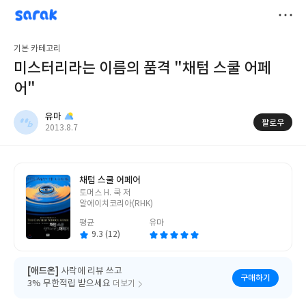
sarak
유마
저
기본 카테고리
장
미스터리라는 이름의 품격 "채텀 스쿨 어페
어"
유마
팔로우
작
2013.8.7
성
일
채텀 스쿨 어페어
글
토머스 H. 쿡 저
쓴
알에이치코리아(RHK)
이
평균
유마
9.3 (12)
[애드온]
사락에 리뷰 쓰고
구매하기
3% 무한적립 받으세요
더보기