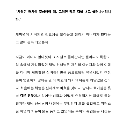
"사람은 매사에 조심해야 해. 그러면 악도 겁을 내고 물러나버리니
까."
새학년이 시작되면 전교생을 모아놓고 헨리의 아버지가 했다는
그 말이 문득 떠오른다.
지금이 아니라 열다섯의 그 시절로 돌아간다면 헨리의 아득한 기
억 속에서 자리
잡았던 채닝 선생님은 자신의 아버지와 함께 여행
을 다니며 체험했던 신비하리만큼 풍요로왔던 유년시절의 격정
들이 영원하지 않다는 걸 이 학교에 와서야 뒤늦게 깨달았을 것이
다. 처음에는 채텀은 신세계로 비쳤을 것이다. 당시의 호기심은 훗
날
검
은 연못
에서
일어난 비극과 어떻게 연결될지는 꿈에도 몰랐
겠지만 채닝 선생님의 내면에는 무엇인지 모를 불길하고 위험스
런 파멸의 기운이 물씬 풍기고 있었다는 주위의 증언들은 시간은