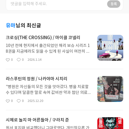
등록
유마
님의 최신글
크로싱(THE CROSSING) / 마이클 코넬리
10년 전에 현지에서 출간되었던 해리 보슈 시리즈 1
8권을 지금에라도 읽을 수 있게 된 사실이 여전히 감
개무량하다. 수많은 우여곡절과 부침을 겪으면서도
0
0
2026.1.14
좋
댓
작
꼿꼿하게 정의와 진실 사이에서 곡예하던 보슈가 부
아
글
성
득이 정직 처분을 받아 경찰 조직에서 은퇴하는 모습
요
일
을 보니 많이 쓸쓸했고, 늙어가는 한 남자의 인생 앞
라스푸틴의 정원 / 나카야마 시치리
에서 나도 멀지 않았음에 자조 섞인 푸념과 한탄을 하
게 만든다. 그러고 보니 딸 매디의 장래직업이 어떻
"병원은 자신들의 모든 것을 앗아갔다. 병을 치료할
게 되었더라는 결과를 알고 거슬러 올라가니 그때는
수 있다며 달콤한 말로 속여 값비싼 약과 첨단 의료를
그때대로 한 사람의 아버지로서 통과의례처럼 감당
강요하고, 가진 돈을 모조리 빼앗고, 삶을 빼앗고, 평
0
0
2025.12.20
좋
댓
작
해야만 했던 딸내미 키우기 고난서사 때문에 측은하
온을 빼앗고, 행복을 빼앗고, 무엇보다 가장 사랑하
아
글
성
고 안쓰럽더라는. 그렇게 앞만 보고 달렸던 보슈가 뉴
는 부모님까지 빼앗아 갔다." 이번 <라스푸틴의 정원
요
일
스를 장식하는 대형 사건들에 귀 막은 채 그동안 묵혀
>은 이누카이 하야토 형사 시리즈의 여섯 번째 작품
시체로 놀지 마 어른들아 / 구라치 준
두었던 오토바이 재정비 프로젝트 시도가 한낱 취미
이다. <살인마 잭의 고백>으로 시작했다가 단 한 권
생활이라고 하기엔 뭔가 어울리지 않는 여유와 한가
도 빼먹지 않고 차곡차곡 읽어나가다 보니 왕성한 창
원서 표지와 비교했더니 그대로였다. 개인적으론 가