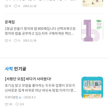
데 생각보다 재미있어서 놀랐습니다 책 내용을 간단
0
0
2023.11.18
좋
댓
작
히 말해보자면 한 기자가 여러명의 덴마크 사람들을
아
글
성
만나며 당신은 행복한가라는 질문을 던지고 그 이유
요
일
를 물어보며 덴마크 사람들이 어떠한 마인드를 가지
문제집
고 있고 그를 뒷받침 해주는 복지정책이 무엇이 있는
지 알아보는 내용입니다
1등급 만들기 정치와 법 800제입니다 선택과목으로
정치와 법을 공부하고 있는지라 구매하게된 책인데
요 갸념도 깔끔하게 정리되어 있고 문제도 서술형, 심
0
0
2023.11.18
좋
댓
작
화문제 등 잘 나뉘어져 있어서 좋았던 것 같습니다 문
아
글
성
제도 생각보다 많이 설려있기 때문에 정치와 법 구매
요
일
하시는 분이라면 꼭 한 번 구매해보시면 좋을 것 같습
니다 저는 도중에 잃어버려서 한 번 더 사야겠네요 하
하...
사락
인기글
[서평단 모집] 바다가 사라졌다!
호기심 많고 모험을 좋아하는 두두와 겁쟁이 모모가
신비로운 집게 바위로 떠난 바닷속 탐험 이야기! 망둥
이, 소라게, 낙지 같은 바다 친구들과 신나게 놀던 중
별
리뷰어클럽
2026.8.3
갑자기 거대해진 집게 바위의 비밀을 마주하게 되는
명
작
26
121
데, 과연 바다에 무슨 일이 벌어진 걸까요? 상상력을
좋
댓
작
성