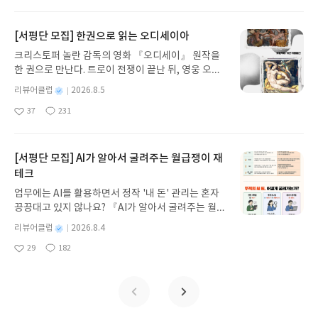
아
글
성
자극하는 환상적인 해양 모험 동화 속으로 풍덩 빠져
일
요
일
보세요!바다가 사라졌다!글쓴이서휘 글출판사풀
빛 예스24 바로가기 닫기모집인원 : 20명신청기간 :
[서평단 모집] 한권으로 읽는 오디세이아
2026.08.03 ~ 2026.08.07발표일자 : 2026.08.13리
크리스토퍼 놀란 감독의 영화 『오디세이』 원작을
뷰 작성기한 : 도서/상품 받고 2주 이내 ▶ 주소/연락
한 권으로 만난다. 트로이 전쟁이 끝난 뒤, 영웅 오디
처 업데이트 : 신청 전 상품 받으실 주소/연락처를 업
세우스는 고향 이타케로 돌아가기 위해 키클롭스, 마
데이트 해주세요! (선정 후 수정 불가)▶ 서평단 신청
별
리뷰어클럽
2026.8.5
녀 키르케, 세이렌의 노래, 포세이돈의 분노를 헤쳐
명
작
방법 : 기대평 댓글을 작성해주세요! 먼저 작성한 리
37
231
나간다. 그리스 철학 전공자인 옮긴이가 호메로스의
좋
댓
작
성
뷰를 올려주시면 당첨확률이 올라갑니다!! ※ 신청
아
글
성
방대한 24권 서사를 현대적이고 자연스러운 한국어
일
전, 꼭 확인해주세요!- '사락' 개설 후, 이 글의 댓글로
요
일
로 풀어내, 고전이 낯선 독자도 이야기의 흐름을 놓치
신청해주세요.- 기존 YES블로그는 '사락'으로 개편
지 않고 끝까지 읽을 수 있다. 3천 년을 이어 온 귀향
[서평단 모집] AI가 알아서 굴려주는 월급쟁이 재
되어 별도로 개설하지 않으셔도 됩니다. ▶ 도서/상
과 모험의 대서사시가 가장 읽기 편한 번역으로 새롭
테크
품 발송- 도서/상품은 최근 배송지가 아닌 회원정보
게 펼쳐진다.한권으로 읽는 오디세이아글쓴이호메로
상의 주소/연락처 (클릭 시 수정 가능)로 발송됩니다.
업무에는 AI를 활용하면서 정작 '내 돈' 관리는 혼자
스 저/육혜원 역출판사이화북스 예스24 바로가기 닫
- 주소/연락처에 문제가 있을 시 선정에서 제외되거
끙끙대고 있지 않나요? 『AI가 알아서 굴려주는 월급
기모집인원 : 5명신청기간 : 2026.08.05 ~ 2026.08.
나 배송에서 누락될 수 있습니다(재발송 불가). ▶ 리
쟁이 재테크』는 챗GPT·클로드·제미나이·퍼플렉시
09발표일자 : 2026.08.13리뷰 작성기한 : 도서/상품
별
리뷰어클럽
2026.8.4
뷰 작성- 도서/상품을 받고 2주 이내 리뷰를 작성해
티를 나만의 재테크 팀으로 만드는 실전 가이드입니
받고 2주 이내 ▶ 주소/연락처 업데이트 : 신청 전 상
명
작
주셔야 합니다. (포스트가 아닌 '리뷰'로 작성)- 기간
29
182
다. 재무 진단부터 주식 투자, 부동산, 절세, 자산 관
좋
댓
작
성
품 받으실 주소/연락처를 업데이트 해주세요! (선정
내 미작성, 불성실한 리뷰, 도서/상품과 무관한 리뷰
아
글
성
리 자동화 루틴까지, 코딩 없이도 프롬프트 하나로 2
일
후 수정 불가)▶ 서평단 신청 방법 : 기대평 댓글을 작
요
일
작성 시 이후 선정에서 제외될 수 있습니다.- 리뷰어
0년 차 재무 전문가의 맞춤 조언을 받을 수 있습니다.
성해주세요! 먼저 작성한 리뷰를 올려주시면 당첨확
클럽은 개인의 감상이 포함된 300자 이상의 리뷰를
좋은 정보를 찾는 시대는 끝났습니다. 이제는 좋은 질
률이 올라갑니다!! ※ 신청 전, 꼭 확인해주세요!- '사
권장합니다.
문을 던지는 사람이 돈을 법니다. 경제적 자유를 앞당
락' 개설 후, 이 글의 댓글로 신청해주세요.- 기존 YE