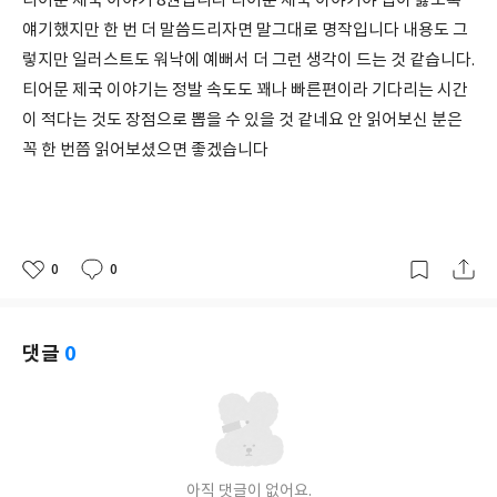
티어문 제국 이야기 8권입니다 티어문 제국 이야기야 입이 닳도록
얘기했지만 한 번 더 말씀드리자면 말그대로 명작입니다 내용도 그
렇지만 일러스트도 워낙에 예뻐서 더 그런 생각이 드는 것 같습니다.
티어문 제국 이야기는 정발 속도도 꽤나 빠른편이라 기다리는 시간
이 적다는 것도 장점으로 뽑을 수 있을 것 같네요 안 읽어보신 분은
꼭 한 번쯤 읽어보셨으면 좋겠습니다
0
0
좋
댓
작
아
글
성
요
일
댓글
0
아직 댓글이 없어요.