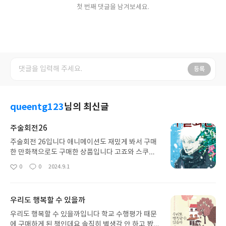
첫 번째 댓글을 남겨보세요.
등록
queentg123
님의 최신글
주술회전26
주술회전 26입니다 애니메이션도 재밌게 봐서 구매
한 만화책으로도 구매한 상품입니다 고죠와 스쿠나
의 싸움도 정말 재미있어서 그 다음 화를 기대하게 만
0
0
2024.9.1
좋
댓
작
들었던 회차였던거 같습니다 곧 완결이 된다고 들었
아
글
성
기 때문에 꾸준히 보며 완결까지 보고 싶다는 마음이
요
일
드네요
우리도 행복할 수 있을까
우리도 행복할 수 있을까입니다 학교 수행평가 때문
에 구매하게 된 책인데요 솔직히 별생각 안 하고 봤는