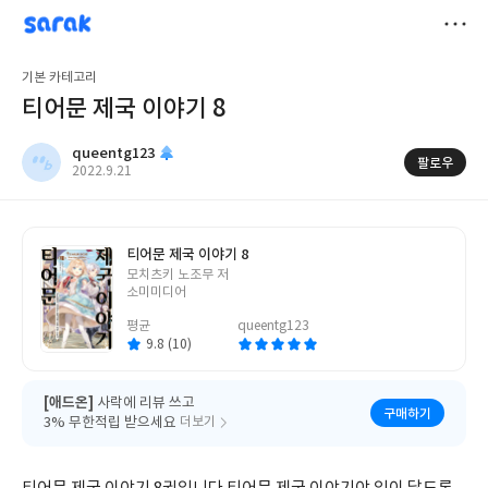
sarak
queentg123
저
기본 카테고리
장
티어문 제국 이야기 8
queentg123
팔로우
작
2022.9.21
성
일
티어문 제국 이야기 8
글
모치츠키 노조무 저
쓴
소미미디어
이
평균
queentg123
9.8 (10)
[애드온]
사락에 리뷰 쓰고
구매하기
3% 무한적립 받으세요
더보기