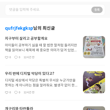
등록
qufrjfekgksp
님의 최신글
지구부터 살리고 공부할게요
아이들이 공부하기 싫을 때 할 법한 말처럼 들리지만
책을 읽어보니 제목에 꽤 중요한 의미가 담겨 있었어
요. 공부도 우리가 살아갈 지구가 안전하게 존재할 때
0
0
12시간 전
좋
댓
작
가능한 일이니까요.《지구부터 살리고 공부할게
아
글
성
요》는 유엔에서 정한 지속가능발전목표, SDGs를
요
일
어린이와 청소년의 눈높이로 설명해주는 어린이 인
우리 반에 디지털 악당이 있다고?
문교양책이에요. SDGs라는 말은 뉴스나 학교 수업
에서 종종 들었지만 정확히 무엇을 뜻하는지 나도 제
디지털 세상에서 악당은 특별히 무서운 누군가만을
대로 설명하기는 어려웠어요.단순히 쓰레기를 줄이
뜻하는 게 아니라는 점을 알려줘요. 별생각 없이 한
고 지구온난화를 막자는 환경 이야기만 담은 책이라
행동으로 나도 누군가에게 디지털 악당이 될 수 있어
0
0
12시간 전
좋
댓
작
고 생각했는데 예상보다 범위가 훨씬 넓었어요. 가난
요. 반대로 잘못된 행동을 발견했을 때 모른 척하지
아
글
성
과 굶주림을 없애는 일, 누구나 좋은 교육을 받는 일,
않고 도움을 요청하는 방법도 알아야 하고요.두 권을
요
일
성별에 따른 차별을 없애는 일, 깨끗한 물과 에너지를
함께 읽어보니 소재는 다르지만 결국 혼자만 생각하
개구리와 타란툴라
사용할 수 있게 하는 일까지 모두 연결되어 있었어요.
지 않는 태도를 이야기하고 있었어요. 자연에서는 서