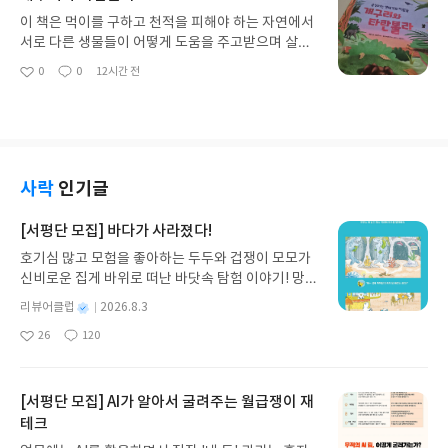
로 다른 생물들이 도움을 주고받으며 살아가고, 디지
이 책은 먹이를 구하고 천적을 피해야 하는 자연에서
털 공간에서는 화면 너머에도 나와 같은 사람이 있다
서로 다른 생물들이 어떻게 도움을 주고받으며 살아
는 것을 기억해야 해요.
가는지 보여줘요. 점박이허밍개구리와 타란툴라를
0
0
12시간 전
좋
댓
작
비롯해 무리를 지어 위험을 피하는 생물, 먹이를 얻기
아
글
성
위해 다른 종과 협력하는 생물 등 다양한 공생 관계를
요
일
그림과 함께 만날 수 있어요.
사락
인기글
[서평단 모집] 바다가 사라졌다!
호기심 많고 모험을 좋아하는 두두와 겁쟁이 모모가
신비로운 집게 바위로 떠난 바닷속 탐험 이야기! 망둥
이, 소라게, 낙지 같은 바다 친구들과 신나게 놀던 중
별
리뷰어클럽
2026.8.3
갑자기 거대해진 집게 바위의 비밀을 마주하게 되는
명
작
26
120
데, 과연 바다에 무슨 일이 벌어진 걸까요? 상상력을
좋
댓
작
성
아
글
성
자극하는 환상적인 해양 모험 동화 속으로 풍덩 빠져
일
요
일
보세요!바다가 사라졌다!글쓴이서휘 글출판사풀
빛 예스24 바로가기 닫기모집인원 : 20명신청기간 :
[서평단 모집] AI가 알아서 굴려주는 월급쟁이 재
2026.08.03 ~ 2026.08.07발표일자 : 2026.08.13리
테크
뷰 작성기한 : 도서/상품 받고 2주 이내 ▶ 주소/연락