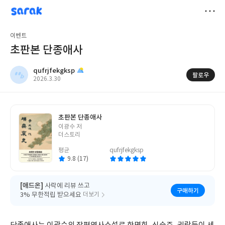
sarak
qufrjfekgksp
저
이벤트
장
초판본 단종애사
qufrjfekgksp
팔로우
작
2026.3.30
성
일
초판본 단종애사
글
이광수 저
쓴
더스토리
이
평균
qufrjfekgksp
9.8 (17)
[애드온]
사락에 리뷰 쓰고
구매하기
3% 무한적립 받으세요
더보기