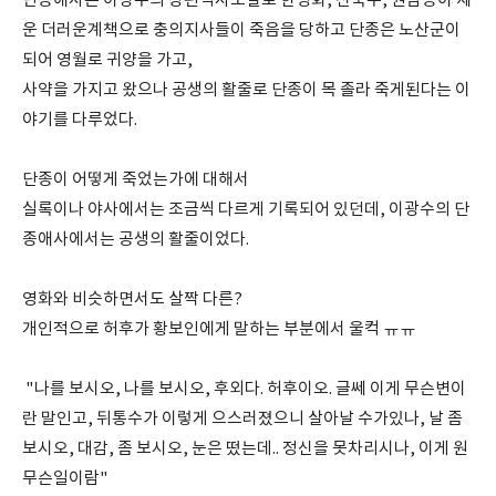
단종애사는 이광수의 장편역사소설로 한명회, 신숙주, 권람등이 세
운 더러운계책으로 충의지사들이 죽음을 당하고 단종은 노산군이
되어 영월로 귀양을 가고,
사약을 가지고 왔으나 공생의 활줄로 단종이 목 졸라 죽게된다는 이
야기를 다루었다.
단종이 어떻게 죽었는가에 대해서
실록이나 야사에서는 조금씩 다르게 기록되어 있던데, 이광수의 단
종애사에서는 공생의 활줄이었다.
영화와 비슷하면서도 살짝 다른?
개인적으로 허후가 황보인에게 말하는 부분에서 울컥 ㅠㅠ
"나를 보시오, 나를 보시오, 후외다. 허후이오. 글쎄 이게 무슨변이
란 말인고, 뒤통수가 이렇게 으스러졌으니 살아날 수가있나, 날 좀
보시오, 대감, 좀 보시오, 눈은 떴는데.. 정신을 못차리시나, 이게 원
무슨일이람"