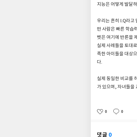
지능은 어떻게 발달하
우리는 흔히 I.Q라
떤 사람은 빠른 학습
벳은 여기에 반론을 제
실제 사례들을 토대로
족한 아이들을 대상으
다.
실제 동일한 비교를 
가 있으며, 자녀들을 
0
0
좋
댓
작
아
글
성
요
일
댓글
0