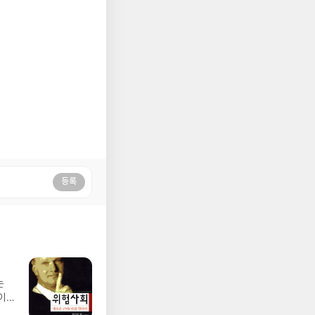
등록
는
이
우