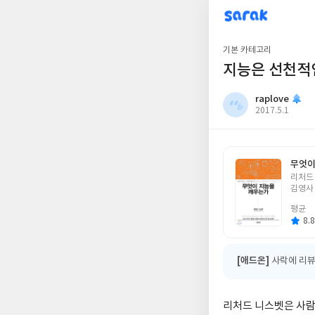
sarak
raplove
기본 카테고리
지능은 선천적
raplove
작
2017.5.1
성
일
무엇이
글
리처드
쓴
김영사
이
평균
8.8
[애드온]
사락에 리뷰
리처드 니스벳은 사람