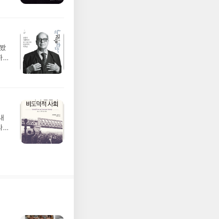
.
 봤
하면
았
 폭
살아
내
라는
하
어보