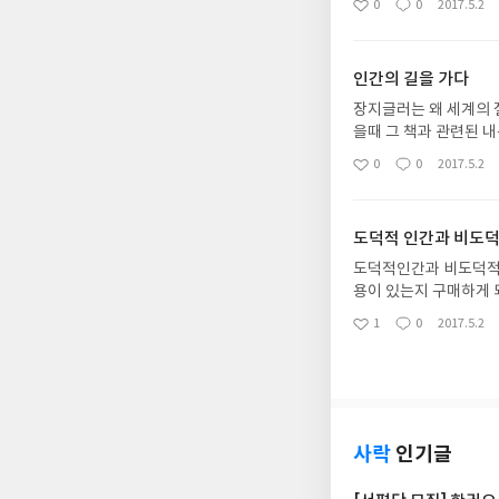
0
0
2017.5.2
좋
댓
작
리가 어떻게 살아야할지
아
글
성
요
일
인간의 길을 가다
장지글러는 왜 세계의 
을때 그 책과 관련된 
서 읽을수 있었던 왜 
0
0
2017.5.2
좋
댓
작
다. 그럼에도 책의 내
아
글
성
로해 어마어마한 손해배
요
일
있는 교과서 같은 모습
도덕적 인간과 비도덕
도덕적인간과 비도덕적 
용이 있는지 구매하게 
것은 시간이 지나도 바
1
0
2017.5.2
좋
댓
작
지 않는다.과연 라인홀
아
글
성
면서 읽어보면 좋을것 
요
일
사락
인기글