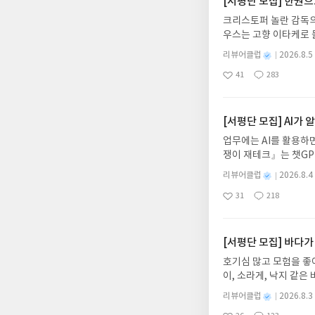
[서평단 모집] 한권
크리스토퍼 놀란 감독의
우스는 고향 이타케로 
다. 그리스 철학 전공
별
리뷰어클럽
2026.8.5
어내, 고전이 낯선 독자
명
작
41
283
의 대서사시가 가장 읽
좋
댓
작
성
아
글
성
혜원 역출판사이화북스 예스
일
요
일
자 : 2026.08.13
주소/연락처를 업데이트 
[서평단 모집] AI가
먼저 작성한 리뷰를 올려
업무에는 AI를 활용하면
글의 댓글로 신청해주세
쟁이 재테크』는 챗GP
도서/상품 발송- 도서
다. 재무 진단부터 주식
니다.- 주소/연락처에
별
리뷰어클럽
2026.8.4
차 재무 전문가의 맞춤
명
작
리뷰 작성- 도서/상품을
31
218
던지는 사람이 돈을 법
좋
댓
작
성
내 미작성, 불성실한 리
아
글
성
알아서 굴려주는 월급쟁
일
럽은 개인의 감상이 포
요
일
신청기간 : 2026.08.0
주소/연락처 업데이트 :
[서평단 모집] 바다가
평단 신청 방법 : 기
호기심 많고 모험을 좋
신청 전, 꼭 확인해주세요
이, 소라게, 낙지 같
개편되어 별도로 개설하
데, 과연 바다에 무슨
보상의 주소/연락처 (
별
리뷰어클럽
2026.8.3
보세요!바다가 사라졌다
명
작
나 배송에서 누락될 수 