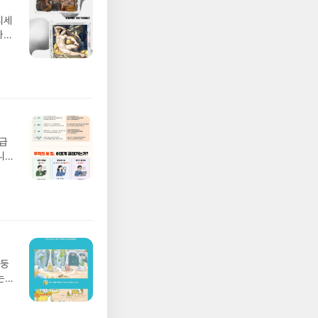
디세
나간
풀
 모험
/육
발표일
실
요!
 이
월급
 ▶
니
발송됩
20년
 ▶
문을
기간
I가
어클
5명
 ▶
 서
 ※
망둥
로
는
정
져
되거
02
해주