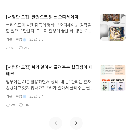
앂은데, 난장이들(이들이 니벨룽 족이다)이 등장하
아
글
성
자극하는 환상적인 해양 모험 동화 속으로 풍덩 빠져
원조가 아닐까. 피카레스크라는 말이 나오기 1400년
일
요
일
는 것도 그렇고 반지의 제왕에서 반지가 세상 온갓 사
보세요!바다가 사라졌다!글쓴이서휘 글출판사풀
쯤 전에 등장했으니. 세네카가 키케로처럼 윤리적인
단을 일으키는 요물이었듯이, 이 책에 등장하는 니벨
빛 예스24 바로가기 닫기모집인원 : 20명신청기간 :
[서평단 모집] 한권으로 읽는 오디세이아
이야기를 늘어놓지 않고 당시의 안간백태를 가감없
룽 족의 보물 역시 그러하다는 것. 원작 서사시를 예
2026.08.03 ~ 2026.08.07발표일자 : 2026.08.13리
이 깨알같이 읊어나갔다고 보면 되겠다. 오랜 시간 음
크리스토퍼 놀란 감독의 영화 『오디세이』 원작을
전에 읽어본 적이 있는데, 매우 따분했던 기억이 난
뷰 작성기한 : 도서/상품 받고 2주 이내 ▶ 주소/연락
서?로 알려져 있었지만 실제 이 작품에 영향을 받은
한 권으로 만난다. 트로이 전쟁이 끝난 뒤, 영웅 오디
다. 그러나 이 책은 정말 책장 넘어가는 순간도 아까
처 업데이트 : 신청 전 상품 받으실 주소/연락처를 업
작품을 쓴 작가들이나 이 책 속에 나오는 구절을 인용
세우스는 고향 이타케로 돌아가기 위해 키클롭스, 마
울 만큼 매우 재밌다. 특히 마지막 순간에 비극으로
데이트 해주세요! (선정 후 수정 불가)▶ 서평단 신청
별
리뷰어클럽
2026.8.5
한 작가들은 수없이 많으며 특히 우리가 드라마와 영
녀 키르케, 세이렌의 노래, 포세이돈의 분노를 헤쳐
치닫는 장면은 아 어쩌면 일이 이렇게 까지 꼬이나 싶
명
작
방법 : 기대평 댓글을 작성해주세요! 먼저 작성한 리
화에서 선보인 로마 귀족들의 특이한 향연은 바로 이
37
232
나간다. 그리스 철학 전공자인 옮긴이가 호메로스의
좋
댓
작
성
을 정도로 안타깝기도. 우아함과 사랑스러움이 아닌
뷰를 올려주시면 당첨확률이 올라갑니다!! ※ 신청
책에 나오는 트리말키오의 연회 모습을 재연한 것이
아
글
성
방대한 24권 서사를 현대적이고 자연스러운 한국어
일
배신과 협잡, 음모가 가득한 소설이며 그 가운데 신의
전, 꼭 확인해주세요!- '사락' 개설 후, 이 글의 댓글로
라고. 그야말로 똑같다. 하지만 미완의 작품을 읽는다
요
일
로 풀어내, 고전이 낯선 독자도 이야기의 흐름을 놓치
를 지키는 기사들이 죽어나가는 매우 비극적인 이야
신청해주세요.- 기존 YES블로그는 '사락'으로 개편
는 것은 언제나 허전한 법. 처음에 어찌 되었는지는
지 않고 끝까지 읽을 수 있다. 3천 년을 이어 온 귀향
[서평단 모집] AI가 알아서 굴려주는 월급쟁이 재
기다. 솔직히 크림힐트의 죽음은 하나도 안타깝지 않
되어 별도로 개설하지 않으셔도 됩니다. ▶ 도서/상
몰라도 나중에 어찌되었는지 모르는 건 안타까운 일
과 모험의 대서사시가 가장 읽기 편한 번역으로 새롭
테크
았다는 ^^ 한여름 재미나게 읽어볼 만 하다.
품 발송- 도서/상품은 최근 배송지가 아닌 회원정보
이다. 그래서 감히 권하진 못하겠다. ㅎㅎ
게 펼쳐진다.한권으로 읽는 오디세이아글쓴이호메로
상의 주소/연락처 (클릭 시 수정 가능)로 발송됩니다.
업무에는 AI를 활용하면서 정작 '내 돈' 관리는 혼자
스 저/육혜원 역출판사이화북스 예스24 바로가기 닫
- 주소/연락처에 문제가 있을 시 선정에서 제외되거
끙끙대고 있지 않나요? 『AI가 알아서 굴려주는 월급
기모집인원 : 5명신청기간 : 2026.08.05 ~ 2026.08.
나 배송에서 누락될 수 있습니다(재발송 불가). ▶ 리
쟁이 재테크』는 챗GPT·클로드·제미나이·퍼플렉시
09발표일자 : 2026.08.13리뷰 작성기한 : 도서/상품
별
리뷰어클럽
2026.8.4
뷰 작성- 도서/상품을 받고 2주 이내 리뷰를 작성해
티를 나만의 재테크 팀으로 만드는 실전 가이드입니
받고 2주 이내 ▶ 주소/연락처 업데이트 : 신청 전 상
명
작
주셔야 합니다. (포스트가 아닌 '리뷰'로 작성)- 기간
29
182
다. 재무 진단부터 주식 투자, 부동산, 절세, 자산 관
좋
댓
작
성
품 받으실 주소/연락처를 업데이트 해주세요! (선정
내 미작성, 불성실한 리뷰, 도서/상품과 무관한 리뷰
아
글
성
리 자동화 루틴까지, 코딩 없이도 프롬프트 하나로 2
일
후 수정 불가)▶ 서평단 신청 방법 : 기대평 댓글을 작
요
일
작성 시 이후 선정에서 제외될 수 있습니다.- 리뷰어
0년 차 재무 전문가의 맞춤 조언을 받을 수 있습니다.
성해주세요! 먼저 작성한 리뷰를 올려주시면 당첨확
클럽은 개인의 감상이 포함된 300자 이상의 리뷰를
좋은 정보를 찾는 시대는 끝났습니다. 이제는 좋은 질
률이 올라갑니다!! ※ 신청 전, 꼭 확인해주세요!- '사
권장합니다.
문을 던지는 사람이 돈을 법니다. 경제적 자유를 앞당
락' 개설 후, 이 글의 댓글로 신청해주세요.- 기존 YE