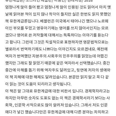
유한계급론/ 소스타인 베블런/ 이종인/ 현대지성/ 2018
엄청나게 많이 들어 봤고 엄청나게 많이 인용된 것도 읽어서 마치 옛
날에 읽어본 적이 있지 않나 착각이 들지만 실은 한번도 읽지 못했던
책 유한계급론입니다. 베블런은 미국에서 태어나긴 했으나 노르웨
이인 부모를 두었고 영유아기에는 영어를 쓰지 않아서인지는 모르
겠으나 영어로 쓴 저작들에 대해서는 독특하다는 이야기를 듣는다
고 합니다. 그런데 그것은 직설적으로 표현하자면 영문법적으로는
별로라서 번역하기에도 나쁘다는 이야긴지도 모르겠네요. 예전에
역자가 번역했던 자본주의 사회주의 민주주의를 읽었는데 어렵긴
했지만 그래도 잘 읽었기 때문에 같은 역자라서 선택했습니다. 중간
중간에 이해를 돕기 위해 역자주도 달려있고, 뒷면에 저자의 생애와
이 책 자체에 대한 해제도 달려있습니다. 본문만 읽지 말고 꼭 다 같
이 읽는 것이 도움이 되리라고 생각됩니다.
이 책은 말 그대로 유한계급에 대한 비판서 입니다. 경제학자라고는
하지만 아무런 숫자도 도표도 없는 이 책은 경제학서라기 보다는 사
회학, 인문학 서적으로도 많이 알려져 있습니다. 그래서 저도 인문
에다가 넣긴 했습니다만은 유한계급에 대해 다른 분야는 차치하고