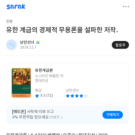
sarak
낭만선녀
저
인문
장
유한 계급의 경제적 무용론을 설파한 저작.
낭만선녀
팔로우
작
2018.12.7
성
일
유한계급론
글
소스타인 베블런 저
쓴
현대지성
이
평균
낭만선녀
9.3 (71)
[애드온]
사락에 리뷰 쓰고
구매하기
3% 무한적립 받으세요
더보기