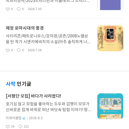
이 책 외에도 파르치팔, 일리아스, 오디세이아, 아이
학과지성사/2023트리스탄과 이졸데의 그 트리스탄.
네이스 이 5권을 특별판으로 선보였다. 니벨룽의 노
중세 시대 150편이 넘는 다양한 작가들의 필사본이
0
0
2026.7.30
좋
댓
작
래에 대한 수많은 판본을 정리하여 방대한 서사시를
발견되었을 정도로 상당히 인기 있는 이야기라고. 최
아
글
성
아주 재밌는 소설 형식으로 재편했다. 전반부는 지크
초의 트리스탄이 누구에 의해 등장했는지는 모르겠
요
일
프리트 왕자의 빛나는 무훈과 사랑, 후반부는 지크프
으나 가장 유명한 작품은 12세기의 슈트라스부르크
제정 로마시대의 풍경
리트 왕자가 억울하게 죽음을 맞게 된 이후 그의 아내
의 작품이라고 한다. 이전에도 이후에도 있었으며 바
였던 크림힐트 공주가 훈족의 에첼 왕과 결혼하고 훈
그너 오페라에서 절정을 맞았다고 볼 수 있겠다. 본래
사티리콘/페트로니우스/강미경/공존/2008노벨상
족 군사들을 이용하여 잔혹한 복수극을 하고 최후를
는 시라고 하지만, 이를 읽기 좋게 산문으로 번역했으
을 탄 작가 시엔키에비치의 소설(아주 솔직하게 나는
맞는 이야기. 중세 서사시 중에서 가장 선혈이 낭자한
며구전문학처럼 화자가 설명을 하는 부분도 살짝 있
이 작품이 그리 뛰어난지는 잘 모르겠다) 쿠오바디스
0
0
2026.7.28
이야기라고 할 수 있다. 상당히 입체적인 캐릭터들이
좋
댓
작
지만 주로 주인공들이 등장하여 이야기를 이끌어가
(이를 원작으로 하는 동명의 고전 영화도 있다)의 주
아
글
성
인상적인데, 지크프리트 왕자는 빛나는 외모에 세상
는 매우 현대적인 스타일의 작품. 무엇보다 가독성이
인공 페트로니우스가 쓴 것으로 알려져 있으며 역사
요
일
에 둘도 없는 무훈을 자랑하지만 거칠고 거만한 경향
상당합니다. 베오울프 같은 영웅서사시에 트로일러
이래 최초의 소설이라 할 만한 작품. 원본은 매우 긴
이 있고 크림힐트는 복수에 눈이 멀어 자신을 따르는
스와 크리셰이드 같은 궁정 연애사가 잘 섞인 작품으
작품이지만 현재 남아있는 것은 전체의 10분에 1에
기사들에게 지나친 희생을 강요하며, 크림힐트의 오
로 무엇보다 불륜?이라는 자극적인 소재를 아름답게
불과하다고 추측하고 있다. 현존 원문은 사본으로 총
빠 군터는 주변 사람들에게 이리 저리 휘둘리다가 비
묘사하여 재미가 넘치는 작품. 매우 안타깝게도 미완
20권으로 추정되는 작품 중에서 14권의 일부, 비교
사락
인기글
참한 최후를 맞게 된다. 주인공은 선하다고 본다면 악
성입니다. 바그너는 이 작품을 비극으로 끝냈습니다
적 완전한 15권, 16권의 일부에 불과하며 앞뒤가 살
역을 맡은 인물은 지크프리트에게 속아 군터와 결혼
만, 원작은 또 다른 이졸데를 등장시켜 갈등하는 트리
짝 안 맞는 부분도 있다고. 물론 사본이기 때문에 세
[서평단 모집] 바다가 사라졌다!
하게 된 거만하고 냉정한 부룬힐트 왕비와 자신의 욕
스탄의 모습으로 진행되어 가기 때문에 과연 어떻게
월이 흐르는 동안 윤색과 가감이 더해져서 그렇기도
심을 채우기 위해서또한 자신의 왕인 군터에게 충성
호기심 많고 모험을 좋아하는 두두와 겁쟁이 모모가
끝날까 궁금하기도. 과연 트리스탄이 21세기까지 잊
할 것이다. 여러 모로 이색적인 작품인데 주인공의 캐
을 다하기 위해서 비열한 짓도 마다하지 않은 군터의
신비로운 집게 바위로 떠난 바닷속 탐험 이야기! 망둥
혀지지 않은 데에는 이유가 있다는 생각이 들었다는.
릭터, 스토리 전개, 인물 군상과 상황의 묘사가 매우
숙부 하겐을 들 수 있겠는데 아주 속질하게 이 악역들
이, 소라게, 낙지 같은 바다 친구들과 신나게 놀던 중
현대적이라 2천년전에 이런 작품이 등장했다는 것
별
리뷰어클럽
2026.8.3
에게도 공감가는 부분이 없지 않았다. 톨킨이 쓴 반지
갑자기 거대해진 집게 바위의 비밀을 마주하게 되는
자체가 믿기지 않을 정도. 보통 악인이 주인공인 작품
명
작
의 제왕에 가장 직접적으로 영향을 준 작품이 아닐까
26
122
데, 과연 바다에 무슨 일이 벌어진 걸까요? 상상력을
은 서구에서 15세기에 등장했다고 하는데, 이 작품이
좋
댓
작
성