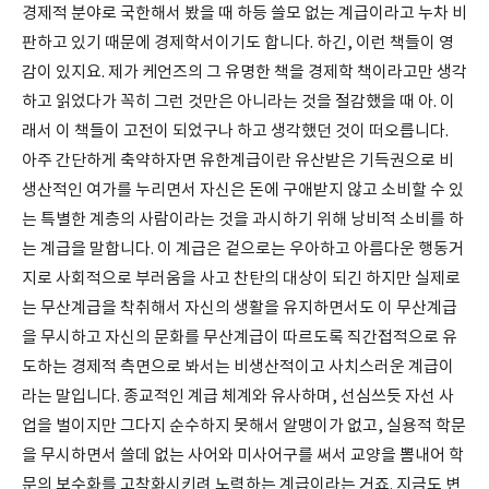
경제적 분야로 국한해서 봤을 때 하등 쓸모 없는 계급이라고 누차 비
판하고 있기 때문에 경제학서이기도 합니다. 하긴, 이런 책들이 영
감이 있지요. 제가 케언즈의 그 유명한 책을 경제학 책이라고만 생각
하고 읽었다가 꼭히 그런 것만은 아니라는 것을 절감했을 때 아. 이
래서 이 책들이 고전이 되었구나 하고 생각했던 것이 떠오릅니다.
아주 간단하게 축약하자면 유한계급이란 유산받은 기득권으로 비
생산적인 여가를 누리면서 자신은 돈에 구애받지 않고 소비할 수 있
는 특별한 계층의 사람이라는 것을 과시하기 위해 낭비적 소비를 하
는 계급을 말합니다. 이 계급은 겉으로는 우아하고 아름다운 행동거
지로 사회적으로 부러움을 사고 찬탄의 대상이 되긴 하지만 실제로
는 무산계급을 착취해서 자신의 생활을 유지하면서도 이 무산계급
을 무시하고 자신의 문화를 무산계급이 따르도록 직간접적으로 유
도하는 경제적 측면으로 봐서는 비생산적이고 사치스러운 계급이
라는 말입니다. 종교적인 계급 체계와 유사하며, 선심쓰듯 자선 사
업을 벌이지만 그다지 순수하지 못해서 알맹이가 없고, 실용적 학문
을 무시하면서 쓸데 없는 사어와 미사어구를 써서 교양을 뽐내어 학
문의 보수화를 고착화시키려 노력하는 계급이라는 거죠. 지금도 변