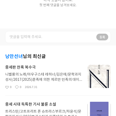
아직 댓글이 없어요.
첫 번째 댓글을 남겨보세요.
등록
낭만선녀
님의 최신글
중세판 잔혹 복수극
니벨룽의 노래/아우구스테 레히너/김은애/문학과지
성사/2017(2025)훈족에 의한 게르만 민족의 대이
동이 시작된 4-5세기 부터 전해내려온 이야기로 이
0
0
2026.7.31
좋
댓
작
후 13세기에 들어서야 영웅서사시 형태로 완성되었
아
글
성
으며 사실상 작자미상이다. 아우구스테 레히너(190
요
일
5-2000)는 오스트리아 출신 여성작가로 2차 세계 대
중세 시대 독특한 기사 불륜 소설
전 이후 서구 고대, 중세 설화를 새롭게 정리한 책들
을 발표, 총 24권으로 국내에는 문학과 지성사에서
트리스탄/고트프리트 폰 슈트라스부르크/차윤석/문