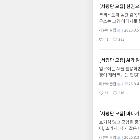
[서평단 모집] 한권
크리스토퍼 놀란 감독의
우스는 고향 이타케로 
다. 그리스 철학 전공
별
리뷰어클럽
2026.8.5
어내, 고전이 낯선 독자
명
작
41
281
의 대서사시가 가장 읽
좋
댓
작
성
아
글
성
혜원 역출판사이화북스 예스
일
요
일
자 : 2026.08.13
주소/연락처를 업데이트 
[서평단 모집] AI가
먼저 작성한 리뷰를 올려
업무에는 AI를 활용하면
글의 댓글로 신청해주세
쟁이 재테크』는 챗GP
도서/상품 발송- 도서
다. 재무 진단부터 주식
니다.- 주소/연락처에
별
리뷰어클럽
2026.8.4
차 재무 전문가의 맞춤
명
작
리뷰 작성- 도서/상품을
31
216
던지는 사람이 돈을 법
좋
댓
작
성
내 미작성, 불성실한 리
아
글
성
알아서 굴려주는 월급쟁
일
럽은 개인의 감상이 포
요
일
신청기간 : 2026.08.0
주소/연락처 업데이트 :
[서평단 모집] 바다가
평단 신청 방법 : 기
호기심 많고 모험을 좋
신청 전, 꼭 확인해주세요
이, 소라게, 낙지 같
개편되어 별도로 개설하
데, 과연 바다에 무슨
보상의 주소/연락처 (
별
리뷰어클럽
2026.8.3