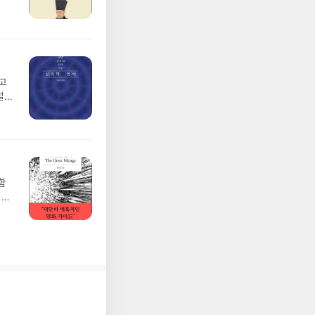
고
설명
함
 많