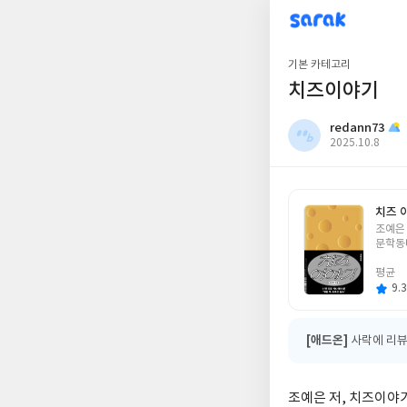
sarak
redann73
기본 카테고리
치즈이야기
redann73
작
2025.10.8
성
일
치즈 
글
조예은
쓴
문학동
이
평균
9.3
[애드온]
사락에 리뷰
조예은 저, 치즈이야