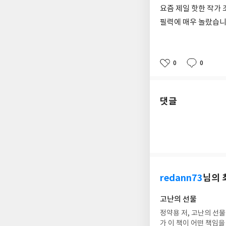
요즘 제일 핫한 작가
필력에 매우 놀랐습니
0
0
좋
댓
작
아
글
성
요
일
댓글
redann73
님의 
고난의 선물
정약용 저, 고난의 선물
가 이 책이 어떤 책임을