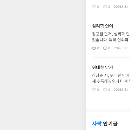
혜로운 문장들을 담았
0
0
2026.3.31
좋
댓
작
아
글
성
요
일
심리학 언어
장용철 편저, 심리학 
있습니다. 특히 심리학
하는데요, 상당히 흥
0
0
2026.3.31
좋
댓
작
아
글
성
요
일
위대한 망가
강상준 저, 위대한 망가
께 수록해놓으니 더 이
아서 반가웠습니다. 잘
0
0
2026.3.31
좋
댓
작
아
글
성
요
일
사락
인기글