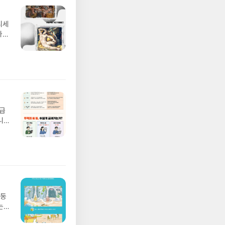
디세
나간
풀
 모험
/육
발표일
실
요!
 이
월급
 ▶
니
발송됩
20년
 ▶
문을
기간
I가
어클
5명
 ▶
 서
 ※
망둥
로
는
정
져
되거