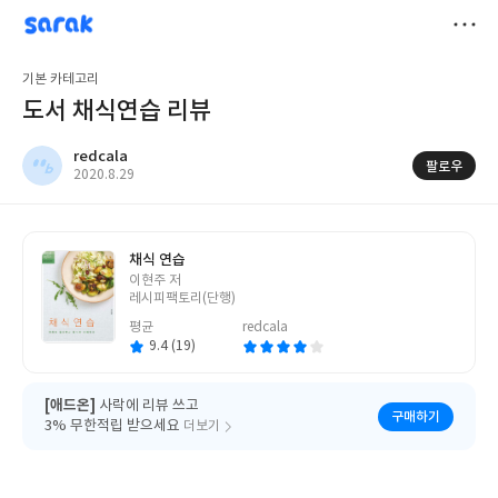
sarak
redcala
저
기본 카테고리
장
도서 채식연습 리뷰
redcala
팔로우
작
2020.8.29
성
일
채식 연습
글
이현주 저
쓴
레시피팩토리(단행)
이
평균
redcala
9.4 (19)
[애드온]
사락에 리뷰 쓰고
구매하기
3% 무한적립 받으세요
더보기