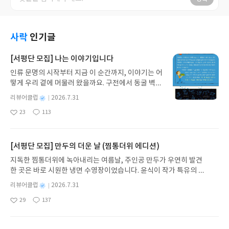
사락
인기글
[서평단 모집] 나는 이야기입니다
인류 문명의 시작부터 지금 이 순간까지, 이야기는 어
떻게 우리 곁에 머물러 왔을까요. 구전에서 동굴 벽화
와 점토판을 거쳐 종이와 책으로, 그리고 오늘날 수천
별
리뷰어클럽
2026.7.31
권의 인쇄본으로 이어지는 이야기의 여정을 따라가
명
작
23
113
는 그림책입니다. 때로는 즐거움을, 때로는 위로를,
좋
댓
작
성
아
글
성
때로는 두려움의 대상이 되기도 했던 이야기가 우리
일
요
일
일상에 어떻게 녹아들어 있는지 되짚어보며 이야기
가 지닌 본질적 가치와 이야기를 누리는 기쁨을 다시
[서평단 모집] 만두의 더운 날 (찜통더위 에디션)
발견하게 합니다.나는 이야기입니다글쓴이댄 야카리
지독한 찜통더위에 녹아내리는 여름날, 주인공 만두가 우연히 발견
노 글/유수현 역출판사소원나무 예스24 바로가기 닫
한 곳은 바로 시원한 냉면 수영장이었습니다. 윤식이 작가 특유의 유
기모집인원 : 10명신청기간 : 2026.07.31 ~ 2026.0
머러스한 캐릭터와 밝은 색감으로 그려낸 이 국내 창작 그림책은 무
8.04발표일자 : 2026.08.06리뷰 작성기한 : 도서/상
별
리뷰어클럽
2026.7.31
더위에 지친 독자들에게 상상만으로도 더위가 싹 가시는 통쾌한 탈출
명
작
품 받고 2주 이내 ▶ 주소/연락처 업데이트 : 신청 전
29
137
구를 선사합니다. 소원나무 베스트셀러 시리즈의 세 번째 이야기로,
좋
댓
작
성
상품 받으실 주소/연락처를 업데이트 해주세요! (선
아
글
성
만두가 풍덩 빠진 차가운 냉면 물결 속에서 짜릿한 여름 해방감을 만
일
정 후 수정 불가)▶ 서평단 신청 방법 : 기대평 댓글을
요
일
끽하는 모습이 마음속까지 시원하게 파고듭니다.만두의 더운 날 (찜
작성해주세요! 먼저 작성한 리뷰를 올려주시면 당첨