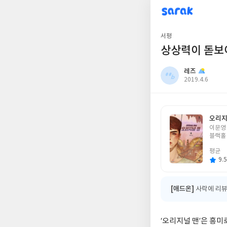
sarak
레즈
서평
상상력이 돋보이
레즈
작
2019.4.6
성
일
오리지
글
이문영 
쓴
블랙홀
이
평균
9.5
[애드온]
사락에 리뷰
‘오리지널 맨’은 흥미