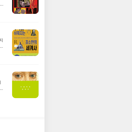
미묘
 말
 있
 철
도시
함께
린다
워지
만
.먼
야기
자인
 손
 도
다고
교육
아
도
터를
할 기
아,
주지
의
행
 위
 열
좋게
포기
인의
,
 살
신을
져
를
고
 쓸
 고
수
심문
같
해
하고
은