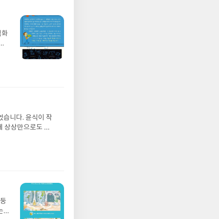
수식
면
수
행
 못
다는
벽화
 과
가
에
 일
펠
발견
기모
 받고
수정
올라
그는
었습니다. 윤식이 작
 아
게 상상만으로도 더
에서
 풍덩 빠진 차가운
뷰를
 날 (찜통더위 에디
관한
.08.04발표일자 :
리뷰
 주소/연락처를 업데
리뷰를 올려주시면 당
존 YES블로그는 '사
아닌 회원정보상의 주
망둥
송에서 누락될 수 있
는
 아닌 '리뷰'로 작