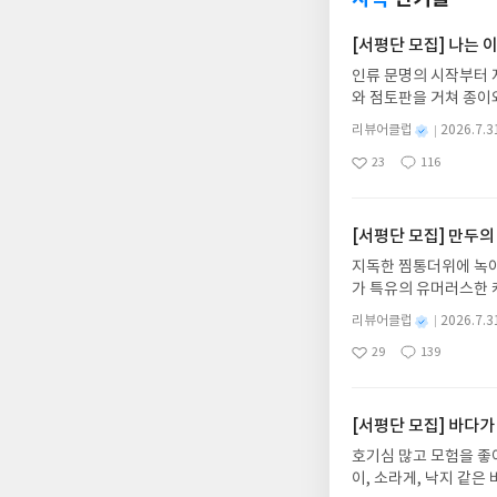
간단한 것만 간략화해서
그리 자극적이지는 않게
의 사용 실례를 보임으
일반적으로 인식되는 
[서평단 모집] 나는
학을 조금은 더 친근하
했으며 무뇌아적인 것은
인류 문명의 시작부터 
하지만(웃음), 그래도
것만은 크게 다르지 않
와 점토판을 거쳐 종이
장된 것이나 실제에 가
는 그림책입니다. 때로
살인 사건과 고인의 유
별
리뷰어클럽
2026.7.3
상에 어떻게 녹아들어 
수사의 활약이나 매력적
명
작
23
116
하게 합니다.나는 이
좋
댓
작
성
아
글
성
집인원 : 10명신청기간 : 
일
요
일
2주 이내 ▶ 주소/연락
불가)▶ 서평단 신청 
[서평단 모집] 만두의
갑니다!! ※ 신청 전, 
지독한 찜통더위에 녹아
'사락'으로 개편되어 
가 특유의 유머러스한 
닌 회원정보상의 주소/
위가 싹 가시는 통쾌한
제외되거나 배송에서 누락
별
리뷰어클럽
2026.7.3
냉면 물결 속에서 짜릿
명
작
작성해주셔야 합니다. (
29
139
션)글쓴이윤식이 저출판사소
좋
댓
작
성
리뷰 작성 시 이후 선
아
글
성
2026.08.06리뷰 작
일
를 권장합니다.
요
일
이트 해주세요! (선정 
첨확률이 올라갑니다!! ※
[서평단 모집] 바다가
락'으로 개편되어 별도
호기심 많고 모험을 좋
소/연락처 (클릭 시 수
이, 소라게, 낙지 같
습니다(재발송 불가). 