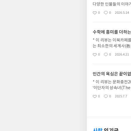
다양한 인물들의 이야기
하게 이상한 느낌도 든
0
0
2026.5.14
좋
댓
작
하면 포부가 대단한거고
아
글
성
었는데, 결론적으로는 꽤
요
일
부지 아가씨가 자유라는
수학에 흥미를 더하는
를 전부 장악하고 있는
그런 짓을 벌인다는 것도
* 이 리뷰는 이북카페를
고도 할 수 있는, 느
는 최소한의 세계사(教
든다. 그리고 그 미묘
저 이 얘기부터 해야겠다
0
0
2026.4.21
좋
댓
작
는 뭘까? 라는 호기심
나도…? 라고 생각하는 
아
글
성
쉽게 벗어나게 만들 수
움을 주는 그런 책하고
요
일
느끼게 하여 다음이 어
항목에 들어가있는 수학
인간의 욕심은 끝이없고
서 그렇기도 하다. 작
하는 소위 ‘산수’하고는
소개하고 그들 각각의 
회도 거의 없으며, 심지
* 이 리뷰는 문화충전20
이야기의 전개와 전체 
않기 때문이다.대부분은
‘이단자의 상속녀(The He
은 그리 빠르지 않아서
해서 배우고 외운다. 
여섯번째 책이다.1143
0
0
2025.7.7
말하면 아직도 더 볼거
좋
댓
작
해도 된다는 것에 손쉬
서기로, 그와 함께 순
아
글
성
과연 후속권에는 어떤 
펴보는 것은 긍정적이다
고향으로 모셔온 것이다
요
일
있을지 흥미롭다.
통해 알려주기 때문이다
심지어 관련자들에게 미
모’라는 걸 실로 잘 보
발과 살인 사건이라는 
학사는 그걸 자연스레 
이 아닐까 싶다. 종교
은 수식 설명이 나오기
먹었던, 어쩌면 다들 
사락
인기글