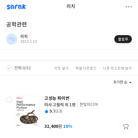
sarak
리치
저
공학관련
장
리치
팔로우
작
2015.1.15
성
일
전체 0/32
카트 넣기
엑셀 다운로드
다른 리스트에 넣기
추가한 순
고성능 파이썬
미샤 고렐릭 외 1명
한빛미디어
글
평
9.7
(13)
쓴
출
균
이
판
사
32,400
10%
원
가
격