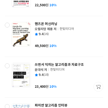
사
22,500
10%
원
가
격
핸즈온 머신러닝
오렐리앙 제롱 저
한빛미디어
글
평
9.4
(16)
쓴
출
균
이
판
사
49,500
10%
원
가
격
쓰면서 익히는 알고리즘과 자료구조
윤대석 저
한빛미디어
글
평
9.4
(18)
쓴
출
균
이
판
사
23,400
10%
원
가
격
파이썬 알고리즘 인터뷰