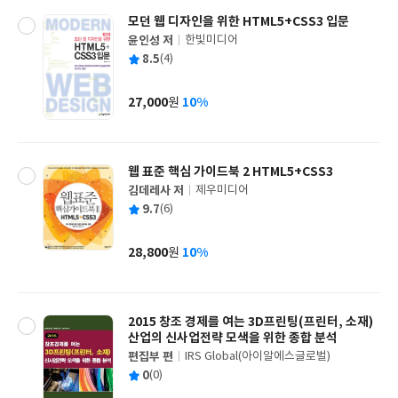
모던 웹 디자인을 위한 HTML5+CSS3 입문
윤인성 저
한빛미디어
글
평
8.5
(4)
쓴
출
균
이
판
사
27,000
10%
원
가
격
웹 표준 핵심 가이드북 2 HTML5+CSS3
김데레사 저
제우미디어
글
평
9.7
(6)
쓴
출
균
이
판
사
28,800
10%
원
가
격
2015 창조 경제를 여는 3D프린팅(프린터, 소재)
산업의 신사업전략 모색을 위한 종합 분석
편집부 편
IRS Global(아이알에스글로벌)
글
평
0
(0)
쓴
출
균
이
판