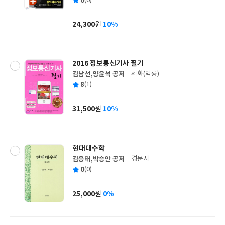
평
0
(0)
쓴
출
균
이
판
사
24,300
10%
원
가
격
2016 정보통신기사 필기
김남선,양윤석 공저
세화(박룡)
글
평
8
(1)
쓴
출
균
이
판
사
31,500
10%
원
가
격
현대대수학
김응태,박승안 공저
경문사
글
평
0
(0)
쓴
출
균
이
판
사
25,000
0%
원
가
격