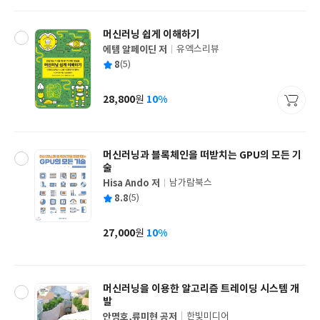
격
머신러닝 쉽게 이해하기
에템 알페이딘 저
유엑스리뷰
글
평
8
(5)
쓴
출
균
이
판
사
28,800
10%
원
가
격
머신러닝과 블록체인을 떠받치는 GPU의 모든 기
술
Hisa Ando 저
남가람북스
글
평
8.8
(5)
쓴
출
균
이
판
사
27,000
10%
원
가
격
머신러닝을 이용한 알고리즘 트레이딩 시스템 개
발
안명호,류미현 공저
한빛미디어