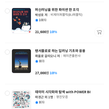
머신러닝을 위한 파이썬 한 조각
박성호 저
비제이퍼블릭(BJ퍼블릭)
글
평
10
(6)
쓴
출
균
이
판
사
21,600
10%
원
가
격
텐서플로로 하는 딥러닝 기초와 응용
파올로 갈리오니 저
에이콘출판사
글
평
0
(0)
쓴
출
균
이
판
사
27,000
10%
원
가
격
데이터 시각화와 탐색 with POWER BI
마경근 외 1명
영진닷컴
글
평
8
(6)
쓴
출
균
이
판