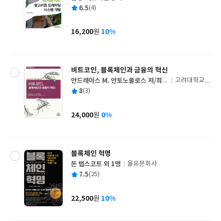
글
평
6.5
(4)
쓴
출
균
이
판
사
16,200
10%
원
가
격
비트코인, 블록체인과 금융의 혁신
안드레아스 M. 안토노풀로스 저/최은
고려대학교출
글
실,김도훈,송주한 공역/코인플러그
판부
평
8
(3)
쓴
출
감수
균
이
판
사
24,000
0%
원
가
격
블록체인 혁명
돈 탭스코트 외 1명
을유문화사
글
평
7.5
(25)
쓴
출
균
이
판
사
22,500
10%
원
가
격