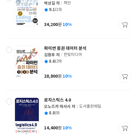
박상길 저
책만
글
평
9.1
(19)
쓴
출
균
이
판
사
34,200
10%
원
가
격
파이썬 증권 데이터 분석
김황후 저
한빛미디어
글
평
8.6
(29)
쓴
출
균
이
판
사
28,800
10%
원
가
격
로지스틱스 4.0
오노즈카 마사시 저
도서출판에밀
글
평
8.8
(8)
쓴
출
균
이
판
사
14,400
10%
원
가