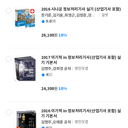
2016 시나공 정보처리기사 실기 (산업기사 포함)
한기준,김기윤,최영근,김정준,강윤
길벗
글
석(길벗알앤디) 공저
평
9.6
(9)
쓴
출
균
이
판
사
26,100
10%
원
가
격
2017 이기적 in 정보처리기사(산업기사 포함) 실
기 기본서
김명주,강희영 공저
영진닷컴
글
평
4
(1)
쓴
출
균
이
판
사
24,300
10%
원
가
격
2016 이기적 in 정보처리기사(산업기사 포함) 실
기 기본서
김명주,오태훈 공저
영진닷컴
글