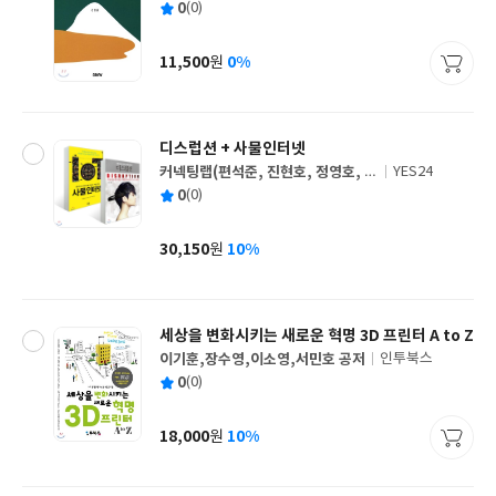
평
0
(0)
쓴
출
균
이
판
사
11,500
0%
원
가
격
디스럽션 + 사물인터넷
커넥팅랩(편석준, 진현호, 정영호, 임
YES24
글
정선),강시철 저
평
0
(0)
쓴
출
균
이
판
사
30,150
10%
원
가
격
세상을 변화시키는 새로운 혁명 3D 프린터 A to Z
이기훈,장수영,이소영,서민호 공저
인투북스
글
평
0
(0)
쓴
출
균
이
판
사
18,000
10%
원
가
격