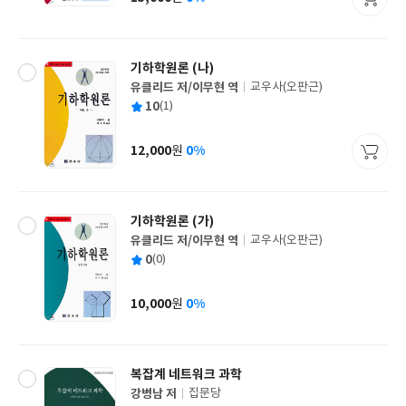
가
격
기하학원론 (나)
유클리드 저/이무현 역
교우사(오판근)
글
평
10
(1)
쓴
출
균
이
판
사
12,000
0%
원
가
격
기하학원론 (가)
유클리드 저/이무현 역
교우사(오판근)
글
평
0
(0)
쓴
출
균
이
판
사
10,000
0%
원
가
격
복잡계 네트워크 과학
강병남 저
집문당
글