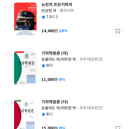
뉴턴의 프린키피아
안상현 저
동아시아
글
평
7.5
(12)
쓴
출
균
이
판
사
14,400
10%
원
가
격
기하학원론 (라)
유클리드 저/이무현 역
교우사(오판근)
글
평
0
(0)
쓴
출
균
이
판
사
11,000
0%
원
가
격
기하학원론 (다)
유클리드 저/이무현 역
교우사(오판근)
글
평
6
(1)
쓴
출
균
이
판
사
15,000
0%
원