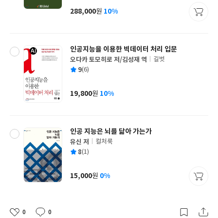
사
288,000
10%
원
가
격
인공지능을 이용한 빅데이터 처리 입문
오다카 토모히로 저/김성재 역
길벗
글
평
9
(6)
쓴
출
균
이
판
사
19,800
10%
원
가
격
인공 지능은 뇌를 닮아 가는가
유신 저
컬처룩
글
평
8
(1)
쓴
출
균
이
판
사
15,000
0%
원
가
격
0
0
좋
댓
작