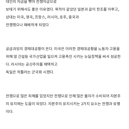
대인의 자금을 뺏어 전쟁자금으로
보태기 위해서도 좋은 이유였다
.
목적이 같았던 일본과 같이 한조를 이루고
,
상대는 미국
,
영국
,
프랑스
,
러시아
,
호주
,
중국과
전쟁했으나 패배하게 되었다
공급과잉의 경제대공황이 온다
.
미국은 이러한 경제대공황을 노동자 고용을
위해 댐 건설등 국가산업을 일으켜 고용촉진 시키는 뉴딜정책을 써서 성공한
다
.
러시아는 공산주의를 채택하고
독일은 히틀러는 군국화 시켰다
.
전쟁으로 많은 피해를 입었지만 전쟁으로 인해 많은 물자가 소비되어 자본주
의 유지에는 도움이 되었다
.
자본주의 유지시키는
2
가지 요소는 전쟁과 유행
이다
.