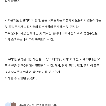
알게되었다
.
사회문제도 간단하다고 한다
.
모든 사회문제는 자본가와 노동자의 갈등이라는
것
.
정치문제가 시장자유와 정부개입의 문제라는 것
.
진보와
보수 문제가 세금 문제라는 것
.
역사는 경제에 의해서 움직였고
'
생산수단을
누가 소유하느냐에 따라 바뀌었다는 것
.
그 유명한 굵직굵직한 사건 들
.
프랑스 대혁명
,
세계
1
차대전
,
세계
2
차대전
.
모
두 원인은 생산수단에서 발발한다는 것
.
역사
,
경제
,
정치
,
사회
,
윤리 이 모든
것에 무지했었는데 이 책으로 인해 정말 쉽게
이해할 수 있었던 것 같다
.
나무늘보
12명이
님 외
좋아합니다