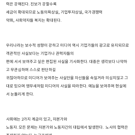
력은 강해진다
.
진보가 강할수록
세금이 확대되므로 노동의욕상실
,
기업투자상실
,
국가경쟁력
약화
,
사회약자들 복지는 확대된다
.
우리나라는 보수적 성향이 강하고 미디어 역시 기업가들의 광고로 유지되므로
객관적인 사실보다는 기업가나 권력자들의
편에 서서 보여주고 싶은 편집된 사실을 기사화한다
.
대중은 생각보다 나약하
고 무관심하며 스스로 판단하길
귀찮아하므로 미디어가 보여주는 사실만을 자신들을 속일거라 의심치않고 그
대로 믿으며 앵무새처럼 미디어의 사실을 따라한다
.
예능을 보여주며 현실에
서 눈돌리게 한다
.
사회에는
2
가지 계급이 있고
,
자본가와
노동자
.
모든 문제는 자본가와 노동자간의 대립에서 발생한다
.
노사의 협력은