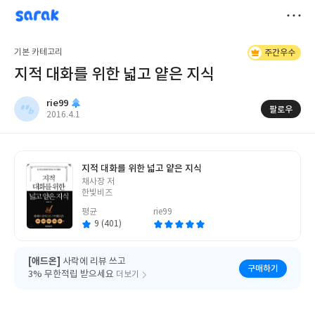
sarak
rie99
저
기본 카테고리
주간우수
장
지적 대화를 위한 넓고 얕은 지식
rie99
팔로우
작
2016.4.1
성
일
지적 대화를 위한 넓고 얕은 지식
글
채사장 저
쓴
한빛비즈
이
평균
rie99
9 (401)
[애드온]
사락에 리뷰 쓰고
구매하기
3% 무한적립 받으세요
더보기