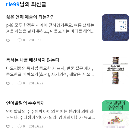
rie99
님의 최신글
삶은 언제 예술이 되는가?
p48 모두 한정된 세계에 갇혀있거든요. 여름 철새는
겨울 하늘을 날지 못하고, 민물고기는 바다를 헤엄치
지 못해요. p50 자세히 보면 인간이 유한성을 벗어나
0
0
2016.7.1
좋
댓
작
기 위해 사용하는 도구 중에는 물질적인 것보다 훨씬
아
글
성
더 크고 중요하며, 어ᄄᅠᆫ 의미에서는 물질적인 도구들
요
일
을 지배하는 또 다른 도구가 있다는 것을 알 수 있어
독서는 나를 배신하지 않는다
요. 그것은 인식의 도구, 즉 정신적 도구입니다. 왜
책을 읽는다는 게 도구라고 생각하지 않았을까?안경
마오쩌둥의 독서법 중요한 거 표시, 반론.질문 제기,
은 눈 나쁜 사람들에겐 잘 볼 수 있는 필수 물건이다.
중요한글 베껴쓰기(초서), 자기의견, 깨달은 거 쓰기
사다리는 높은 곳을 올라가기 위해 꼭 필요한 물건이
로 정리. 책 목차, 앞면, 뒷면, 첫인사글 안보고 책을
0
0
2016.6.22
좋
댓
작
고,먼 곳의 있는 사람과 소통하기 위해선 인터넷이나
읽는 건 orientation 안하고 바로 학교 생활 하는 것
아
글
성
전화같은 통신이 도구이다.하루하루 내 행동을 지배
과 같다.책도 20:80의 법칙. 책의 핵심은 20에 있다.
요
일
하는 건 정신이고, 정신을 지배하는 도구. 인식의 도
책을 끝까지 다 읽을 필요는 없다. 20%의 핵심만 읽
언어발달의 수수께끼
구.‘자본론’ ‘삼국지의 인간유형’‘독서법’ 이것이 다 지
어도 된다. 결론부터 읽기. 책 orientation 5분이면
식이라는 도구이다.책을 읽으면서 내 주의 사물이나
충분하다.고전도서 읽는 법음독- 오감자극초서어려
언어발달의 수수께끼 아이의 언어는 환경에 의해 좌
사람에 대한 생각이 많이 변화되고 예전과는 달리 보
울 땐 여러권의 고전 보다 한권을 제대로 반복해서 읽
우된다. 수다쟁이 엄마가 되라. 엄마의 어휘가 높고
이는 것 같다. 왜 눈이 안보이면 안경을 쓰면서 자신
기.쉽게 풀이 낸 해설서로 처음 접근.찾다보면 나한테
많을수록 아이의 어휘도 엄마의 어휘에 따라간다. 끊
0
0
2016.6.22
의 세계관이 좁을 때에는 책을 읽을 생각을 안하는 걸
좋
댓
작
맞는 번역서가 나온다. 독서노트 쓰는 법1. 중요한
임없이 아이한테 예기해라. 그림책읽기. 학습보다는
아
글
성
까? 우리는 이렇게 눈으로 보이는 물질적인 것에만