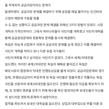
을 하게되자 공급과잉이라는 문제가
발생하였다
.
공급과잉 문제를 해결하기 위해 공장을 매달 들어가는 인건비와
고정비 때문에 가동을 멈출
수 도 없는 상황이고 공급과잉 문제 해결을 위해선
2
가지 방법이 있었다
.
시장
개척과 가격인하이다
.
그래서 여러나라들이 식민지를 개척했고 식민지개척을
통해 공급광잉문제와 원료확보 문제를 동시에 해결했다
.
독일은 뒤늦게 산업화가 되면서 공급과잉 문제를 늦게 겪었고 이를 해결하려
식민지 개척을 하려고 보니 다른 유럽 국가들이
식민지개척을 하고 남아있는 식민지가 없었다
.
그래서 세계
1
차대전을
일으켰다
.
하지만 세계
1
차대전은 독일의 패배로 돌아갔고 독일은
베르사유의 협정에서 막대한 전쟁보상금을 물게 되었다
.
공급과잉문제와 경기
침체
,
전쟁보상금까지 부담하게 된 독일 국민들은 힘들어했고 히틀러는 독일
국민을 선동하여 세계
2
차대전을 일으킨다
.
전쟁에 필요한 자금을 확보하기 위
해
,
또 전쟁의 명분을 갖추기 위해 예수를 죽인 범죄자민족 유대인들이 자신들
의 성스러운 영토에 존재하기 떄문이라는
철학을 퍼트려서 유대인 대학살을 일으킨다
.
상업과 대부업으로 부를 이룬 유