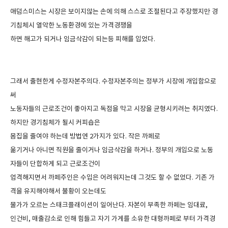
애덤스미스는 시장은 보이지않는 손에 의해 스스로 조절된다고 주장했지만 경
기침체시 열악한 노동환경에 있는 가격경쟁을
하면 해고가 되거나 임금삭감이 되는등 피해를 입었다
.
그래서 출현한게 수정자본주의다
.
수정자본주의는 정부가 시장에 개입함으로
써
노동자들의 근로조건이 좋아지고 독점을 막고 시장을 균형시키려는 취지였다
.
하지만 경기침체가 될시 커피숍은
몸집을 줄여야 하는데 방법엔
2
가지가 있다
.
작은 까페로
옮기거나 아니면 직원을 줄이거나 임금삭감을 하거나
.
정부의 개입으로 노동
자들이 단합하게 되고 근로조건이
엄격해지면서 까페주인은 수입은 어려워지는데 그것도 할 수 없었다
.
기존 가
격을 유지해야해서 불황이 오는데도
물가가 오르는 스태크플래이션이 일어난다
.
자본이 부족한 까페는 임대료
,
인건비
,
매출감소로 인해 힘들고 자기 가게를 소유한 대형까페로 부터 가격경