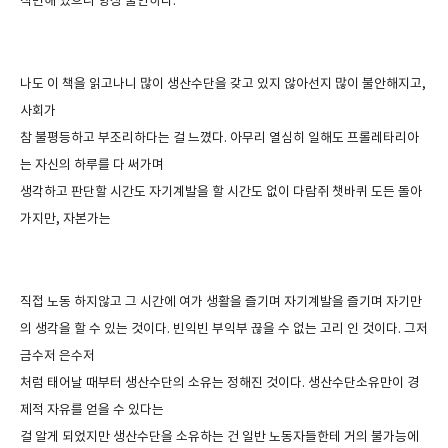
직면해 있으니 항상 불안하다
.
나도 이 책을 읽고나니 많이 생산수단을 갖고 있지 않아선지 많이 불안해지고
,
사회가
참 불평등하고 부조리하다는 걸 느꼈다
.
아무리 열심히 일해도 프롤레타리아
는 자신의 하루를 다 써가며
생각하고 판단할 시간도 자기계발을 할 시간도 없이 다람쥐 챗바퀴 도든 돌아
가지만
,
자본가는
직접 노동 하지않고 그 시간에 여가 생활을 즐기며 자기계발을 즐기며 자기만
의 생각을 할 수 있는 것이다
.
빈익빈 부익부 끊을 수 없는 고리 인 것이다
.
그저
금수저 은수저
처럼 태어날 때부터 생산수단의 소유는 정해진 것이다
.
생산수단소유만이 경
제적 자유를 얻을 수 있다는
걸 알게 되었지만 생산수단을 소유하는 건 일반 노동자들한테 거의 불가능에