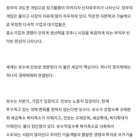
정부의 과도한 개입으로 장기불황이 이어지자 신자유주의가 나타난다
.
정부의
개입은 줄이고 시장의 자유에 많이 치우쳐져 있다
.
막강한 자본력과 기술력으
로 무장한 다국적 기업과 대기업들은
중소기업과 경쟁이 안되게 생산력을 갖추니 시장을 독점하게 되는 부익부 빈
익빈 현상이 나타난다
.
세계는 보수와 진보로 양분된다 이 둘은 세금이 핵심이다
.
하나의 정치체제는
하나의 경제체제와 연결된다
.
보수는 자본가
,
기업가 입장이고
진보는 노동자 입장이다
.
현재
추구하고 있는 것에 변화를 원하지 않는다면 보수다
.
보수가 강할수록 규제완
화 세금축소 복지축소가 이뤄지고
,
진보는 규제강화
,
세금확대
,
복지확대가
이뤄진다
.
둘다 장단점이 있다
.
보수적일수록 복지축소로 사회에서
소외되는 사람이 많아진다 하지만 기술개발과 활발한 경쟁과 투자로 국가기술