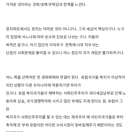
가까운 것이라는 것에 대해 무력감과 한계를 느낀다
.
정치파트에서도 정치는 어려운 것이 아니구나
.
그저 세금이 핵심이구나
.
누구
의 입장에 서느냐에 따라 보수와 진보로 나뉘는 구나
.
이들의
목적은 같구나
.
자기 집단의 이익추구
.
한쪽에 너무 치우서는
단점이 사회문제로 붉어질 수 있으니 어느 정도의 국가 개입은 불가피하구나
.
어느 쪽을 선택하든 한 경제체제와 연결이 된다
.
유럽국가들 복지가 이상적이
지만 상황이 다른 우리나라에 적용하기엔 무리가
있구나
.
유럽 복지국가들이 채택하는 사회민주주의가 과다세금납부로 인해 노
동의욕 상실
,
국가경쟁력약화 시키고 많은 부채도 지게 된다는 점
.
유럽이 그
런
복지국가 사회민주주의를 할 수 있는 데는 제국주의 때 식민지국가들로 부터
축적해 온 부와 유럽이란 커다란 소비시장이 뒷바침해주기 때문이라는 것도