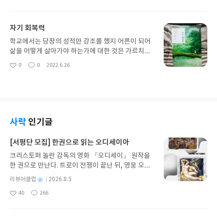
봉쇄정책으로 사실상 백기를 든 것이나 다름없었고,
아
글
성
롭지 않게 넘어가는 편이었다. 그런데 그런 꿈들이 우
그 이후 베트남의 경제가 발전하기 시작한 것도 어찌
요
일
연이 아니라고? 정말 무슨 의미라도 있단 말인가? 그
보면 참 미국 중심적이다. 최근에 자본주의의 문제
자기 회복력
런 호기심으로 읽을 수 있었던 책이다. 이 책은 꿈에
점을 이야기 하는 학자들이 많은것 같다. 완벽한 주의
대한 이야기만은 아니다. 꿈과 잠에 대한 이야기라 할
는 없을지도 모르겠다. 이 책의 저자인 페루출신 경제
학교에서는 당장의 성적만 강조를 했지 어른이 되어
수 있다. 잠을 자야 꿈을 꾸는 것이므로, 밀접한 것은
학자 에르난도 테소토는 이런 자본주의의 단점에 대
삶을 어떻게 살아가야 하는가에 대한 것은 가르치지
어찌보면 당연할 것이다. 우리가 상상을 할때나 기억
해서 이야기 하고 있다. 서구를 중심으로 이루어지
않았다. 왜일까 생각해보니 교사들도 모르기 때문에
0
0
2022.6.26
을 떠올릴때 신경표상이 활성화 되는데, 꿈에서 떠오
좋
댓
작
는 자본 구조를 연구한 이 책은 미국에 대한 비판을
가르칠 능력이 없던 것이었다. 고도의 경제 성장으로
아
글
성
르는 이미지도 마찬가지 신경표상이 활성화 된다고
많이 한다. 중국이 부상을 하면서 이미지가 워낙 좋지
발전한 우리나라지만 이런 정신적인 면에 대해서 기
요
일
한다. 반복되고 인상이 깊었던 일들이 꿈에서 일어나
않기 때문에 상대적으로 미국의 이미지가 좋게 느껴
성세대는 관심을 기울이지 않았던 혹은 그럴 여유가
는 것은 우연이 아닌 것이다. 이성이나 친구가 꿈에서
지기도 하지만 과거에 많은 악행과 시행착오를 거쳐
없었던 것 같다. 력 그래서 자신에게 문제점이 발생
나타난다면 그만큼 그 대상에 대해서 많은 생각과 신
온 나라가 미국이다. 그래도 미국은 시간이 지나면 어
을 하면 병원을 가거나 자기 스스로 해결해야 한다.
경을 썼다는 것이라 할 수 있다. 꿈에는 진화적 기능
느정도 밝혀질 여지라도 있지만 중국에는 그럴 가망
그래서 이런 책을 읽는 것이 중요한 것 같다. 특히 우
사락
인기글
과, 감정조절을 역할을 하는 기능이 있다고 한다. 렘
이 조금도 없어보인다. 놀라운 것은 이 책의 초판이 2
리나라에서는 말이다. 다른나라는 뭐 어떤지 잘 모르
수면을 꿈꾸는 잠이라고 하고 비렘수면을 꿈없는 잠
003년에 나왔다는 것이다. 블록체인과 비트코인이
겠지만, 아마 다른 나라도 몇몇 나라를 제외하고는 마
[서평단 모집] 한권으로 읽는 오디세이아
이라고 하는데, 렘수면을 취하지 못한 쥐는 저체온증
불러올 자본 혁명을 예견한 것이다. 모르긴 해도 그때
찬가지일 것 같다. 베트남 같은 경우에 그 친구들은
을 일으킨다는 연구결과도 있다. 폴메카트니는 유명
크리스토퍼 놀란 감독의 영화 『오디세이』 원작을
이 책을 읽은 사람은 인생이 달라져있을것 같다. 달러
참 열심히 산다. 주 6일을 꼬박 휴가 없이 일한다. 일
한 예스터데이를 꿈에서 들은 선율로 작곡했다고 한
한 권으로 만난다. 트로이 전쟁이 끝난 뒤, 영웅 오디
중심인 현재 자본 시스템은 미국의 영향을 너무 많이
속도가 좀 느려서 그렇지 일 하는 시간은 길다. 농땡
다. 나도 꿈에서 정말 괜찮은 이야기감의 소재라고 생
세우스는 고향 이타케로 돌아가기 위해 키클롭스, 마
받는다. 특히 우리나라는 이 부분에서는 다른 어느나
이를 피운다고 해서 일하는 시간이 즐거워 지지 않는
별
리뷰어클럽
2026.8.5
각되거나 좋은 노래라는 생각이 드는 것들을 꿈에서
녀 키르케, 세이렌의 노래, 포세이돈의 분노를 헤쳐
라에도 지지 않을것 같다. 이책이 다루는 미스터리
다는 것은 해본 사람은 알 것이다. 아무튼 그 친구들
명
작
꾼 적이 있었다. 꿈을 깨고 나서 시간이 지나면 기억
40
266
나간다. 그리스 철학 전공자인 옮긴이가 호메로스의
는 자본의 미스터리, 정치의식의 미스터리, 미국 경
은 적은 월급에 비싼 물가 때문에 일을 하면서도 허덕
좋
댓
작
성
에서 잊혀지기 때문에 바로 적어놓거나 해야하는데
아
글
성
방대한 24권 서사를 현대적이고 자연스러운 한국어
제사의 미스터리, 실패한 법 체제의 미스터리의 5가
이곤 하는데, 우리의 과거처럼 다른 데에는 신경쓸 여
일
요
일
출근 준비등으로 놓친 것들도 있고, 적어놓고 나중에
로 풀어내, 고전이 낯선 독자도 이야기의 흐름을 놓치
지이다. 앞서 베트남을 이야기 했는데, 동남아 국가
력이 없어 보였다. 1장에서는 나는 진짜 나로 살고