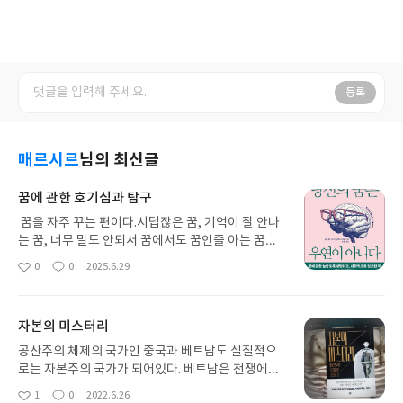
등록
매르시르
님의 최신글
꿈에 관한 호기심과 탐구
꿈을 자주 꾸는 편이다.시덥잖은 꿈, 기억이 잘 안나
는 꿈, 너무 말도 안되서 꿈에서도 꿈인줄 아는 꿈도
있지만, 때로는 현실과 같이 생생한 꿈을 꾸곤 한다.
0
0
2025.6.29
좋
댓
작
깨고 나서도 직후 몇초동안은 현실이 아니란걸 깨닫
아
글
성
기 까지 시간이 걸리기도 했었다. 아주 가끔은 슬픈
요
일
꿈을 꾸는데, 눈물을 흘리면서 그 꿈에서 깬적도 있어
자본의 미스터리
서, 꿈이 현실이 아니라는 것에 안도하지만, 진하게
느꼈던 감정이 사라지는 데는 시간이 걸리고도 한다.
공산주의 체제의 국가인 중국과 베트남도 실질적으
반대로 꿈이어서 안타까운 꿈도 있었다. 그렇게 생생
로는 자본주의 국가가 되어있다. 베트남은 전쟁에서
하게 꿈을 꾸는데도 아무 의미도 없을까 싶기도 하지
표면적으로 이겼고 미국은 철수 했지만, 철저한 경제
1
0
2022.6.26
좋
댓
작
만 꿈이 현실에 영향을 주는 일은 없었기에 그냥 대수