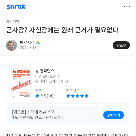
sarak
매르시르
저
자기계발
장
근자감? 자신감에는 원래 근거가 필요없다
매르시르
팔로우
작
2022.3.18
성
일
뉴 컨피던스
글
이안 로버트슨 저
쓴
알에이치코리아(RHK)
이
평균
매르시르
9.5 (16)
[애드온]
사락에 리뷰 쓰고
구매하기
3% 무한적립 받으세요
더보기