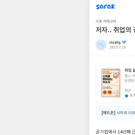
sarak
rivalq
기본 카테고리
저자.. 취업의
rivalq
작
2019.7.10
성
일
취업 
글
옴스 
쓴
원앤원
이
평균
9.7
[애드온]
사락에 리뷰
공기업에서 14년째 