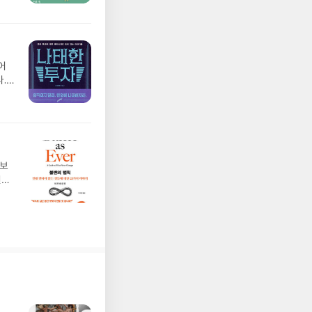
봅니
기가
어
.
 보
선상