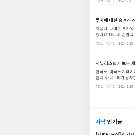
0
0
2024.6.2
좋
댓
작
졌습니다. 봄의 꽃잎만
아
글
성
다. 이 책을 보며, 
요
일
되었습니다. 오늘 저녁
투자에 대한 숨겨진 
처음에 '나태한 투자'
있네요. 빠르고 순발력
이 책이 진실을 말하고
1
0
2024.3.25
좋
댓
작
아
글
성
요
일
저널리스트가 보는 
한국도, 미국도 기레기가
인다. 아니... 피가 
에서 의미있는 해석이 
1
0
2024.3.25
좋
댓
작
아
글
성
요
일
사락
인기글
[서평단 모집] 한권