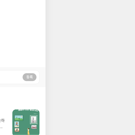
등록
씀하
지
금해