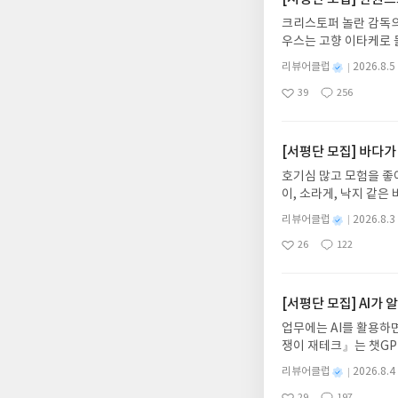
크리스토퍼 놀란 감독의
우스는 고향 이타케로 
다. 그리스 철학 전공
별
리뷰어클럽
2026.8.5
어내, 고전이 낯선 독자
명
작
39
256
의 대서사시가 가장 읽
좋
댓
작
성
아
글
성
혜원 역출판사이화북스 예스
일
요
일
자 : 2026.08.13
주소/연락처를 업데이트 
[서평단 모집] 바다가
먼저 작성한 리뷰를 올려
호기심 많고 모험을 좋
글의 댓글로 신청해주세
이, 소라게, 낙지 같
도서/상품 발송- 도서
데, 과연 바다에 무슨
니다.- 주소/연락처에
별
리뷰어클럽
2026.8.3
보세요!바다가 사라졌다
명
작
리뷰 작성- 도서/상품을
26
122
6.08.03 ~ 2026.
좋
댓
작
성
내 미작성, 불성실한 리
아
글
성
데이트 : 신청 전 상품
일
럽은 개인의 감상이 포
요
일
기대평 댓글을 작성해주
해주세요!- '사락' 개
[서평단 모집] AI가
개설하지 않으셔도 됩니
업무에는 AI를 활용하면
처 (클릭 시 수정 가
쟁이 재테크』는 챗GP
될 수 있습니다(재발송 
다. 재무 진단부터 주식
스트가 아닌 '리뷰'로 
별
리뷰어클럽
2026.8.4
차 재무 전문가의 맞춤
명
작
서 제외될 수 있습니다
29
197