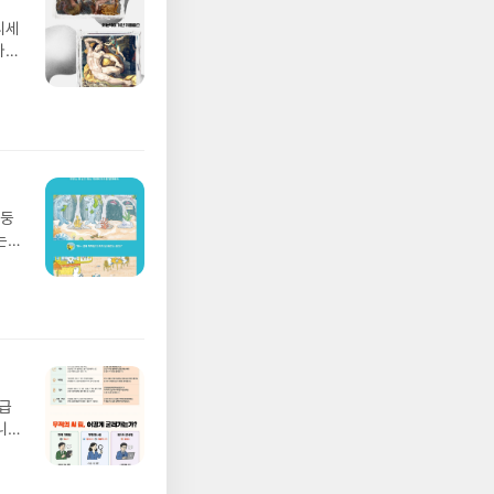
디세
나간
풀
 모험
/육
발표일
실
요!
 이
망둥
 ▶
는
발송됩
져
 ▶
02
기간
 업
어클
 :
 확인
도로
연락
월급
누락
니
(포
20년
정에
문을