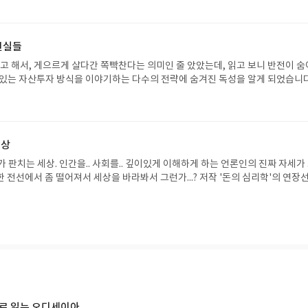
 봐도 까르르 웃던 소녀시절이 우리 어머니에게도 있었을텐데.. 하는 상상도 해
어머니와 직접 대화하는 듯한 감정이 일었습니다. 아주 조금은 어머니를 이해하는 계
에는 전화 한번 드려야겠네요.
진실들
라고 해서, 게으르게 살다간 쪽빡찬다는 의미인 줄 았았는데, 읽고 보니 반전이 숨
 있는 자산투자 방식을 이야기하는 다수의 전략에 숨겨진 독성을 알게 되었습니다
 있다면, 투자에 대한 사고의 전환이 필요해 보입니다.
세상
 판치는 세상. 인간을.. 사회를.. 깊이있게 이해하게 하는 언론인의 진짜 자세가
낭자한 전선에서 좀 떨어져서 세상을 바라봐서 그런가...? 저작 '돈의 심리학'의 연장
좋다.
으로 읽는 오디세이아