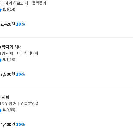
미나가와 히로코 저
문학동네
글
평
8.9
(14)
쓴
출
균
이
판
사
12,420
10%
원
가
격
철학자와 하녀
고병권 저
메디치미디어
글
평
9.1
(19)
쓴
출
균
이
판
사
13,500
10%
원
가
격
자제력
가오위안 저
인플루엔셜
글
평
8.9
(99)
쓴
출
균
이
판
사
14,400
10%
원
가