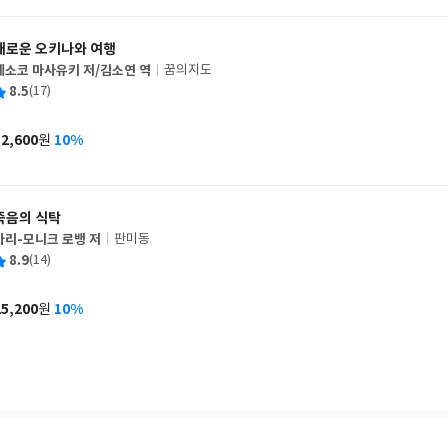
격
새로운 오키나와 여행
세소코 마사유키 저/김소연 역
꿈의지도
글
평
8.5
(17)
쓴
출
균
이
판
사
12,600
10%
원
가
격
죽음의 식탁
마리-모니크 로뱅 저
판미동
글
평
8.9
(14)
쓴
출
균
이
판
사
25,200
10%
원
가
격