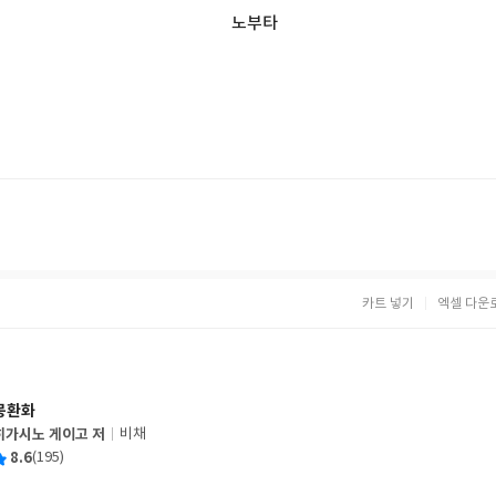
노부타
카트 넣기
엑셀 다운
몽환화
히가시노 게이고 저
비채
글
평
8.6
(195)
쓴
출
균
이
판