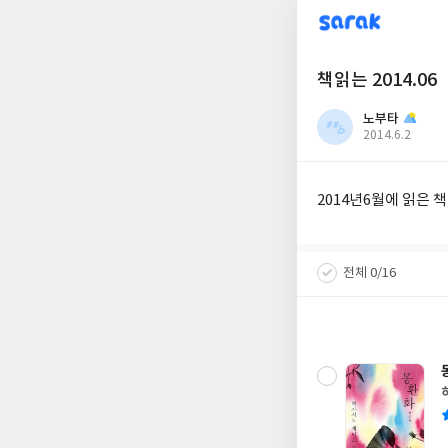
sarak
책읽는 2014.06
노부타
작
2014.6.2
성
일
2014년6월에 읽은 책
전체 0/16