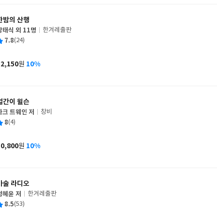
한밤의 산행
강태식 외 11명
한겨레출판
글
평
7.8
(24)
쓴
출
균
이
판
사
12,150
10%
원
가
격
얼간이 윌슨
마크 트웨인 저
창비
글
평
8
(4)
쓴
출
균
이
판
사
10,800
10%
원
가
격
마술 라디오
정혜윤 저
한겨레출판
글
평
8.5
(53)
쓴
출
균
이
판