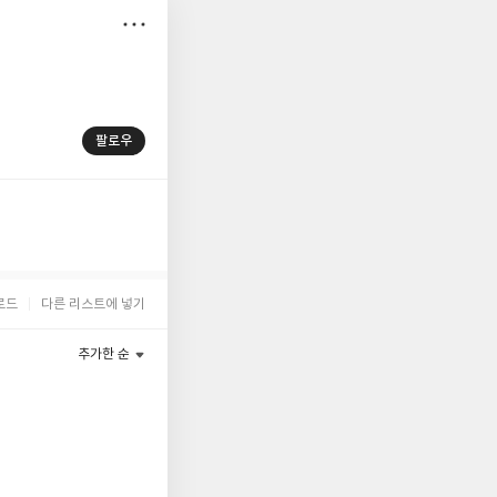
저
장
팔로우
로드
다른 리스트에 넣기
추가한 순