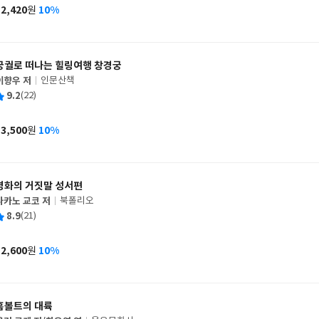
사
12,420
10%
원
가
격
궁궐로 떠나는 힐링여행 창경궁
이향우 저
인문산책
글
평
9.2
(22)
쓴
출
균
이
판
사
13,500
10%
원
가
격
명화의 거짓말 성서편
나카노 교코 저
북폴리오
글
평
8.9
(21)
쓴
출
균
이
판
사
12,600
10%
원
가
격
훔볼트의 대륙