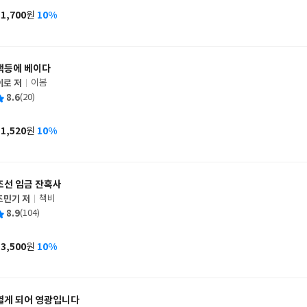
사
11,700
10%
원
가
격
책등에 베이다
이로 저
이봄
글
평
8.6
(20)
쓴
출
균
이
판
사
11,520
10%
원
가
격
조선 임금 잔혹사
조민기 저
책비
글
평
8.9
(104)
쓴
출
균
이
판
사
13,500
10%
원
가
격
열게 되어 영광입니다