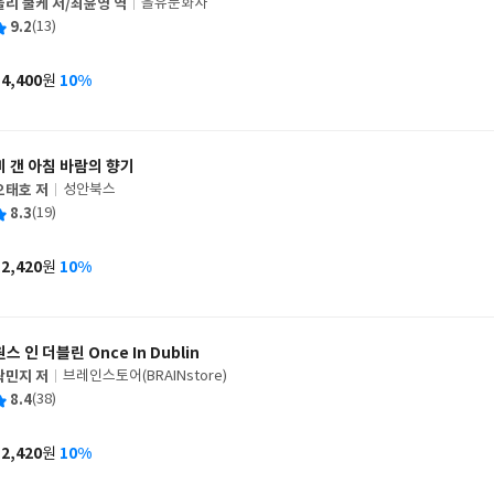
울리 쿨케 저/최윤영 역
을유문화사
글
평
9.2
(13)
쓴
출
균
이
판
사
14,400
10%
원
가
격
비 갠 아침 바람의 향기
오태호 저
성안북스
글
평
8.3
(19)
쓴
출
균
이
판
사
12,420
10%
원
가
격
원스 인 더블린 Once In Dublin
곽민지 저
브레인스토어(BRAINstore)
글
평
8.4
(38)
쓴
출
균
이
판
사
12,420
10%
원
가
격