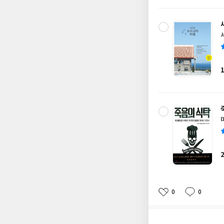
0
0
좋
댓
작
아
글
성
요
일