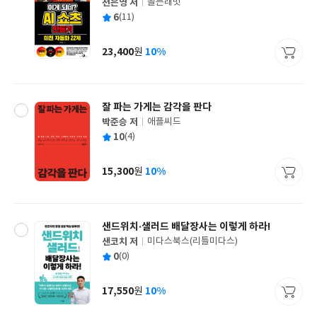
천은영 저
골든래빗
글
평
6
(11)
쓴
출
균
이
판
사
23,400
10%
원
가
격
잘 파는 가게는 감각을 판다
박준승 저
애플씨드
글
평
10
(4)
쓴
출
균
이
판
사
15,300
10%
원
가
격
샌드위치·샐러드 배달장사는 이렇게 하라!
샌코치 저
미다스북스(리틀미다스)
글
평
0
(0)
쓴
출
균
이
판
사
17,550
10%
원
가
격