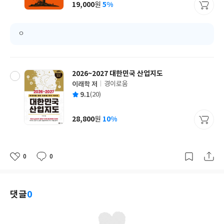
사
19,000
5%
원
가
격
ㅇ
2026~2027 대한민국 산업지도
이래학 저
경이로움
글
평
9.1
(20)
쓴
출
균
이
판
사
28,800
10%
원
가
격
0
0
좋
댓
작
아
글
성
요
일
댓글
0