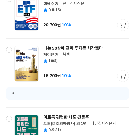
이을수 저
한국경제신문
글
평
9.8
(16)
쓴
출
균
이
판
사
20,700
10%
원
가
격
나는 50살에 진짜 투자를 시작했다
제이안 저
북랩
글
평
10
(5)
쓴
출
균
이
판
사
16,200
10%
원
가
격
ㅇ
이토록 평범한 나도 건물주
오조(오조의마법사) 외 1명
매일경제신문사
글
평
9.9
(31)
쓴
출