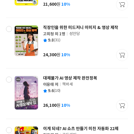
사
21,600
10%
원
가
격
직장인을 위한 미드저니 이미지 & 영상 제작
고희청 외 1명
성안당
글
평
9.8
(31)
쓴
출
균
이
판
사
24,300
10%
원
가
격
대체불가 AI 영상 제작 완전정복
이용태 저
책바세
글
평
9.6
(10)
쓴
출
균
이
판
사
26,100
10%
원
가
격
이게 되네? AI 쇼츠 만들기 미친 자동화 22제