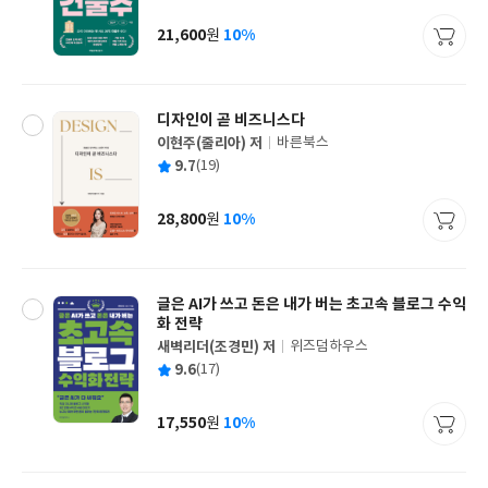
균
이
판
사
21,600
10%
원
가
격
디자인이 곧 비즈니스다
이현주(줄리아) 저
바른북스
글
평
9.7
(19)
쓴
출
균
이
판
사
28,800
10%
원
가
격
글은 AI가 쓰고 돈은 내가 버는 초고속 블로그 수익
화 전략
새벽리더(조경민) 저
위즈덤하우스
글
평
9.6
(17)
쓴
출
균
이
판
사
17,550
10%
원
가
격