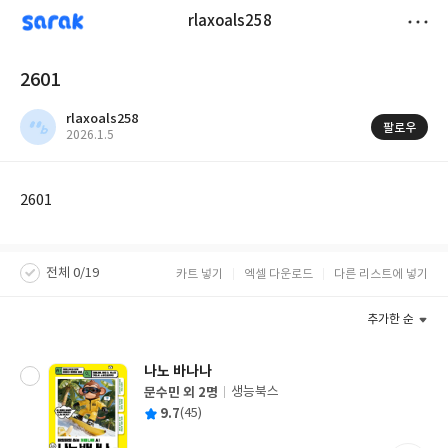
sarak
rlaxoals258
저
2601
장
rlaxoals258
팔로우
작
2026.1.5
성
일
2601
전체 0/19
카트 넣기
엑셀 다운로드
다른 리스트에 넣기
추가한 순
나노 바나나
문수민 외 2명
생능북스
글
평
9.7
(45)
쓴
출
균
이
판