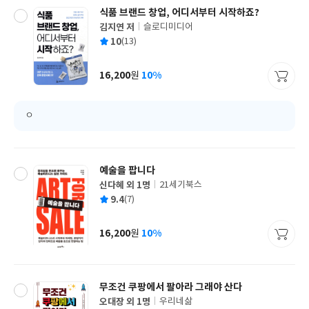
식품 브랜드 창업, 어디서부터 시작하죠?
김지연 저
슬로디미디어
글
평
10
(13)
쓴
출
균
이
판
사
16,200
10%
원
가
격
ㅇ
예술을 팝니다
신다혜 외 1명
21세기북스
글
평
9.4
(7)
쓴
출
균
이
판
사
16,200
10%
원
가
격
무조건 쿠팡에서 팔아라 그래야 산다
오대장 외 1명
우리네삶
글