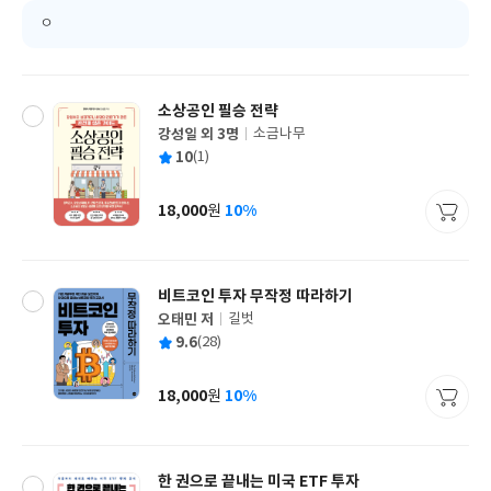
ㅇ
소상공인 필승 전략
강성일 외 3명
소금나무
글
평
10
(1)
쓴
출
균
이
판
사
18,000
10%
원
가
격
비트코인 투자 무작정 따라하기
오태민 저
길벗
글
평
9.6
(28)
쓴
출
균
이
판
사
18,000
10%
원
가
격
한 권으로 끝내는 미국 ETF 투자