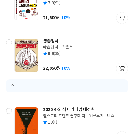
평
7.9
(91)
쓴
출
균
이
판
사
21,600
10%
원
가
격
생존장사
박호영 저
라온북
글
평
9.9
(35)
쓴
출
균
이
판
사
22,050
10%
원
가
격
ㅇ
2026 K-외식 패러다임 대전환
웰스토리 트렌드 연구회 저
엠큐브파트너스
글
평
10
(1)
쓴
출
균
이
판