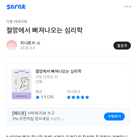
sarak
지니로사
저
기본 카테고리
장
절망에서 빠져나오는 심리학
지니로사
팔로우
작
2026.4.8
성
일
절망에서 빠져나오는 심리학
글
가토 다이조 저
쓴
인북
이
평균
지니로사
9.9 (26)
[애드온]
사락에 리뷰 쓰고
구매하기
3% 무한적립 받으세요
더보기