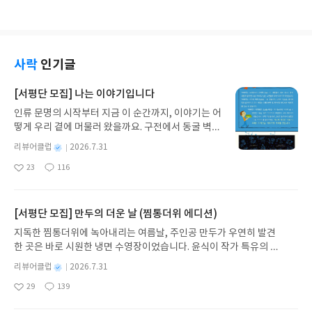
는데 세차장이 50미터 떨어져 있다면 걸어갈까, 운전
승환님을 처음 알게 되었고, 주식투자자라면 궁금해
슬쩍 감추게 됐다. 북커버를 씌우고 올 걸 조금 후회
요
일
할까?’라는 질문에 잘못된 답변을 내놓았던 AI 때문
할 내용을 일목요연하게 정리한 주린이를 위한 책을
가 됐다. 공감을 얻기위해 책을 펼쳤지만 막상 사람들
에 온라인상에서 화제가 됐었다.이 프롬프트에는 어
인상깊게 읽었던 기억이 있다. 그런데 많은 경험을 가
앞에서 아직 나의 우울증을 드러낼 용기는 없었나보
떤 문제가 있는 것일까. 우리는 당연히 알고 있겠지라
지고 있는 기존 투자자 및 분석가들도 겪어보지 못한
다. 자가면역질환 진단을 받고 HSP(매우 과민한 사
고 생각하는 ‘상식’이지만, AI는 입력된 문장에 없는
시장을 만들어 내고 있는 현실이다. 하지만 이렇게 혼
람), 그리고 조울증으로 의심되는 우울증을 앓으며
사락
인기글
내용은 기본 전제로 삼지 않는다고 한다. 즉, 자동차
란스러운 장세일수록 오히려 이 책이 새로운 기회를
살아가는 사람은 지금도 생각 과잉으로 머릿속이 복
의 현재 위치나, 자동차를 이동시켜야 한다는 목적을
찾는데 도움이 될 수도 있지 않을까 생각해 본다.책의
잡해 괴롭다. 그런 내가 이 책을 읽기로 마음 먹은 건
[서평단 모집] 나는 이야기입니다
정확히 적지 않았기 때문인 것이다.책을 읽으며 나 역
구성을 살펴보면 첫째마당과 둘째마당으로 나뉘어
작가 소개를 읽고서 공감을 얻고 싶고 싶었기 때문이
시 그동안 설명을 생략한 경우가 너무 많았다는 걸 인
인류 문명의 시작부터 지금 이 순간까지, 이야기는 어
있다. 첫째마당에서는 우리나라 주식이 상승하게 된
다. 처음엔 제목만 보고 작가의 인생사를 다룬 에세이
지했다. ‘이 정돈 말 안 해도 당연히 알아듣겠지’. 하고
떻게 우리 곁에 머물러 왔을까요. 구전에서 동굴 벽화
원인인 AI, AI시대에 미국과 중국의 갈등으로 인해 주
에 가까운 책일 거라 예상했다. 작가가 정신과 및 심
텍스트로 제공되지 않은 정보. 어떤 상황인지, 무엇을
와 점토판을 거쳐 종이와 책으로, 그리고 오늘날 수천
목받는 우리나라의 HALO(Heavy Assets, Low Ob
리 상담, 그리고 살아가면서 얻은 깨달음을 통해 본인
별
리뷰어클럽
2026.7.31
중요하게 보는지, 어떤 기준으로 판단해야 하는지에
권의 인쇄본으로 이어지는 이야기의 여정을 따라가
solescence) 트레이드, 이로 인한 돈의 흐름에 대해
과 비슷한 성향을 가진 독자들에게 마음을 다스리며
명
작
대해 명확한 조건을 넣지 않은 것.사람과 대화를 나눌
23
116
는 그림책입니다. 때로는 즐거움을, 때로는 위로를,
설명하고 있다. 둘째마당에서는 지금까진 주목받지
살아가는 데 실질적으로 도움을 주기 위해 쓴 책이다.
좋
댓
작
성
때는 상대가 이미 알고 있을 거라는 전제하에 대화를
아
글
성
때로는 두려움의 대상이 되기도 했던 이야기가 우리
못했으나, 반도체 이외에 순환매 등에 의해 주목받을
작가와 비슷한 성향이라 공감되는 부분이 많았지만
일
요
일
하는데, 여러 모델을 사용하면서 생각보다 내 머릿속
일상에 어떻게 녹아들어 있는지 되짚어보며 이야기
수 있는 여러가지 종목을 직접 소개하고 있다.책을 통
그중에서도 HSP 성향, 자기 혐오에 대한 내용이 가
에는 있지만 막상 글로 설명하는 것은 잘 하지 못한다
가 지닌 본질적 가치와 이야기를 누리는 기쁨을 다시
해 작년부터 우리나라의 증시가 많이 상승하게 된 이
[서평단 모집] 만두의 더운 날 (찜통더위 에디션)
장 기억에 남는다. 다음은 책을 읽으며 가장 기억하고
는 걸 깨달았다. 책에서 프롬프트 예시를 들어 입력
발견하게 합니다.나는 이야기입니다글쓴이댄 야카리
유, 반도체 외에도 상승한 많은 주식들이 어떤 이유로
싶은, 기억에 남는 문장이다.완벽주의의 또 다른 이름
지독한 찜통더위에 녹아내리는 여름날, 주인공 만두가 우연히 발견
조건에 따라 출력 결과에 어떤 차이가 있는지 다양한
노 글/유수현 역출판사소원나무 예스24 바로가기 닫
주목받게 되었는지 그 배경과 내용을 자세하게 알 수
은 강력한 자기비판입니다. 내면화된 완벽주의는 단
한 곳은 바로 시원한 냉면 수영장이었습니다. 윤식이 작가 특유의 유
사례를 들어 설명하고 있다. 덕분에 모델이 사람과 어
기모집인원 : 10명신청기간 : 2026.07.31 ~ 2026.0
있었다. 유튜브가 아닌 직접 책으로 접하는 것은 또
순히 최선을 추구하는 태도에서 멈추지 않습니다. '별
머러스한 캐릭터와 밝은 색감으로 그려낸 이 국내 창작 그림책은 무
떤 차이가 있는지, 잘 활용하기 위해서는 어떻게 프롬
8.04발표일자 : 2026.08.06리뷰 작성기한 : 도서/상
다르게 다가왔다. 그리고 대부분의 책이나 유튜브에
별
리뷰어클럽
2026.7.31
로야. 그러니까 나는 비판받을 만한 짓을 한 거야'라
더위에 지친 독자들에게 상상만으로도 더위가 싹 가시는 통쾌한 탈출
프트를 입력해야 할지 알 수 있었다.앞으로는 AI에게
명
작
품 받고 2주 이내 ▶ 주소/연락처 업데이트 : 신청 전
서 접할 수 없는 앞으로 주목받을만한 종목들을 직접
며 자신의 존재를 공격하죠. 하지만 저처럼 완벽주의
29
139
구를 선사합니다. 소원나무 베스트셀러 시리즈의 세 번째 이야기로,
좋
댓
작
성
사고의 주도권을 뺏기지 않고 명확한 판단 기준을 통
상품 받으실 주소/연락처를 업데이트 해주세요! (선
소개한 것도 신선했다. 해당 종목들을 투자할지는 신
를 내면화한 사람은 자동적으로 '내 탓'을 하는 데 익
아
글
성
만두가 풍덩 빠진 차가운 냉면 물결 속에서 짜릿한 여름 해방감을 만
일
해 조건을 설계하여 잘못된, 일률적인 답이 아닌 원하
정 후 수정 불가)▶ 서평단 신청 방법 : 기대평 댓글을
중하게 고려해야겠지만 현재 우리나라 증시가 상승
숙합니다. 이는 다분히 결과 지향적인 사고방식이며
요
일