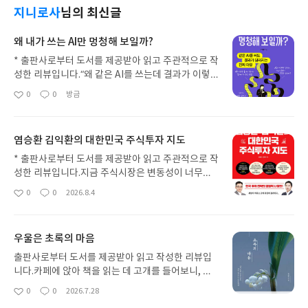
지니로사
님의 최신글
왜 내가 쓰는 AI만 멍청해 보일까?
* 출판사로부터 도서를 제공받아 읽고 주관적으로 작
성한 리뷰입니다.“왜 같은 AI를 쓰는데 결과가 이렇
게 다를까?”틀린 답도 진짜 있는 것처럼 잘못 내놓은
0
0
방금
좋
댓
작
AI. 막연하게 프롬프트 때문일 것이라는 건 알았지만,
아
글
성
구체적으로 어떻게 입력해야 하는지 알고 싶었다. 저
요
일
자는 데이터 분석가이자 AI 연구자로 보다 전문적인
염승환 김익환의 대한민국 주식투자 지도
답변을 들을 수 있을 거라는 생각이 들었다.존재하지
않는 논문은 어떻게 만들어내는 것일까. 실제로 존재
* 출판사로부터 도서를 제공받아 읽고 주관적으로 작
하지 않는 내용을 그럴듯한 형식으로 만들어내는 것
성한 리뷰입니다.지금 주식시장은 변동성이 너무나
을 환각(Hallucination)이라고 한다. 이런 현상이
크다. 얼마 전까지만 해도 코스피가 8000을 넘어 큰
0
0
2026.8.4
좋
댓
작
발생하는 이유는, 프롬프트에 입력하는 ‘조건’이 잘못
호황을 누렸지만, 잠시 5000대까지도 내려왔다가 반
아
글
성
설계되었기 때문이다. 입력 시 논문을 추천해달라고
등해서 지금은 6000선을 간신히 유지하고 있다. 삼
요
일
만 했지, 출처가 확인되는지, 실제로 존재하는 논문
성전자, SK하이닉스 위주의 상승장이 해당 주식의
우울은 초록의 마음
인지, 사실 검증을 요구하지 않은 것이다.모델은 가장
레버리지와 함께 출렁이니 하루에 지수가 10%까지
높은 확률을 가진 토큰을 선택하는데, 조건이 명확하
도 변동되어 일주일 내 매일 사이드카가 반복되고 있
출판사로부터 도서를 제공받아 읽고 작성한 리뷰입
지 않을수록, 우리가 설명하지 않고 빠뜨린 조건 때문
다. 한때는 반도체가 신이라 칭송받던 시절도 있었지
니다.카페에 앉아 책을 읽는 데 고개를 들어보니, 어
에 가장 일반적이고 널리 통용되는 안전한 출력 결과
만, 주가가 크게 하락하며 상승분을 모두 반납하자 투
느새 카페 안이 사람들로 가득차 붐비고 있었다. 읽고
0
0
2026.7.28
를 만든다고 한다.몇 달 전 ‘자동차를 세차하려고 하
좋
댓
작
자자들의 원망을 사고 있다.몇 년전 유튜브를 통해 염
있던 책의 제목이 누군가에게 보일까봐 나도 모르게
아
글
성