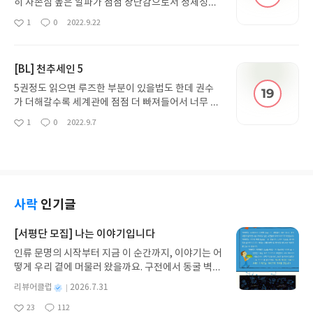
히 자존심 높은 알파가 점점 장난감으로서 정체성을
받아들이고 꺾여가는 스토리를 좋아하시는 분이라면
1
0
2022.9.22
좋
댓
작
아주 좋아하실 것 같아요. 수위 자체는 그렇게 피폐하
아
글
성
진 않은데 사랑이 느껴지지 않아서 저는 더욱 피폐하
요
일
게 느껴지더라고요. 내용보다는 단어나 문장이 더 고
[BL] 천추세인 5
수위 였어요ㅋㅋㅋ 키워드 꼭 확인하시고 구매하셔
야할 것 같습니다~
5권정도 읽으면 루즈한 부분이 있을법도 한데 권수
가 더해갈수록 세계관에 점점 더 빠져들어서 너무 재
미있어요! 문평하고 천마가 서로 의지하면서 강호의
1
0
2022.9.7
좋
댓
작
중심에서 성장해가는 모습도 흥미진진하고요. 아, 두
아
글
성
사람의 성장이라기엔 아직까진 문평이 혼자 열심히
요
일
하고 있지만요ㅋㅋㅋ 그리고 은은하게 깔려있는 웃
음코드가 저는 왜 이렇게 웃긴지 이거 코드 맞으시는
분은 계속 웃으면서 보실 수 있을 것 같아요!!
사락
인기글
[서평단 모집] 나는 이야기입니다
인류 문명의 시작부터 지금 이 순간까지, 이야기는 어
떻게 우리 곁에 머물러 왔을까요. 구전에서 동굴 벽화
와 점토판을 거쳐 종이와 책으로, 그리고 오늘날 수천
별
리뷰어클럽
2026.7.31
권의 인쇄본으로 이어지는 이야기의 여정을 따라가
명
작
23
112
는 그림책입니다. 때로는 즐거움을, 때로는 위로를,
좋
댓
작
성