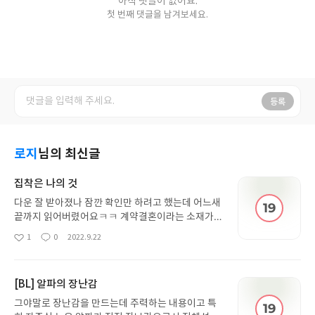
아직 댓글이 없어요.
첫 번째 댓글을 남겨보세요.
등록
로지
님의 최신글
집착은 나의 것
다운 잘 받아졌나 잠깐 확인만 하려고 했는데 어느새
끝까지 읽어버렸어요ㅋㅋ 계약결혼이라는 소재가
흔하긴 하지만 도헌이 어찌나 연화를 애지중지하는
1
0
2022.9.22
좋
댓
작
지 자기의 마음을 금세 깨닫고 연화에게 모질게 대한
아
글
성
걸 후회하고 직진하는 모습도 좋았는데 연화의 답을
요
일
마냥 기다리는게 애절하기도 했고요. 익숙한 내용이
[BL] 알파의 장난감
지만 그중에서도 재밌는거 찾으신다면 이 책 꼭 보셔
야해요~!
그야말로 장난감을 만드는데 주력하는 내용이고 특