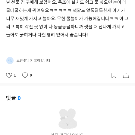
날 선물 겸 구매해 보았어요. 욕조에 설치도 쉽고 물 넣으면 눈이 데
굴데굴하는게 귀여워요ㅋㅋㅋㅋㅋ 색깔도 알록달록한게 아기가
너무 재밌게 가지고 놀아요. 무한 물놀이가 가능해집니다ㅋㅋ 아 그
리고 특히 각진 곳 없이 다 동글동글하니까 씻을 때 신나게 가지고
놀아도 긁히거나 다칠 염려 없어서 좋습니다!
로빈훗
님이 좋아합니다
1
0
좋
댓
작
아
글
성
요
일
댓글
0