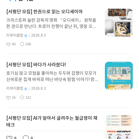
고 있다는 걸 다시 한번 체감하게 되었다. 이대로라면
같다.프로크리에이트가 생기기전에는 포토샵으로 작
었을때 동생한테 일부라도 팔아라고 그래 닥달해놓
현재는 자율주행차와 산업용 로봇 관련주가 대세겠
업한 뒤 일러스트레이터로 마무리 작업을 하기도 했
고는 나는 소량주란 핑계로 하나도 팔지 않아 수익을
[서평단 모집] 한권으로 읽는 오디세이아
지만 이게 보편화되고 안정화에 접어들면 이어서 인
었다.여튼 이 책에서는 프로크리에이트, 포토샵, 일
하나도 내지 못했다…그리고 현재 굳건하다고 믿었
간형AI (휴먼노이드) 관련주가 폭등하지 않을까 싶
크리스토퍼 놀란 감독의 영화 『오디세이』 원작을
러스트레이터를 이용하기때문에 설치부터 인터페이
던 종목과 미래지향적으로 기대주로 떠올랐던 종목
다.이 책은 ‘피지컬 AI 시대, 돈의 흐름이 바뀌었다’,
한 권으로 만난다. 트로이 전쟁이 끝난 뒤, 영웅 오디
스와 도구들 설명과 사용 예시들이 나온다.그리고 포
들이 대부분 빈깡통이었다는 기사들이 흘러나오고..
‘한국형 휴머로이드 생태계가 만들어지고 있다.’, ‘한
세우스는 고향 이타케로 돌아가기 위해 키클롭스, 마
토샵과 일러스트레이터는 단축키모음이 있어 참고하
소유 종목중 예전부터 상폐 말이 나왔던 종목들과 예
별
리뷰어클럽
2026.8.5
국 증시를 움직이는 피지컬 AI 수혜주’로 3가지 주제
녀 키르케, 세이렌의 노래, 포세이돈의 분노를 헤쳐
기 좋다.특히 개인적으로 프로크리에이트 사용 설명
상치 못했던 종목들의 연이은 하한가로 상폐직전이
명
작
로 구성되어 있는데 내가 이 책을 선택한 가장 큰 이
40
266
나간다. 그리스 철학 전공자인 옮긴이가 호메로스의
이 많고 잘되어 있어서 너무 만족했다.프로크리에이
란 말도 나오는 종목들도 있고 실제로 상폐된 종목도
좋
댓
작
성
유가 세번째 주제인 ‘한국 증시를 움직이는 피지컬AI
아
글
성
방대한 24권 서사를 현대적이고 자연스러운 한국어
트는 그림그리기용이고 포토샵과 일러스트레이터는
있어서 코스피가 급격히 떨어진 이후 2-3주정도 주
일
요
일
수혜주’이다.내가 모든 인터넷 기사를 보고 가려 낼
로 풀어내, 고전이 낯선 독자도 이야기의 흐름을 놓치
편집과 출력 단계의 마무리 단계 사용이라고 보면 될
식앱을 보지 않았다.그러다 자꾸 알림이 와서 지난주
수도 없기때문에 이렇게 주제로 꼭 찝어 잘 정리해둔
지 않고 끝까지 읽을 수 있다. 3천 년을 이어 온 귀향
듯하다.그리고 이모티콘을 올릴 수 있는 카카오톡과
[서평단 모집] 바다가 사라졌다!
에 확인하니 예상치 못했던 종목이 또 안본 사이 최고
내용과 종목들은 100%는 아니지만 나름 유용한 정
과 모험의 대서사시가 가장 읽기 편한 번역으로 새롭
네이버플랫폼 소개와 올리는 과정 (판매 제안하기)
점을 찍고 하락세..아놔~!! 사주에도 주식은 하면 안
호기심 많고 모험을 좋아하는 두두와 겁쟁이 모모가
보이기때문이다.그리고 이 책을 읽으면서 자율주행
게 펼쳐진다.한권으로 읽는 오디세이아글쓴이호메로
부터 이모티콘 출시되면 해야 될 일 등이 소개 되어
된다고 했는데 성격때문인건지 운빨때문인건지~!!여
신비로운 집게 바위로 떠난 바닷속 탐험 이야기! 망둥
차 같은 생활의 편리함을 주는 건 좋은데 산업 로봇이
스 저/육혜원 역출판사이화북스 예스24 바로가기 닫
있어서 이모티콘 완성하면 도전해봐도 될듯 싶다. ㅋ
러모로 짜증나서 주식창은 안보면서 머릿속에선 대
이, 소라게, 낙지 같은 바다 친구들과 신나게 놀던 중
나 휴머노이드의 발전은 인류의 생계에도 큰 영향을
기모집인원 : 5명신청기간 : 2026.08.05 ~ 2026.08.
ㅋ굿즈는 예전 지인이 캐릭터 굿즈로 엽서와 스티커
별
리뷰어클럽
2026.8.3
안을 찾아야되는데~ 라고 생각하던 차 서평단 모집
갑자기 거대해진 집게 바위의 비밀을 마주하게 되는
가져오기때문에 대다수 사람들이 걱정을 많이 하고
명
작
09발표일자 : 2026.08.13리뷰 작성기한 : 도서/상품
를 만들어 판매하는 걸 봤는데 생각보다 인쇄비가 너
에 ‘저가 매수의 기술’란 책의 제목을 보고 저가매수
26
122
데, 과연 바다에 무슨 일이 벌어진 걸까요? 상상력을
좋
댓
작
성
있는 부분이 아닐까싶다. #주식시장의돈은피지컬AI
받고 2주 이내 ▶ 주소/연락처 업데이트 : 신청 전 상
무 비싸서 소량보다 대량으로 해야 마진이 남을꺼 같
기법을 배워서 번거롭겠지만 단타와 스윙매매를 해
아
글
성
자극하는 환상적인 해양 모험 동화 속으로 풍덩 빠져
일
로흐른다 #메이트북스 #정용준 #컬처블룸 #컬처블
품 받으실 주소/연락처를 업데이트 해주세요! (선정
다고 대량으로 인쇄를 했다고 하소연했던 기억이 나
볼까 싶어서 서평단에 신청하게 되었다.이 책에선 다
요
일
보세요!바다가 사라졌다!글쓴이서휘 글출판사풀
룸리뷰단 #주식 #주식분석 #투자 #피지컬AI
후 수정 불가)▶ 서평단 신청 방법 : 기대평 댓글을 작
서 ㅋㅋㅋ 집에 프린트도 없고~ (몇 번 샀는데 사용
른 책과 마찮가지로 3:3:4 분할 매수법을 강조하고 있
빛 예스24 바로가기 닫기모집인원 : 20명신청기간 :
[서평단 모집] AI가 알아서 굴려주는 월급쟁이 재
성해주세요! 먼저 작성한 리뷰를 올려주시면 당첨확
안해서 매번 노즐막혀서 다 버린 후 안삼)그래서 굿
다. 이 또한 아는데도 주가가 빠르게 급상승하는걸보
2026.08.03 ~ 2026.08.07발표일자 : 2026.08.13리
테크
률이 올라갑니다!! ※ 신청 전, 꼭 확인해주세요!- '사
즈는 일단은 패쓰하고 이모티콘은 조만간 시도해볼
게 되면 바로 현주가로 살수있는 만큼 사거나 살짝 올
뷰 작성기한 : 도서/상품 받고 2주 이내 ▶ 주소/연락
락' 개설 후, 이 글의 댓글로 신청해주세요.- 기존 YE
까 싶다. 구상은 아직 무리고 일러스트 책에 있는 캐
려서 매수하게 되는거 같다. 그리고 꼭 그렇게 사게
업무에는 AI를 활용하면서 정작 '내 돈' 관리는 혼자
처 업데이트 : 신청 전 상품 받으실 주소/연락처를 업
S블로그는 '사락'으로 개편되어 별도로 개설하지 않
0
0
릭터들을 좀 더 따라 그려보다가 이거다 싶은게 생기