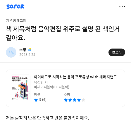
sarak
소망
저
기본 카테고리
장
책 제목처럼 음악편집 위주로 설명 된 책인거
같아요.
소망
팔로우
작
2023.2.25
성
일
아이패드로 시작하는 음악 프로듀싱 with 개러지밴드
글
옥정헌 저
쓴
비제이퍼블릭(BJ퍼블릭)
이
평균
소망
9 (6)
저는 솔직히 반은 만족하고 반은 불만족이예요.