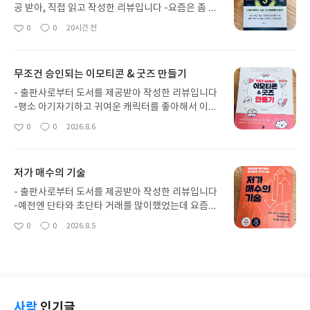
공 받아, 직접 읽고 작성한 리뷰입니다 -요즘은 좀 시
들해졌지만 2달전까지만해도 AI관련주들이 폭등하
0
0
20시간 전
좋
댓
작
며 코스피도 대박나면서 꽤 큰 수익을 얻은 사람들이
아
글
성
많았지만 욕심부리다가 큰 손해를 입어서 지난달말
요
일
부터 말들이 많다.나도 욕심부리다 매도 시점을 놓쳐
무조건 승인되는 이모티콘 & 굿즈 만들기
서 마이너스이다. 그나마 다행이란건 빚을 내가며 추
가 매수를 안해서 더 큰 손실을 입지 않았단거?하지
- 출판사로부터 도서를 제공받아 작성한 리뷰입니다
만 AI화 되어가는게 점점 빨라져가기 때문에 어쩔수
-평소 아기자기하고 귀여운 캐릭터를 좋아해서 이모
없이 AI관련주는 다시 오를 것이고 그 과정에 폭망하
티콘에도 관심이 있지만 창의력이 또 많이 필요한 일
0
0
2026.8.6
좋
댓
작
는 종목도 있을것이고 대기업과의 결합으로 폭등할
이기때문에 처음부터 판매용을 만들 생각으로 만들
아
글
성
종목도 있을꺼 같아서 참고하려고 서평단에 신청한
기보다 취미삼아 캐릭터들을 만들어보다가 괜찮다
요
일
책이다.사실 신청할 때 책 제목이 ‘주식시장의 돈은
싶으면 이모티콘 만들기로 넘어 가 볼까 싶어서 서평
저가 매수의 기술
피지컬A I로 흐른다’ 인데 피지컬AI는 뭐지? 챗GPT
단 모집에 올라 왔길래 신청하게 된 도서이다.이 책의
처럼 종목을 검색해서 분석하는 인공지능이 새로 나
앞부분에는 다양한 컨셉의 이모티콘들 표정과 액션
- 출판사로부터 도서를 제공받아 작성한 리뷰입니다
왔나? 라는 생각으로 신청했었는데 이 책의 프롤로그
의 그림과 함께 컵셉의 팁들이 서술되어 있다.그리고
-예전엔 단타와 초단타 거래를 많이했었는데 요즘은
부분에서 AI의 진화 단계표를 보고 피지컬AI가 어떤
이모티콘을 만드는데에 필요한 프로그램과 준비과
게을러져서 단타로 산 주식이 스윙으로 봐야지 해놓
0
0
2026.8.5
것인지 알게되었다. ㅋㅋ피지컬AI는 요즘 주식시장
좋
댓
작
정, 구상하는 방법들이 소개되어 있다.이모티콘 만들
고 몇 일 체크 안 한 사이 그냥 고점도 아니고 최고점
아
글
성
에서도 핫한 자율주행차, 산업용 로봇 등과 같이 몸을
기에는 프로크리에이트과 포토샵이 사용되고 굿즈
을 찍고 하락중일때 발견해서 본의아니게 장기매매
요
일
가진 AI라고 한다.즉 자동차는 몸이고 자율주행은 인
만들기는 보통 프로크리에이트과 일러스트이터가 사
거래로 묶여있다.. 장기매매로 묶여 있던 종목들에 올
공지능인 AI가 하는 원리라고 보면된다.더 나아가 머
용 된다.보통은 굿즈는 일러스트레이터 하나로도 충
해초에 모두 훨훨 날아 올라서 수익이 꽤 되었으나 욕
지않아 인간형 피지컬 AI도 출시될 예정이라고 하는
분하지만 그림을 좀 더 자유자재로 그리기 위해선 밑
심을 부리는 바람에 한 주도 못 팔고 기분만 잠깐 좋
데 진짜 어릴때 봤던 영화속 AI시대가 현실화 되어 가
그림을 프로크리에이트로 그린 다음 작업을 하는 것
았다가 다시 울상이 되어버렸다.웃긴건 주식 고점 찍
사락
인기글