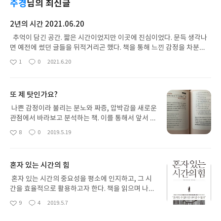
주경
님의 최신글
2년의 시간 2021.06.20
추억이 담긴 공간. 짧은 시간이었지만 이곳에 진심이었다. 문득 생각나
면 예전에 썼던 글들을 뒤적거리곤 했다. 책을 통해 느낀 감정을 차분하
게 글로 남길 수 있어서 좋았다. 리뷰어 모집 이벤트는 내 생에 첫 이벤트
1
0
2021.6.20
좋
댓
작
당첨(?)의 기회와 기쁨을 가져다주었다. 2년 동안 무엇을 했을까? 속절
아
글
성
없이 지나가는 시간 속에서 많이 성장했다. 바쁜 와중에 (생각해 보면 딱
요
일
히 바쁘지도 않았던 것 같은데..) 틈틈이 영어 공부를 시작했다. 영어교육
또 제 탓인가요?
을 10년 이상 받았지만 나의 영어실력은 엉망진창이었다. 영어시간에는
기본기가 부족해서 수업내용을 이해할 수 없어서 자꾸만 딴짓을 했었다.
나쁜 감정이라 불리는 분노와 짜증, 압박감을 새로운
내신을 위한 암기식의 공부는 영어실력에 전혀 도움이 되지 않았다. 그래
관점에서 바라보고 분석하는 책. 이를 통해서 앞서 말
서 처음부터! 시작해야겠다고 다짐했다. 영어공부를 시작하며 세운 목표
한 감정들을 긍정적인 힘으로 바꾸는 팁을 알려준다.
8
0
2019.5.19
좋
댓
작
는 처음 듣는 팝송의 가사 50% 정도를 즉석 해석하고 싶었다. 물론 앞으
내 마음을 이해하게 만들어 주는 다양한 기술과 체크
아
글
성
로 더 많은 시간을 투자해야 하지만 가능성이 충분하다. 6개월간 인강을
리스트들이 있어 스스로를 파악하게 해준다. 나를 화
요
일
들으며 두 권의 책을 마쳤다. 100% 수강 완료 달성했을 때 굉장히 뿌듯
나게 하고, 괴롭히던 사람들을 '또라이 천사'라고 표
혼자 있는 시간의 힘
했다 :) 영어공부의 핵심은 단연 단어 암기가 아닐까. 우연히 TV프로그램
현한 저자의 심정, 생각에 동의한다. 나쁜 일만은 아
에서 강성태의 영단어 공부법을 보게 되었다. 어원을 통해 다양하고 수많
니어서 천사를 붙이고, 그렇다고 완벽한 천사는 아니
혼자 있는 시간의 중요성을 평소에 인지하고, 그 시
은 단어를 쉽게 외울 수 있는 영단어 공부법을 설명해 주었고, 이후에 찾
기에 '또라이 천사'로 부른다. 들어가는 글이 귀여워
간을 효율적으로 활용하고자 한다. 책을 읽으며 나는
아보니 관련 책도 있었다. 이거다! 싶었던 나는 [강성태 영단어 어원편]
서 책의 내용을 기대하게 만들었다. "또라이 천사를
'함께' 보다 '혼자'를 더 즐긴다는 사실을 다시 알게
9
4
2019.5.7
책을 구매했다. 며칠 공부해보니 확실히 이해가 쉽고 암기에 도움이 된
좋
댓
작
잘 이용해야 한다." 나를 화나게 하는 사람들이 나에
됐다. 언젠가부터 책상에 가만히 앉아서 책을 읽는다
아
글
성
다. 공부를 통해 세상을 보는 시선이 넓어짐에 감사하다. 가끔 이북리더
게 했던 행동이 고통과 상처로 남아도 그들로 하여금
던가 일기를 쓰는 시간이 늘었다. 그렇다고 단체 활동
요
일