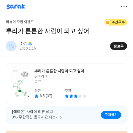
sarak
주경
저
리뷰어 모집 이벤트
주간우수
장
뿌리가 튼튼한 사람이 되고 싶어
주경
팔로우
작
2019.1.16
성
일
뿌리가 튼튼한 사람이 되고 싶어
글
신미경 저
쓴
뜻밖
이
평균
주경
8.5 (37)
[애드온]
사락에 리뷰 쓰고
구매하기
3% 무한적립 받으세요
더보기