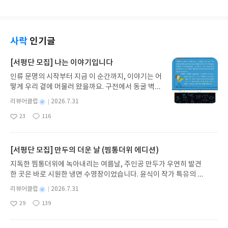
기로 책을 읽는다. 처음에는 눈에 무리가 있지 않을까, 한 장 한 장 넘기는
평화로운 삶을 살 수 있게 된다. 우리는 또라이 천사
에서 큰 어려움을 겪거나 낯설다고 느끼는 것은 아니
종이의 촉감이 없어서 괜찮을지 걱정했지만 익숙해지니 들고 다니기도
들이 남기고 간 짜증과 분노를 쌓아둘 수 없다. 오히
다. 가끔 도서관, 영화관, 운동을 혼자 다녀왔다고 친
편하고 좋다. 여유 있는 주말에 스터디카페에서 책을 읽고 있으면 마음이
려 이들을 이용하여 나의 평화를 찾아야 한다. 저자는
구들에게 말할 때면 놀라는 친구들이 있다. 한 번은
편안해진다. 잠시 책 읽기를 멈추고 주위를 둘러보면 집중하는 사람들 덕
분노를 느끼는 것의 근원의 대부분은 내 감정 그리고
버스를 혼자 타지 못하는 친구에게 전화가 와서 집에
사락
인기글
에 시간가는 줄 모르고 앉아있곤 한다. 종이책은 또 다른 느낌의 소확행
피하고 싶은 상처에 비롯된 것이라고 말하고 있다. 분
갈 때까지 통화를 한 적이있다. 혼자 있는 것을 꺼려
이다. 최근에 베르나르베르베르의 신작 [문명] 1,2 두 권을 구입했다. 베
노 뒤에 숨겨진 '진짜'를 찾기 위해서는 자신의 내면
하는, 두려워하는 모습이 보였다. 친구들에게 문제가
[서평단 모집] 나는 이야기입니다
르나르베르베르의 소설을 즐겨읽었던 터라 출간소식을 보고 기대하고
에 관심을 기울여야 한다. 나의 생각을 뒤집어보고 분
있다거나 그들을 비난하려는 것이 아니라 '혼자'라는
있었다. 게다가 2018년에 출간된 [고양이]를 무척 재밌게 봤었는데 이번
인류 문명의 시작부터 지금 이 순간까지, 이야기는 어
노를 바라보는 것이다. 생각을 바꾸면 몸에 긴장이 풀
개념을 친숙하게 받아들였으면 좋겠다는 말을 하고
에도 고양이에 대한 내용을 다뤘다고 해서 바로~ 예약 구매를 했다. 아
떻게 우리 곁에 머물러 왔을까요. 구전에서 동굴 벽화
리고 평화가 느껴지게 될 것이다. 나의 속마음을 제대
싶다. 혼자만의 시간에서 얻을 수 있는 배움이 있기
직 초반 부분을 읽고 있지만 정말 상상력이 뛰어나고 기발한 작가다. RG
와 점토판을 거쳐 종이와 책으로, 그리고 오늘날 수천
로 파악하는 일이 분노를 이해하는 데에 도움이 될 것
때문이다. 그리고 혼자 있는 시간을 통해 자신의 역량
별
리뷰어클럽
2026.7.31
B 책표지처럼 생동감 있는 책일 것이라 생각된다. 파란색은 잘보이지 않
권의 인쇄본으로 이어지는 이야기의 여정을 따라가
이다. "슬픔이나 분노와 같은 감정들을 제대로 느꼈
을 기를 수 있기 때문이다."나는 '혼자만의 시간을 편
명
작
아서 패스.. 생각나는대로 적다보니 복잡했던 머리속이 조금씩 정리된
23
116
는 그림책입니다. 때로는 즐거움을, 때로는 위로를,
기 때문에 비로소 다시 기쁨이 찾아온다." 나는 평소
안하게 보내자' '자신을 치유하자'고 주장하는 것이
좋
댓
작
성
다. 이상 끝!
아
글
성
때로는 두려움의 대상이 되기도 했던 이야기가 우리
생각과 표현에 있어 부정적인 편이다. 그러다가 긍정
아니다. 자신과 마주하는 시간 혹은 자신의 능력을 충
일
요
일
일상에 어떻게 녹아들어 있는지 되짚어보며 이야기
적인 문구를 접하거나 책을 통해 깨달음을 얻을 때면
분히 키우는 시간을 좀 더 갖자고 말하고 싶다. 뇌를
가 지닌 본질적 가치와 이야기를 누리는 기쁨을 다시
몸도 편안해지는 것을 느낄 수 있다. 늘 긴장하는 습
[서평단 모집] 만두의 더운 날 (찜통더위 에디션)
뜨겁게 달아오르게 하는 지적인 생활이야말로 누구
발견하게 합니다.나는 이야기입니다글쓴이댄 야카리
관이 있어 쉽게 피로해지곤 한다. 이 책을 통해서 무
나 경험해야만 하는 '혼자 있는 시간'의 본질이
지독한 찜통더위에 녹아내리는 여름날, 주인공 만두가 우연히 발견
노 글/유수현 역출판사소원나무 예스24 바로가기 닫
의식적으로 형성된 생각을 다른 관점으로 바라보는
다." 저자 사이토 다카시는 대입에 실패한 열여덟 살
한 곳은 바로 시원한 냉면 수영장이었습니다. 윤식이 작가 특유의 유
기모집인원 : 10명신청기간 : 2026.07.31 ~ 2026.0
것이 필요하겠다고 생각됐다. <진짜 속마음을 찾는 4
부터 서른두 살까지 철저하게 혼자였다고 한다. 친구
머러스한 캐릭터와 밝은 색감으로 그려낸 이 국내 창작 그림책은 무
8.04발표일자 : 2026.08.06리뷰 작성기한 : 도서/상
가지 질문>1) 내가 지금 하고 있는 생각은 정말 사실
별
리뷰어클럽
2026.7.31
도 직업도 없었지만 혼자 있는 시간에 스스로를 냉정
더위에 지친 독자들에게 상상만으로도 더위가 싹 가시는 통쾌한 탈출
명
작
품 받고 2주 이내 ▶ 주소/연락처 업데이트 : 신청 전
일까?2) 나는 그 생각이 사실이라고 절대적으로 확신
하게 들여다보고, 목표를 이루기 위해 공부에 몰입했
29
139
구를 선사합니다. 소원나무 베스트셀러 시리즈의 세 번째 이야기로,
좋
댓
작
성
상품 받으실 주소/연락처를 업데이트 해주세요! (선
할 수 있는가?3) 지금 그런 생각을 할 때 나는 어떻게
다고 한다. 묵묵히 쌓아온 내공이 지금의 그를 만들
아
글
성
만두가 풍덩 빠진 차가운 냉면 물결 속에서 짜릿한 여름 해방감을 만
일
정 후 수정 불가)▶ 서평단 신청 방법 : 기대평 댓글을
반응하는가?4) 그런 생각을 하지 않는 나는 누구인
고, 그의 경험을 바탕으로 혼자 있는 시간이 누구에게
요
일
끽하는 모습이 마음속까지 시원하게 파고듭니다.만두의 더운 날 (찜