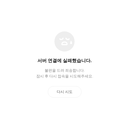
네
트
워
크
오
서버 연결에 실패했습니다.
류
불편을 드려 죄송합니다.
잠시 후 다시 접속을 시도해주세요.
다시 시도