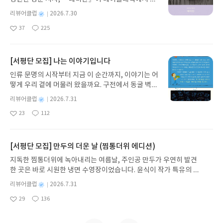
하게 되었는데, 아이패드 드로잉을 보면서도 색감 배
롭게 독자를 만납니다. 선과 악이 공존하는 세계에서
치나 몽글몽글 따뜻한 느낌이 드는 그림체도 굉장히
별
리뷰어클럽
2026.7.30
방황하는 소년 싱클레어는 신비한 데미안과의 만남
좋고, 따라 하는 과정도 어렵지 않고, 재밌게 따라 할
명
작
37
225
을 통해 내면의 진실을 깨닫고 자기만의 길을 찾아갑
수 있어서 아이패드 드로잉 책도 정말 재밌게 읽었던
좋
댓
작
성
아
글
성
니다. 1차 세계대전 후 헤세가 가명으로 내놓은 이 작
기억이 있어서 저자분을 보자마자 너무 반갑고 이 책
일
요
일
품은 단순한 성장소설을 넘어 개인의 정체성과 운명
이 기대가 되었답니다. 맛있는 디자인 시리즈의 경
에 관한 철학적 탐구로, 전쟁의 상처를 안은 세대는
[서평단 모집] 나는 이야기입니다
우 단계적으로 난이도를 골라 따라 할 수 있기 때문에
물론 오늘날까지 수많은 이들에게 자아 성찰의 거울
저처럼 일러스트레이터 초보자도 어렵지 않게 따라
인류 문명의 시작부터 지금 이 순간까지, 이야기는 어
이 되어왔습니다.데미안글쓴이헤르만 헤세 저/이순
할 수 있다는 것이 가장 큰 장점 같아요! 또한 다양한
떻게 우리 곁에 머물러 왔을까요. 구전에서 동굴 벽화
학 역출판사베어클래식 예스24 바로가기 닫기모집
예제를 통해 핵심만 콕콕 집어 알려주시기 때문에 입
와 점토판을 거쳐 종이와 책으로, 그리고 오늘날 수천
인원 : 5명신청기간 : 2026.07.30 ~ 2026.08.03발표
별
리뷰어클럽
2026.7.31
문자도 지치지 않고 끝까지 볼 수 있어서 추천해 드리
권의 인쇄본으로 이어지는 이야기의 여정을 따라가
명
작
일자 : 2026.08.06리뷰 작성기한 : 도서/상품 받고 2
고 싶어요. 《YES24 리뷰어클럽 서평단 자격으로
23
112
는 그림책입니다. 때로는 즐거움을, 때로는 위로를,
좋
댓
작
성
주 이내 ▶ 주소/연락처 업데이트 : 신청 전 상품 받으
작성한 서평입니다.》
아
글
성
때로는 두려움의 대상이 되기도 했던 이야기가 우리
일
실 주소/연락처를 업데이트 해주세요! (선정 후 수정
요
일
일상에 어떻게 녹아들어 있는지 되짚어보며 이야기
불가)▶ 서평단 신청 방법 : 기대평 댓글을 작성해주
가 지닌 본질적 가치와 이야기를 누리는 기쁨을 다시
[서평단 모집] 만두의 더운 날 (찜통더위 에디션)
세요! 먼저 작성한 리뷰를 올려주시면 당첨확률이 올
발견하게 합니다.나는 이야기입니다글쓴이댄 야카리
라갑니다!! ※ 신청 전, 꼭 확인해주세요!- '사락' 개설
지독한 찜통더위에 녹아내리는 여름날, 주인공 만두가 우연히 발견
노 글/유수현 역출판사소원나무 예스24 바로가기 닫
후, 이 글의 댓글로 신청해주세요.- 기존 YES블로그
한 곳은 바로 시원한 냉면 수영장이었습니다. 윤식이 작가 특유의 유
기모집인원 : 10명신청기간 : 2026.07.31 ~ 2026.0
는 '사락'으로 개편되어 별도로 개설하지 않으셔도
머러스한 캐릭터와 밝은 색감으로 그려낸 이 국내 창작 그림책은 무
8.04발표일자 : 2026.08.06리뷰 작성기한 : 도서/상
별
리뷰어클럽
2026.7.31
됩니다. ▶ 도서/상품 발송- 도서/상품은 최근 배송지
더위에 지친 독자들에게 상상만으로도 더위가 싹 가시는 통쾌한 탈출
명
작
품 받고 2주 이내 ▶ 주소/연락처 업데이트 : 신청 전
가 아닌 회원정보상의 주소/연락처 (클릭 시 수정 가
29
136
구를 선사합니다. 소원나무 베스트셀러 시리즈의 세 번째 이야기로,
좋
댓
작
성
상품 받으실 주소/연락처를 업데이트 해주세요! (선
능)로 발송됩니다.- 주소/연락처에 문제가 있을 시 선
아
글
성
만두가 풍덩 빠진 차가운 냉면 물결 속에서 짜릿한 여름 해방감을 만
일
정 후 수정 불가)▶ 서평단 신청 방법 : 기대평 댓글을
요
일
정에서 제외되거나 배송에서 누락될 수 있습니다(재
끽하는 모습이 마음속까지 시원하게 파고듭니다.만두의 더운 날 (찜