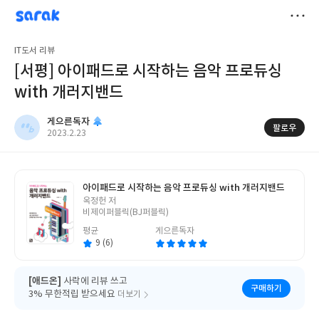
sarak
게으른독자
저
IT도서 리뷰
장
[서평] 아이패드로 시작하는 음악 프로듀싱
with 개러지밴드
게으른독자
팔로우
작
2023.2.23
성
일
아이패드로 시작하는 음악 프로듀싱 with 개러지밴드
글
옥정헌 저
쓴
비제이퍼블릭(BJ퍼블릭)
이
평균
게으른독자
9 (6)
[애드온]
사락에 리뷰 쓰고
구매하기
3% 무한적립 받으세요
더보기