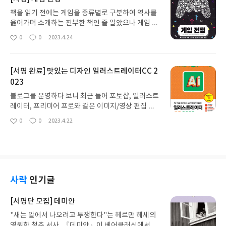
로써 노션을 활용하는 방법을 알려주고 있어요! IT
책의 느낌보다는 자기 계발서의 느낌이 들 정도로 삶
책을 읽기 전에는 게임을 종류별로 구분하여 역사를
에 도움이 되는 이야기들이 수록되어 있답니다 노션
읊어가며 소개하는 진부한 책인 줄 알았으나 게임 시
의 기본적인 사용법은 물론 개인의 삶에 적용해서 효
장의 흐름과 당시 산업 현장에 종사하던 사람들의 솔
0
0
2023.4.24
좋
댓
작
율적인 삶의 커리큘럼을 짜는데 도움을 주는 이색적
직하고 생생한 경험을 토대로 게임 회사의 흥망성쇠
아
글
성
인 느낌의 도서였습니다 * 한빛미디어 <나는 리뷰
를 이야기하고 있었습니다. '게임'이 단순히 아이들
요
일
어다> 활동을 위해서 책을 제공받아 작성된 서평입
의 장난감이 아닌 문화 산업에 일부로서 산업적인 가
[서평 완료] 맛있는 디자인 일러스트레이터CC 2
니다.
치도 다루고 있어서 제가 예상했던 것보다 훨씬 더 깊
023
이감 있는 이야기를 담고 있었어요. 2000년대까지
콘솔 게임의 황금기를 기점으로 발전 역사의 굴곡을
블로그를 운영하다 보니 최근 들어 포토샵, 일러스트
자세히 다루고 있습니다. 꼭 한 편의 다큐멘터리를
레이터, 프리미어 프로와 같은 이미지/영상 편집 툴
보는 듯 생생하게 다가왔어요. 사실 초반에는 현장
에 대한 관심이 생겨서 찾아보던 중에 한빛미디어의
0
0
2023.4.22
종사자들의 인터뷰가 너무 잦게 나오는 듯해서 흐름
좋
댓
작
맛있는 디자인 일러스트레이터 CC 도서를 보게 되었
아
글
성
이 뚝뚝 끊기는 느낌이 있었는데, 오히려 이 점이 정
어요! 저는 이미 맛있는 디자인 책을 2권 정도 가지
요
일
말 게임'전쟁'에 참여한 것처럼 느껴지는 장치로 작
고 있는데요~ 어도비 프로그램 자체가 1년에 한 번씩
용했어요. 게임 산업에 대한 이야기를 중점으로 다루
크게 확~! 바뀌거나 추가되는 기능들도 잦은 편이고,
고 있지만, 산업의 중요성과 잠재력에 대한 인사이트
디자인의 특성상 1년만 지나도 트렌드가 변해버리는
를 엿볼 수 있는 부분이 많아서 게임에 국한되지 않은
경우가 있기 때문에 개정된 도서를 보면 매번 새로움
사락
인기글
여러 산업에 대입해서 상상해 볼 만한 가치가 있을 것
을 느낀답니다. 특히 한층 더 트렌디해진 실습을 따
같습니다. 게임을 좋아하시는 분들, 게임 개발자 분들
라 하는 것도 정말 재밌어요. 이 책의 저자 빨간 고래
[서평단 모집] 데미안
에게 추천합니다. * 한빛미디어 <나는 리뷰어다> 활
는 디자인과 관련한 여러 도서를 집필한 저자에요! 저
동을 위해서 책을 제공받아 작성된 서평입니다.
"새는 알에서 나오려고 투쟁한다"는 헤르만 헤세의
는 아이패드 드로잉 도서를 통해 처음 이 저자분을 접
영원한 청춘 서사, 『데미안』이 베어클래식에서 새