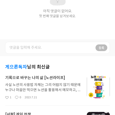
아직 댓글이 없어요.
첫 번째 댓글을 남겨보세요.
등록
게으른독자
님의 최신글
기록으로 바꾸는 나의 삶 [노션라이프]
사실 노션의 사용법 자체는 그리 어렵지 않기 때문에
누구나 마음만 먹으면 노션을 활용해서 메모하고, 정
리할 수 있어요 하지만 노션의 활용폭을 높이고, 노션
1
0
2023.7.21
좋
댓
작
의 생산성을 최대로 끌어올리기 위해서는 본인의 목
아
글
성
표에 알맞게 노션을 구성해야 합니다 ?이 책에서는
요
일
삶의 목표를 설정하고, 목표를 달성하기 위한 과정으
[서평] 게임 전쟁