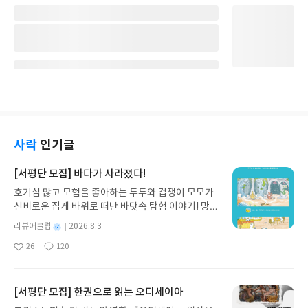
사락
인기글
[서평단 모집] 바다가 사라졌다!
호기심 많고 모험을 좋아하는 두두와 겁쟁이 모모가
신비로운 집게 바위로 떠난 바닷속 탐험 이야기! 망둥
이, 소라게, 낙지 같은 바다 친구들과 신나게 놀던 중
별
리뷰어클럽
2026.8.3
갑자기 거대해진 집게 바위의 비밀을 마주하게 되는
명
작
26
120
데, 과연 바다에 무슨 일이 벌어진 걸까요? 상상력을
좋
댓
작
성
아
글
성
자극하는 환상적인 해양 모험 동화 속으로 풍덩 빠져
일
요
일
보세요!바다가 사라졌다!글쓴이서휘 글출판사풀
빛 예스24 바로가기 닫기모집인원 : 20명신청기간 :
[서평단 모집] 한권으로 읽는 오디세이아
2026.08.03 ~ 2026.08.07발표일자 : 2026.08.13리