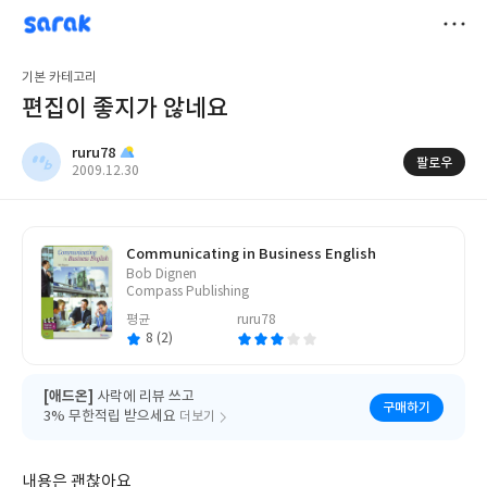
sarak
ruru78
저
기본 카테고리
장
편집이 좋지가 않네요
ruru78
팔로우
작
2009.12.30
성
일
Communicating in Business English
글
Bob Dignen
쓴
Compass Publishing
이
평균
ruru78
8 (2)
[애드온]
사락에 리뷰 쓰고
구매하기
3% 무한적립 받으세요
더보기
내용은 괜찮아요