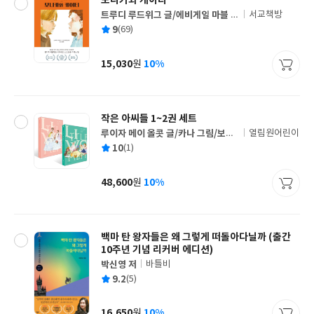
모니카와 케이티
트루디 루드위그 글/에비게일 마블 그
서교책방
글
림/강빈맘 역
평
9
(69)
쓴
출
균
이
판
사
15,030
10%
원
가
격
작은 아씨들 1~2권 세트
루이자 메이 올콧 글/카나 그림/보탬
열림원어린이
글
역
평
10
(1)
쓴
출
균
이
판
사
48,600
10%
원
가
격
백마 탄 왕자들은 왜 그렇게 떠돌아다닐까 (출간
10주년 기념 리커버 에디션)
박신영 저
바틀비
글
평
9.2
(5)
쓴
출
균
이
판
사
16,650
10%
원