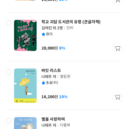
가
격
학교 괴담 도서관의 유령 (큰글자책)
김여진 외 2명
단비
글
평
0
(0)
쓴
출
균
이
판
사
28,000
0%
원
가
격
버킷 리스트
나태주 저
열림원
글
평
9.6
(45)
쓴
출
균
이
판
사
16,200
10%
원
가
격
별을 사랑하여
나태주 저
더블북
글