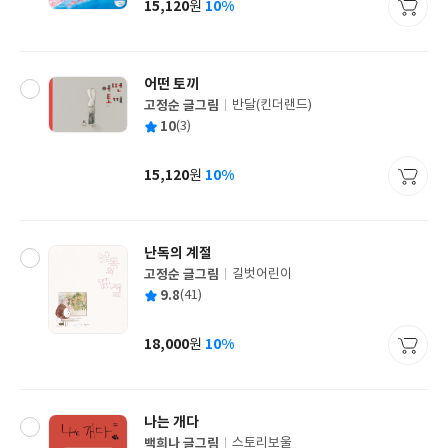
15,120
10%
원
가
격
어떤 토끼
고정순 글그림
반달(킨더랜드)
글
평
10
(3)
쓴
출
균
이
판
사
15,120
10%
원
가
격
난독의 계절
고정순 글그림
길벗어린이
글
평
9.8
(41)
쓴
출
균
이
판
사
18,000
10%
원
가
격
나는 개다
백희나 글그림
스토리보울