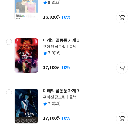
평
8.8
(33)
쓴
출
균
이
판
사
16,020
10%
원
가
격
미래의 골동품 가게 1
구아진 글그림
들녘
글
평
7.9
(16)
쓴
출
균
이
판
사
17,100
10%
원
가
격
미래의 골동품 가게 2
구아진 글그림
들녘
글
평
7.2
(13)
쓴
출
균
이
판
사
17,100
10%
원
가
격