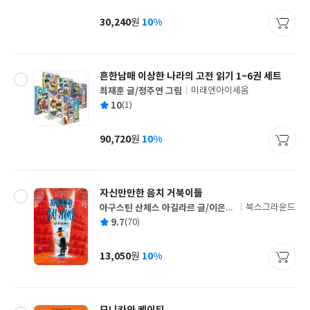
균
이
판
사
30,240
10%
원
가
격
흔한남매 이상한 나라의 고전 읽기 1~6권 세트
최재훈 글/정주연 그림
미래엔아이세움
글
평
10
(1)
쓴
출
균
이
판
사
90,720
10%
원
가
격
자신만만한 음치 거북이들
아구스틴 산체스 아길라르 글/이은경
북스그라운드
글
그림/김정하 역
평
9.7
(70)
쓴
출
균
이
판
사
13,050
10%
원
가
격