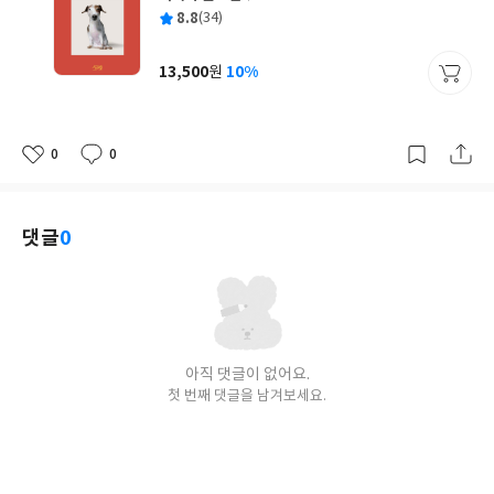
글
평
8.8
(34)
쓴
출
균
이
판
사
13,500
10%
원
가
격
0
0
좋
댓
작
아
글
성
요
일
댓글
0
아직 댓글이 없어요.
첫 번째 댓글을 남겨보세요.