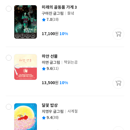
미래의 골동품 가게 3
구아진 글그림
들녘
글
평
7.8
(18)
쓴
출
균
이
판
사
17,100
10%
원
가
격
하얀 선물
이연 글그림
책읽는곰
글
평
9.6
(11)
쓴
출
균
이
판
사
13,500
10%
원
가
격
달꽃 밥상
지영우 글그림
사계절
글
평
9.4
(38)
쓴
출
균
이
판
사