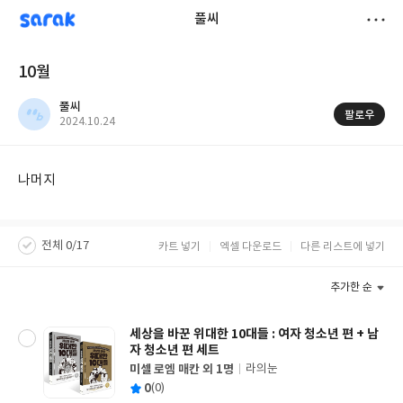
sarak
풀씨
저
10월
장
풀씨
팔로우
작
2024.10.24
성
일
나머지
전체 0/17
카트 넣기
엑셀 다운로드
다른 리스트에 넣기
추가한 순
세상을 바꾼 위대한 10대들 : 여자 청소년 편 + 남
자 청소년 편 세트
미셀 로엠 매칸 외 1명
라의눈
글
평
0
(0)
쓴
출