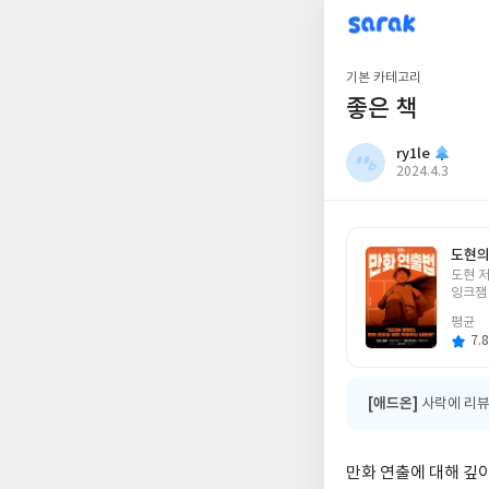
sarak
ry1le
기본 카테고리
좋은 책
ry1le
작
2024.4.3
성
일
도현의
글
도현 
쓴
잉크잼
이
평균
7.8
[애드온]
사락에 리뷰
만화 연출에 대해 깊