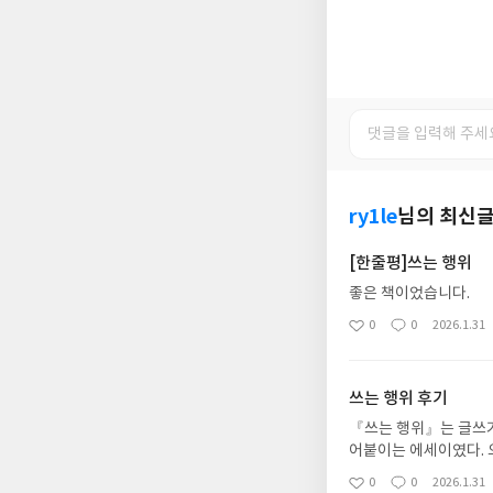
ry1le
님의 최신
[한줄평]쓰는 행위
좋은 책이었습니다.
0
0
2026.1.31
좋
댓
작
아
글
성
요
일
쓰는 행위 후기
『쓰는 행위』는 글쓰기
어붙이는 에세이였다. 
도에 가깝게 느껴진다.
0
0
2026.1.31
좋
댓
작