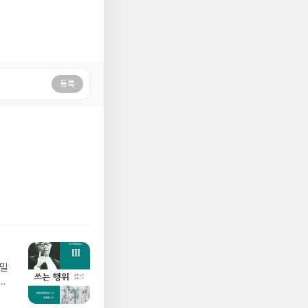
등록
 밀
태
어