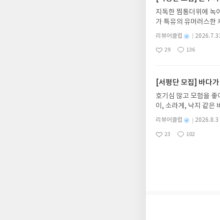
갑니다!! ※ 신청 전, 
지독한 찜통더위에 녹아
'사락'으로 개편되어 
가 특유의 유머러스한 
닌 회원정보상의 주소/
위가 싹 가시는 통쾌한
제외되거나 배송에서 누락
별
리뷰어클럽
2026.7.3
냉면 물결 속에서 짜릿
명
작
작성해주셔야 합니다. (
29
136
션)글쓴이윤식이 저출판사소
좋
댓
작
성
리뷰 작성 시 이후 선
아
글
성
2026.08.06리뷰 작
일
를 권장합니다.
요
일
이트 해주세요! (선정 
첨확률이 올라갑니다!! ※
[서평단 모집] 바다가
락'으로 개편되어 별도
호기심 많고 모험을 좋
소/연락처 (클릭 시 수
이, 소라게, 낙지 같
습니다(재발송 불가). 
데, 과연 바다에 무슨
성)- 기간내 미작성, 
별
리뷰어클럽
2026.8.3
보세요!바다가 사라졌다
명
작
개인의 감상이 포함된 
23
102
6.08.03 ~ 2026.
좋
댓
작
성
아
글
성
데이트 : 신청 전 상품
일
요
일
기대평 댓글을 작성해주
해주세요!- '사락' 개
개설하지 않으셔도 됩니
처 (클릭 시 수정 가
될 수 있습니다(재발송 
스트가 아닌 '리뷰'로 
서 제외될 수 있습니다