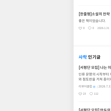
야 하는지를 집요하게 
아
글
성
러내고 상처 입는 일이
요
일
[한줄평]소설의 전략
좋은 책이었습니다.
0
0
2026.1.31
좋
댓
작
아
글
성
요
일
사락
인기글
[서평단 모집] 나는
인류 문명의 시작부터 
와 점토판을 거쳐 종이
는 그림책입니다. 때로
별
리뷰어클럽
2026.7.3
상에 어떻게 녹아들어 
명
작
23
112
하게 합니다.나는 이
좋
댓
작
성
아
글
성
집인원 : 10명신청기간 : 
일
요
일
2주 이내 ▶ 주소/연락
불가)▶ 서평단 신청 
[서평단 모집] 만두의