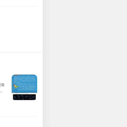
 드
벽화
가
 일
발견
기모
 받고
수정
올라