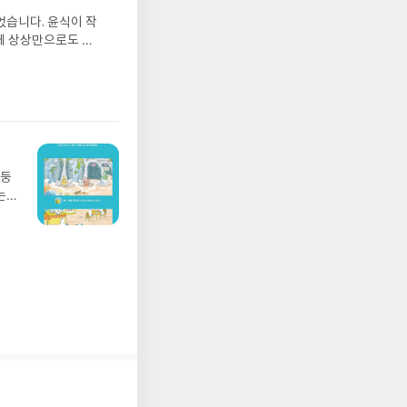
그는
었습니다. 윤식이 작
 아
게 상상만으로도 더
에서
 풍덩 빠진 차가운
뷰를
 날 (찜통더위 에디
관한
.08.04발표일자 :
리뷰
 주소/연락처를 업데
리뷰를 올려주시면 당
존 YES블로그는 '사
아닌 회원정보상의 주
망둥
송에서 누락될 수 있
는
 아닌 '리뷰'로 작
져
다.- 리뷰어클럽은
02
 업
 :
 확인
도로
연락
누락
(포
정에