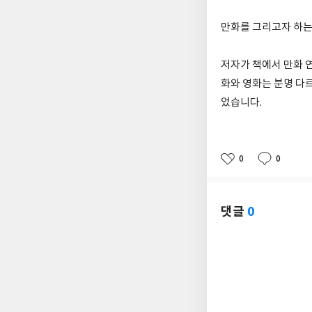
만화를 그리고자 하는
저자가 책에서 만화 
화와 영화는 분명 다
었습니다.
0
0
좋
댓
작
아
글
성
요
일
댓글
0