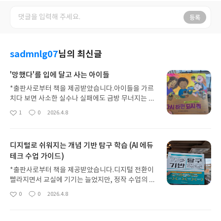
등록
sadmnlg07
님의 최신글
'망했다'를 입에 달고 사는 아이들
*출판사로부터 책을 제공받았습니다.아이들을 가르
치다 보면 사소한 실수나 실패에도 금방 무너지는 모
습을 자주 본다. 종이접기가 뜻대로 안 된다고 울음을
1
0
2026.4.8
좋
댓
작
터뜨리거나, 본인 잘못이 아닌 일에도 자책하며 포기
아
글
성
를 선언하는 아이들이 늘어가는 추세다. 이 책은 그런
요
일
아이들에게 결과가 나쁜 것이 꼭 네 무능함 때문은 아
디지털로 쉬워지는 개념 기반 탐구 학습 (AI 에듀
니라는 위로와 함께, 다시 시작할 수 있는 힘인 '회복
테크 수업 가이드)
탄력성'을 이야기한다.내용은 반 친구들과 함께 심은
씨앗 중 유독 주인공의 화분에서만 싹이 나지 않는 상
*출판사로부터 책을 제공받았습니다.디지털 전환이
황을 중심으로 흘러간다. 공들여 노력했음에도 불구
빨라지면서 교실에 기기는 늘었지만, 정작 수업의 깊
하고 이유 없는 실패를 마주했을 때, 아이가 느끼는
이를 고민하는 교사들은 더 많아졌다. 이 책은 그런
0
0
2026.4.8
좌절감과 주변의 시선을 사실적으로 묘사한다. 여기
좋
댓
작
고민을 가진 교사들에게 기술 이전에 수업의 틀을 어
아
글
성
서 중요한 점은 어른이 나서서 문제를 해결해 주는 것
떻게 짤 것인지 먼저 생각하게 한다. '개념 기반 탐
요
일
이 아니라, 아이 스스로 감정을 추스르고 '다시 하면
구'라는 다소 막막한 이론을 디지털 도구와 연결해 실