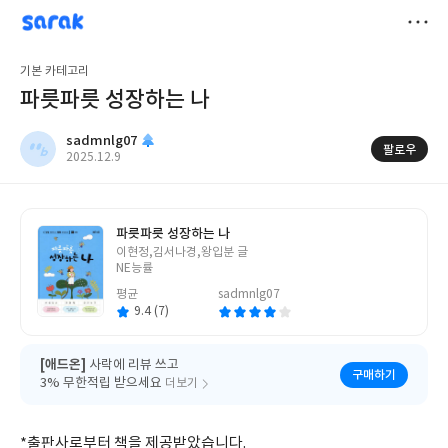
sarak
sadmnlg07
저
기본 카테고리
장
파릇파릇 성장하는 나
sadmnlg07
팔로우
작
2025.12.9
성
일
파릇파릇 성장하는 나
글
이현정,김서나경,왕입분 글
쓴
NE능률
이
평균
sadmnlg07
9.4 (7)
[애드온]
사락에 리뷰 쓰고
구매하기
3% 무한적립 받으세요
더보기
*출판사로부터 책을 제공받았습니다.