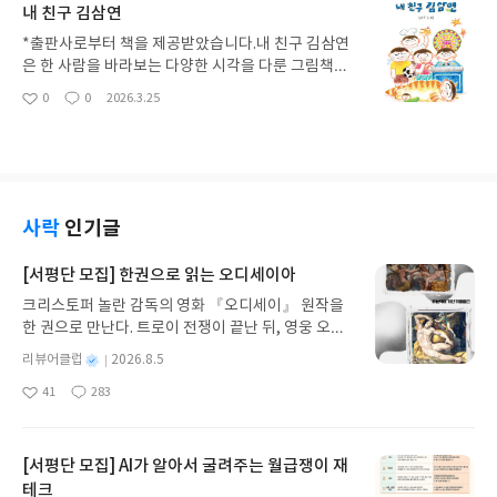
되지'라고 말할 수 있을 때까지 기다려 주는 태도를
내 친구 김삼연
제 수업에서 돌아가도록 구체화한 점이 눈에 띈다.내
강조한다는 것이다.블록 쌓기나 숙제처럼 일상적인
용은 2022 개정 교육과정의 방향에 맞춰 단원을 설
*출판사로부터 책을 제공받았습니다.내 친구 김삼연
일로 짜증을 내는 아이들에게도 적절한 처방전이 된
계하고, 그 과정에 AI를 어떻게 배치할지에 집중한다.
은 한 사람을 바라보는 다양한 시각을 다룬 그림책이
다. 실패를 '끝'이 아닌 하나의 '경험'으로 받아들이게
단순히 GPT나 캔바의 기능을 나열하는 것이 아니라,
다. 책 속 주인공 김삼연은 보는 사람에 따라 용기 있
0
0
2026.3.25
하는 구체적인 조언들이 담겨 있어 좋다. 아이들이 실
좋
댓
작
학생이 스스로 질문을 던지고 사고를 확장하는 과정
는 아이로도 겁쟁이로도 묘사된다. 이웃에게는 다정
아
글
성
패할 기회를 박탈당하며 자라기보다, 적당한 좌절을
에서 에듀테크를 파트너로 활용하는 방법을 다룬다.
하지만 동생에게는 욕심쟁이인 식이다. 이는 단편적
요
일
겪으며 단단해지기를 바라는 어른들에게 실질적인
교사 입장에서는 막막했던 탐구 수업의 과정을 단계
인 모습으로 타인을 판단하기보다 여러 면을 바라봐
도움을 주는 안내서다.
별로 시각화해 볼 수 있다는 점이 실용적이다.수업 준
야 함을 보여준다.크레파스로 그려진 삽화는 여러 색
비의 부담이나 기기 활용 능력에 따른 차이는 여전한
감으로 인물의 다면성을 시각적으로 전달한다. 주변
숙제이지만, 이 책은 적어도 도구에 매몰되지 않고 수
사람들의 표정을 살펴보는 것도 책의 특징이다.초등
사락
인기글
업의 중심을 잡는 법을 알려준다. 새로운 기술이 쏟아
학교 일학년과 이학년 학생들의 인성교육 시간에 활
지는 상황에서 수업의 본질과 효율을 동시에 챙기고
용하기 적합한 내용을 담고 있다. 학기 초에 새로운
[서평단 모집] 한권으로 읽는 오디세이아
싶은 교사라면 참고해 볼 만한 가이드다.
친구를 만나며 생기는 편견을 줄이고 타인을 관찰하
크리스토퍼 놀란 감독의 영화 『오디세이』 원작을
는 태도를 기르는 데 도움을 준다. 아이들이 스스로
한 권으로 만난다. 트로이 전쟁이 끝난 뒤, 영웅 오디
질문을 던지고 친구의 다양한 면을 탐구하는 수업과
세우스는 고향 이타케로 돌아가기 위해 키클롭스, 마
연계할 수 있다.타인의 평가에 흔들리지 않고 자신의
별
리뷰어클럽
2026.8.5
녀 키르케, 세이렌의 노래, 포세이돈의 분노를 헤쳐
모습을 있는 그대로 수용하는 과정도 함께 다룰 수 있
명
작
41
283
나간다. 그리스 철학 전공자인 옮긴이가 호메로스의
다. 정해진 정답을 찾기보다 인물에 대한 여러 가능성
좋
댓
작
성
아
글
성
방대한 24권 서사를 현대적이고 자연스러운 한국어
을 열어두고 생각을 나누는 자료로 유용하다.
일
요
일
로 풀어내, 고전이 낯선 독자도 이야기의 흐름을 놓치
지 않고 끝까지 읽을 수 있다. 3천 년을 이어 온 귀향
[서평단 모집] AI가 알아서 굴려주는 월급쟁이 재
과 모험의 대서사시가 가장 읽기 편한 번역으로 새롭
테크