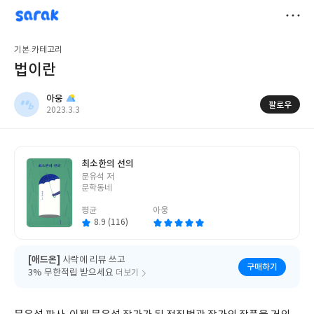
sarak
아웅
저
기본 카테고리
장
법이란
아웅
팔로우
작
2023.3.3
성
일
최소한의 선의
글
문유석 저
쓴
문학동네
이
평균
아웅
8.9 (116)
[애드온]
사락에 리뷰 쓰고
구매하기
3% 무한적립 받으세요
더보기