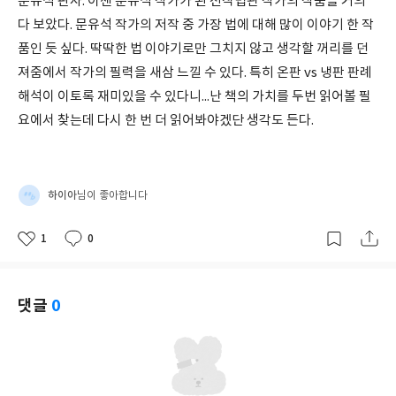
문유석 판사. 이젠 문유석 작가가 된 전직법관 작가의 작품을 거의
다 보았다. 문유석 작가의 저작 중 가장 법에 대해 많이 이야기 한 작
품인 듯 싶다. 딱딱한 법 이야기로만 그치지 않고 생각할 꺼리를 던
져줌에서 작가의 필력을 새삼 느낄 수 있다. 특히 온판 vs 냉판 판례
해석이 이토록 재미있을 수 있다니...난 책의 가치를 두번 읽어볼 필
요에서 찾는데 다시 한 번 더 읽어봐야겠단 생각도 든다.
하이아
님이 좋아합니다
1
0
좋
댓
작
아
글
성
요
일
댓글
0