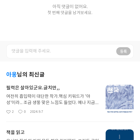
아직 댓글이 없어요.
첫 번째 댓글을 남겨보세요.
등록
아웅
님의 최신글
필력은 살아있군요.글치만,,
여전히 흡입력이 대단한 작가.핵심 키워드가 '야
성'이라... 조금 생뚱 맞은 느낌도 들었다. 예나 지금이
나 번뜩이는 때로는 걸걸한 톡쏘는 그 특유의 내뱉음
2
0
2024.9.7
좋
댓
작
에 매력이 넘친다. 이야기가 진행되면서 현실과 가상
아
글
성
세계를 너무 오갔다는 느낌. 그 속에서 조금은 길을
요
일
잃은 것은 아닌지 하는 작은 아쉬움도 남는다. 하지만
책을 읽고
내겐 이 작가의 이름만으로도 바로 구입해 읽어내고