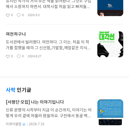
야 마는 매력있는 작가임에는 틀림 없다.^^
유시민 작가의 거의 모든 책을 읽어왔다. 그것도 구입
해서 소장까지 하면서. 대학시절 처음 읽고 빠져들었
던 '거꾸로 읽는 세계사'부터 해서 가장 최근의 이 작
0
0
2024.9.3
좋
댓
작
품까지를. 대한민국에서 자신이 하고자 하는 표현을
아
글
성
말과 글을 통해 가장 잘 하는 사람이라고 내겐 느껴진
요
일
다. 혹자들에게는 아니겠지만 말이다. 잘 읽었다. 윤
여전하구나
에 대해선 입에 담기조차 싫어할 정도로 그를 나 역시
싫어하니 말이다. 그런데 다 읽고 난 후의 이 피로감
도서관에서 빌려봤다. 여전하다. 그 이는. 처음 이 작
은 무엇인지. 설마 작가에 대한 것은 아닐테고...
가를 접했을 때의 그 신선함,기발함,깨알같은 지식전
달. 거기에 매료되어 모든 책을 구입해서 도장깨기식
0
0
2024.8.27
좋
댓
작
으로 읽어가다가 어느 시점에서부터인가 "예전 그 얘
아
글
성
기 또 나오네..."가 반복되기 시작한다.수십년 동안 자
요
일
기가 만들어 놓은 족보를 울궈먹는 대학의 노교수처
럼 작가는 항상 재탕에 삼탕이다. 이쯤되면 곰탕이 저
리가라다. 그러면 안 보면 되는데 공공도서관 예약까
지 걸어가며 읽어간 이유는 그 끝이 어디까지인가가
사락
인기글
궁금해서였다. 다 읽고나서 든 생각은 앞으로 이 작가
책 안 사기로 결심한 것은 정말 잘 한 일이구나 라는
[서평단 모집] 나는 이야기입니다
것.어쩔 수 없이 별점은 입력한다.
인류 문명의 시작부터 지금 이 순간까지, 이야기는 어
떻게 우리 곁에 머물러 왔을까요. 구전에서 동굴 벽화
와 점토판을 거쳐 종이와 책으로, 그리고 오늘날 수천
별
리뷰어클럽
2026.7.31
권의 인쇄본으로 이어지는 이야기의 여정을 따라가