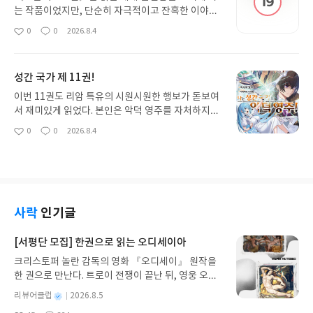
무엇보다 생각하게 만든 것은 ‘가난한 사람은 왜 가난
는 작품이었지만, 단순히 자극적이고 잔혹한 이야기
한가’라는 질문이었다. 사회는 가난을 개인의 게으름
로만 치부하기에는 생각할 거리가 많았다. 특히 인간
0
0
2026.8.4
좋
댓
작
이나 잘못으로 설명하기 쉽지만, 올리버의 삶을 보면
의 욕망이 어디까지 타락할 수 있는지를 극단적으로
아
글
성
애초에 선택할 기회조차 주어지지 않은 사람에게 책
밀어붙인다는 점에서, 읽고 난 뒤에도 쉽게 머릿속에
요
일
임을 묻는 것이 과연 정당한지 의문이 든다. 태어나자
서 지워지지 않았다.가장 인상 깊었던 부분은 종교와
성간 국가 제 11권!
마자 가난과 굶주림 속에 놓인 아이에게 도덕을 요구
도덕에 대한 작가의 태도였다. 신의 이름으로 선과 악
하면서, 정작 그 아이가 살아갈 최소한의 환경은 제공
을 구분하고 인간의 행동을 규율하는 질서가 존재하
이번 11권도 리암 특유의 시원시원한 행보가 돋보여
하지 않는 사회는 얼마나 도덕적인가 하는 생각이 들
지만, 작품 속 인물들은 오히려 그 질서를 비웃듯 욕
서 재미있게 읽었다. 본인은 악덕 영주를 자처하지만
었다.종교적인 측면에서도 흥미로웠다. 작품에는 선
망을 좇는다. 그렇다면 인간의 도덕은 정말 신이나 절
주변에서는 자꾸 좋은 사람으로 오해하는 상황이 여
0
0
2026.8.4
과 악, 죄와 구원이라는 구도가 분명하게 나타나지
좋
댓
작
대적인 진리에 의해 정해지는 것인지, 아니면 사회가
전히 웃기다. 전투와 정치적인 전개도 적당히 섞여 있
아
글
성
만, 단순히 ‘착한 사람은 구원받고 악한 사람은 벌을
유지되기 위해 만들어낸 약속에 불과한 것인지 생각
어 지루할 틈이 없었고, 앞으로 리암이 또 어떤 사고
요
일
받는다’고만 보기에는 현실의 모습이 훨씬 복잡하다.
하게 된다. 특히 종교적 권위를 내세우면서도 스스로
를 칠지 기대된다.
기독교적 자비와 사랑을 말하면서도 가난한 사람을
는 가장 비도덕적인 행동을 저지르는 모습은 인간이
외면하는 사회의 모습은 오히려 종교가 가르치는 사
자신의 욕망을 정당화하기 위해 신앙과 도덕마저 이
랑이 제도와 현실 속에서 얼마나 쉽게 왜곡될 수 있는
용할 수 있다는 점을 보여주는 것 같았다.물론 작품
사락
인기글
지를 보여주는 것 같았다. 진정한 자비란 단순히 불쌍
속 행위들을 결코 옹호할 수는 없다. 오히려 그래서
히 여기는 것이 아니라, 타인의 고통을 자신의 문제처
더 불편하다. 하지만 그 불편함 자체가 이 책이 던지
[서평단 모집] 한권으로 읽는 오디세이아
럼 받아들이고 행동하는 것이 아닐까 싶었다.또 한편
는 질문이라고 느꼈다. 인간에게 본래 선한 본성이 있
으로는 올리버의 순수함이 끝까지 유지된다는 점이
크리스토퍼 놀란 감독의 영화 『오디세이』 원작을
는 것인지, 혹은 법과 종교, 사회적 규범이 없다면 누
조금은 비현실적으로 느껴지면서도, 그래서 더욱 의
한 권으로 만난다. 트로이 전쟁이 끝난 뒤, 영웅 오디
구나 욕망의 방향으로 무너질 수 있는 것인지 고민하
미가 있다고 생각했다. 세상이 사람을 타락시키는 힘
세우스는 고향 이타케로 돌아가기 위해 키클롭스, 마
게 만든다. 읽기 쉬운 작품은 아니었지만, 인간의 자
별
리뷰어클럽
2026.8.5
을 가지고 있더라도 인간에게 선을 선택할 가능성까
녀 키르케, 세이렌의 노래, 포세이돈의 분노를 헤쳐
유와 욕망, 도덕과 신앙의 의미를 극단적인 방식으로
명
작