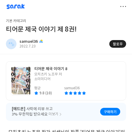
sarak
samuel36
저
기본 카테고리
장
티어문 제국 이야기 제 8권!
samuel36
팔로우
작
2022.7.23
성
일
티어문 제국 이야기 8
글
모치츠키 노조무 저
쓴
소미미디어
이
평균
samuel36
9.8 (10)
[애드온]
사락에 리뷰 쓰고
구매하기
3% 무한적립 받으세요
더보기