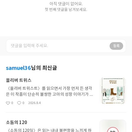
아직 댓글이 없어요.
첫 번째 댓글을 남겨보세요.
등록
samuel36
님의 최신글
올리버 트위스
《올리버 트위스트》를 읽으면서 가장 먼저 든 생각
은 이 작품이 단순히 불쌍한 고아의 성장 이야기가 아
니라는 것이었다. 올리버가 겪는 굶주림과 가난, 범죄
0
0
2026.8.4
좋
댓
작
의 세계는 개인의 불행이라기보다 당시 사회가 약한
아
글
성
사람들을 어떻게 대했는지를 보여주는 장치처럼 느
요
일
껴졌다. 특히 가난한 사람을 구제한다는 명분 아래 오
소돔의 120
히려 인간다운 삶을 빼앗는 구빈원과, 범죄에 내몰린
아이들을 이용하는 어른들의 모습이 인상적이었다.
《소돔의 120일》은 읽는 내내 불편함을 느끼게 하