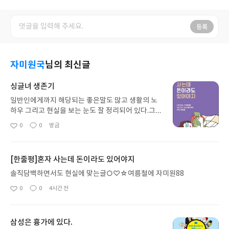
등록
자미원국
님의 최신글
싱글녀 생존기
일반인에게까지 해당되는 좋은말도 많고 생활의 노
하우 그리고 현실을 보는 눈도 잘 정리되어 있다.그보
다 가구배치 예를들자면 TV는 거실 동쪽에 해바라기
0
0
방금
좋
댓
작
그림은 서쪽에 냉장고는금고를 상징하니 포스트잇이
아
글
성
나 자석을 붙이면 돈이 셉니다.사람도 내가 가진 돈이
요
일
나 재능이 필요해서 만나는지 나를 진심으로 위해주
[한줄평]혼자 사는데 돈이라도 있어야지
는 사람인지이분법으로 볼줄 알아야한다 생각합니
다.♡♡선진국은 어쩔수 없다해도 한국은 아직도 쥐
솔직담백하면서도 현실에 맞는글○♡☆여름철에 자미원88
어짜 만들어놓은 돈과 부동산이 나의노후를 지켜주
0
0
4시간 전
좋
댓
작
는 자산이다.인생문제의 95%는 돈으로 해결된다.싱
아
글
성
글녀보다 서럽다는 에피소드보단 절세와 재테크에
요
일
관한 조언이나 경험담이 많다.○○실전에서 경험하
삼성은 흉가에 있다.
고 주변지인들의 경험담과 국가시책등을 토대로 싱