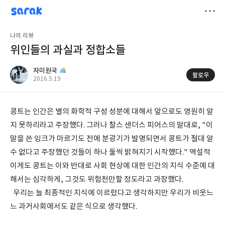
sarak
자미원국
저
나의 리뷰
장
위인들의 과실과 정합소들
자미원국
팔로우
공
2016.5.19
개
작
여
성
부
일
콩트는 인간은 별의 화학적 구성 성분에 대해서 앞으로도 영원히 알
지 못하리라고 주장했다. 그러나 찰스 샌더스 피어스의 말대로, "이
말을 쓴 잉크가 마르기도 전에 분광기가 발명되면서 콩트가 절대 알
수 없다고 주장했던 것들이 하나 둘씩 밝혀지기 시작했다." 역설적
이게도 콩트는 이와 반대로 사회 현상에 대한 인간의 지식 수준에 대
해서는 심각하게, 그것도 위험천만할 정도라고 과장했다.
우리는 늘 최종적인 지식에 이르렀다고 생각하지만 우리가 비웃느
느 과거사회에서도 같은 식으로 생각했다.