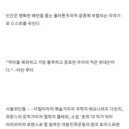
인간은 명확한 패턴을 좇는 플라톤주의적 갈증에 부합되는 이야기
로 스스로를 속인다.
"악마를 제외하고 가장 흉측하고 광포한 우리의 적은 유대인이
다."--마틴 루터
서출위인들 -- - 이탈이라의 예술가이자 과학자 레오나르도 다빈치,
프랑스의 문학가이자 철학자 볼테르, 소설 '춘희'의 작가 뒤마
아라비아의 로렌스로 잘 알려진 아랍민족운동의 원조 토마스로렌