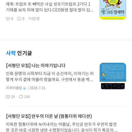
글녀들에게조언하는 돈사용 지침서다.건강에 대한
제목: 트럼프 또 빼먹은 사실 성조기트럼프 2기다 1
대비책이 지면의 상당부분을 차지한다.그만큼 건강
기때를 보자 뒤에 말이 있다.CEO방엔 절대 말이 있
이 인생에서 가장 중요한 부분이다.정신적 고독과 정
어서는 안된다.책상은 4각형에 모서리가 뾰족한게
0
0
7시간 전
서적 만족에 대한 조언까지 좋았다.☆☆여름철에 자
좋
댓
작
좋고 밤색과 검정색이 좋다.뒤에 창이 있으면 의자와
아
글
성
미원88
의 거리가 90-95cm 간격을 두어야 기순환에 좋다.
요
일
그게 안될땐 블라인드를 쳐야한다.난 트럼프대통령
에게 아무감정 없지만 TV에서 보니 벌거벗은 임금님
같아서 하는 얘기다.♡♡한국에서 관상과 풍수하면
생각나는 대표적인 기업이 삼성이다.얼마전까지 시
사락
인기글
끄러웠는데 그건 조선시대 돈을 찍어내던 주전소 자
리인 태평로에서수구막이가 없는 서초동으로 본관을
[서평단 모집] 나는 이야기입니다
이전했기 때문이다.☆☆삼성이 왜 초일류기업이 되
인류 문명의 시작부터 지금 이 순간까지, 이야기는 어
었을까 이병철회장이 경영을 잘해서? 이건희회장이
떻게 우리 곁에 머물러 왔을까요. 구전에서 동굴 벽화
마누라빼고다바꾸라고해서? 그게 아니고 이병철회
와 점토판을 거쳐 종이와 책으로, 그리고 오늘날 수천
장의 아버지가 평생을 터잡으러 다닌 사람이었기 때
별
리뷰어클럽
2026.7.31
권의 인쇄본으로 이어지는 이야기의 여정을 따라가
문이다.○○삼성본관을 보자 검다 검으면 주인의 기
명
작
23
116
는 그림책입니다. 때로는 즐거움을, 때로는 위로를,
운이 정체된다.또 울퉁불퉁하다.바람은 없어도 안되
좋
댓
작
성
아
글
성
때로는 두려움의 대상이 되기도 했던 이야기가 우리
고 항상 불어도 안되고 너무 강해도 안되지만 불규칙
일
요
일
일상에 어떻게 녹아들어 있는지 되짚어보며 이야기
해서도 안된다.건물이 울퉁불퉁하면 바람소리도 울
가 지닌 본질적 가치와 이야기를 누리는 기쁨을 다시
[서평단 모집] 만두의 더운 날 (찜통더위 에디션)
퉁불퉁하다.선대부터 내려오는것들 예를들면 유리천
발견하게 합니다.나는 이야기입니다글쓴이댄 야카리
장 같은건 끊어야하지만 풍수 같은건 받아들여야한
지독한 찜통더위에 녹아내리는 여름날, 주인공 만두가 우연히 발견
노 글/유수현 역출판사소원나무 예스24 바로가기 닫
다.풍수와 인연이 깊은 한국기업이 현대와SK고 인연
한 곳은 바로 시원한 냉면 수영장이었습니다. 윤식이 작가 특유의 유