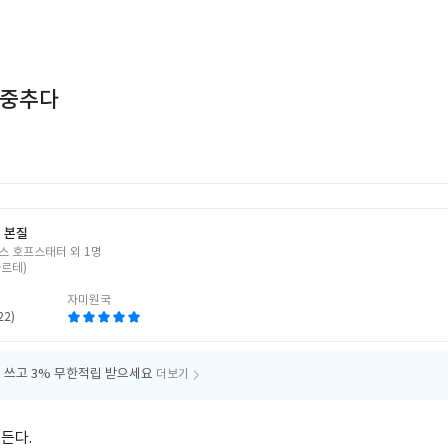
 중추다
 본질
스 호프스태터 외 1명
아르테)
자미원국
22)
 쓰고
3% 무한적립 받으세요
더보기
든다.