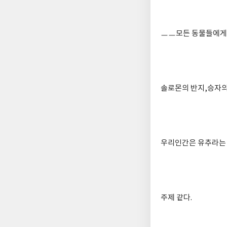
ㅡㅡ모든 동물들에게
솔로몬의 반지,승자의
우리인간은 유추라는
주제 같다.