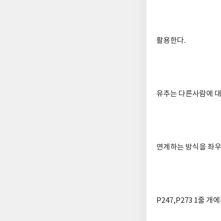
활용한다.
유추는 다른사람에 대
연계하는 방식을 좌우
P247,P273 1줄 