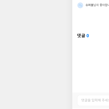
슈퍼불
님이 좋아합
댓글
0