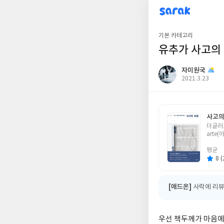
sarak
자미원국
기본 카테고리
유추가 사고의
자미원국
작
2021.3.23
성
일
사고의
글
더글러
쓴
arte(
이
평균
8 (
[애드온]
사락에 리뷰
우선 책두께가 마음에