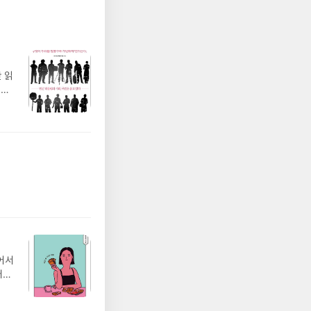
 읽
 없
 적
님들
게압
히
복지
있어서
거리
무
는