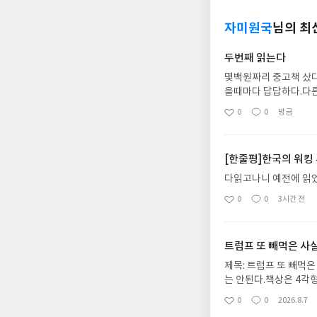
자미원국
님의 최
두번째 읽는다
몇백원짜리 중고책 샀다
을때마다 답답하다.다
애는것도 한 방법입니
0
0
방금
좋
댓
작
어놓는 적극성을 보이
아
글
성
이 촌지를 강제로징수
요
일
력넣습니다 거부하면 
[한줄평]한국의 워킹
조사했는데 대안제시나 
지출이 낮은 나라일수
다읽고나니 예전에 읽
0
0
3시간 전
좋
댓
작
아
글
성
요
일
트럼프 또 빼먹은 사
제목: 트럼프 또 빼먹은
는 안된다.책상은 4각
가 90-95cm 간격
0
0
2026.8.7
좋
댓
작
감정 없지만 TV에서 
아
글
성