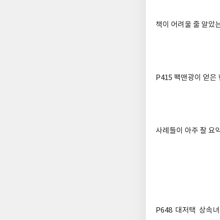
책이 어려울 줄 알았
P415 팩맨광이 얻
사례들이 아주 잘 요
P648 대저택 상속