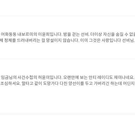
 어화둥둥 내보르미의 이윤희입니다. 밤을 걷는 선비. 더이상 자신을 숨길 수 없
 제 정체를 드러내버리는 걸 망설이지 않습니다. 이미 그것은 사랑입니다 선비님.
인데 잼나요
 임금님의 사건수첩의 허윤미입니다. 오랜만에 보는 안티 레이디도 재미나네요.
님 조심하셔요. 말타고 같이 도망가다 다친 양선이를 두고 가버리긴 하는데 어딘
선이는 원망조차 안하네요. ㅎㅎ