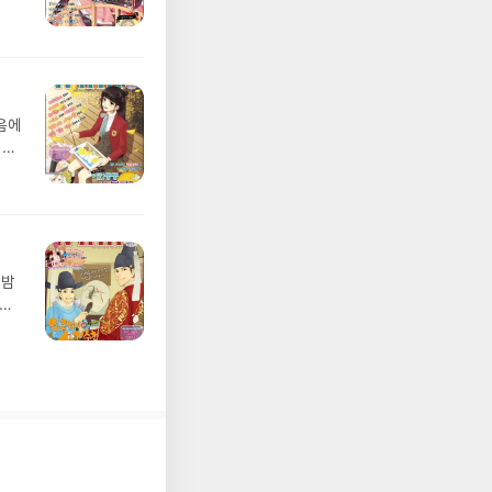
음에
 ㅎ
 밤
지도