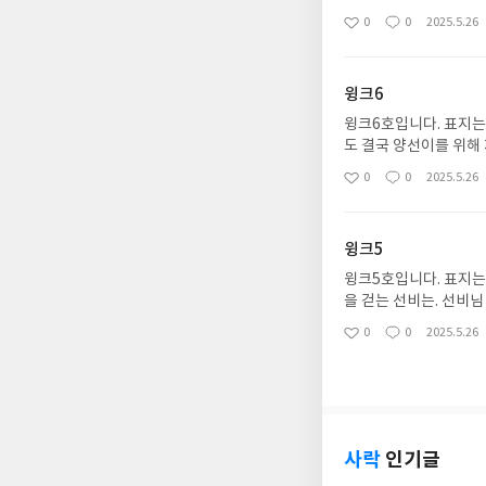
어떻게 될런지요.
0
0
2025.5.26
좋
댓
작
아
글
성
요
일
윙크6
윙크6호입니다. 표지는
도 결국 양선이를 위해
ㅎ십년도 더 지난 작품
0
0
2025.5.26
좋
댓
작
아
글
성
요
일
윙크5
윙크5호입니다. 표지는
을 걷는 선비는. 선비
모를 곳에 떨어져도 양
0
0
2025.5.26
좋
댓
작
아
글
성
요
일
사락
인기글