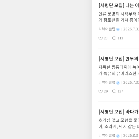
[서평단 모집] 나는
인류 문명의 시작부터 
와 점토판을 거쳐 종이
는 그림책입니다. 때로
별
리뷰어클럽
2026.7.3
상에 어떻게 녹아들어 
명
작
23
113
하게 합니다.나는 이
좋
댓
작
성
아
글
성
집인원 : 10명신청기간 : 
일
요
일
2주 이내 ▶ 주소/연락
불가)▶ 서평단 신청 
[서평단 모집] 만두의
갑니다!! ※ 신청 전, 
지독한 찜통더위에 녹아
'사락'으로 개편되어 
가 특유의 유머러스한 
닌 회원정보상의 주소/
위가 싹 가시는 통쾌한
제외되거나 배송에서 누락
별
리뷰어클럽
2026.7.3
냉면 물결 속에서 짜릿
명
작
작성해주셔야 합니다. (
29
137
션)글쓴이윤식이 저출판사소
좋
댓
작
성
리뷰 작성 시 이후 선
아
글
성
2026.08.06리뷰 작
일
를 권장합니다.
요
일
이트 해주세요! (선정 
첨확률이 올라갑니다!! ※
[서평단 모집] 바다가
락'으로 개편되어 별도
호기심 많고 모험을 좋
소/연락처 (클릭 시 수
이, 소라게, 낙지 같
습니다(재발송 불가). 
데, 과연 바다에 무슨
성)- 기간내 미작성, 
별
리뷰어클럽
2026.8.3