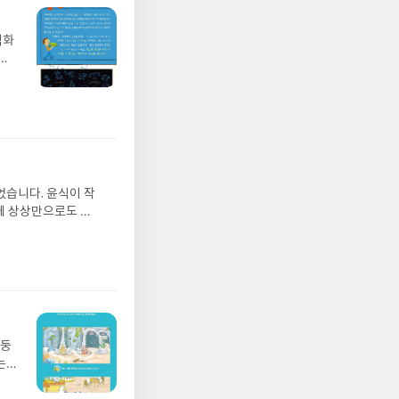
벽화
가
 일
발견
기모
 받고
수정
올라
그는
었습니다. 윤식이 작
 아
게 상상만으로도 더
에서
 풍덩 빠진 차가운
뷰를
 날 (찜통더위 에디
관한
.08.04발표일자 :
리뷰
 주소/연락처를 업데
리뷰를 올려주시면 당
존 YES블로그는 '사
아닌 회원정보상의 주
망둥
송에서 누락될 수 있
는
 아닌 '리뷰'로 작
져
다.- 리뷰어클럽은