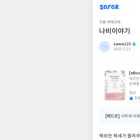
sarak
sawa123
기본 카테고리
나비이야기
sawa123
작
2025.5.22
성
일
[eBo
글
헤르만
쓴
문예출
이
평균
9.5
[애드온]
사락에 리뷰
헤르만 헤세가 들려주