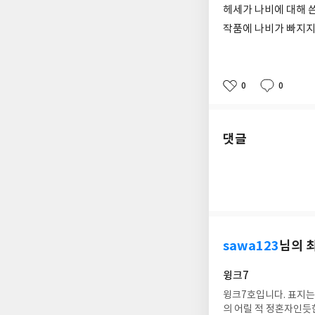
헤세가 나비에 대해 
작품에 나비가 빠지지
0
0
좋
댓
작
아
글
성
요
일
댓글
sawa123
님의 
윙크7
윙크7호입니다. 표지는
의 어릴 적 정혼자인듯한