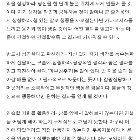
익을 상상하라
.
당신을 한 단계 높은 위치에 서게 만들어 줄 것
이다
.
자기 생각을 타인과 공유하는 것이 얼마나 큰 즐거움인
지 상상하라
.
힘 있는 말로 청중을 사로잡는다면 카타르시스를
느끼고 용기와 힘이 생길 것이다
.
어떤 결과를 얻고자 하는 마
음이 간절하면 간절할수록 그 결과에 가까워질 수 있다
.
반드시 성공한다고 확신하라
-
자신 있게 자기 생각을 능수능란
하게 전달하는 모습에 집중하라
.
긍정적인 생각과 좋은 결과를
믿고 직진해야 한다
. ‘
파부침주
’
라는 말이 있다
.
밥 지을 솥과 돌
아갈 배를 없애고 필사적으로 싸운다는 뜻이다
.
갈팡질팡하고
머뭇거리는 소극적이고 부정적인 행동은 금물이다
.
불굴의 정
신으로 행동해야만 원하는 결과를 얻게 될 것이다
.
연습할 기회를 활용하라
-
남들 앞에서 말해보지 않는다면 연설
을 어떻게 해야 하는지 구체적으로 깨닫지 못한다
.
아무리 머
리에 담았더라도 직접 행동하지 않는다면 무용지물이다
.
배운
것을 연습하고 실행해봐야 실력은 향상된다
.
어떤 모임이든 참