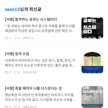
sean16
님의 최신글
[서평] 합격하는 공부는 시스템이다
* 본 리뷰는 네이버 책과 콩나무 카페를 통해 도서를
제공받아 작성한 글입니다.공부법에 관한 책은 시중
에 널려 있다. 하지만 실제로 실전에 적합한 공부법은
1
0
2026.1.1
좋
댓
작
드물다. 저자는 직접 많은 자격증 시험을 보며 체득한
아
글
성
살아있는 공부법을 전달한다. 우리는 태어나서 학교
요
일
에 가고 취업하기까지 더 나아가 취미생활로도 시험
[서평] 정의 수업
을 봐야 하는 시험 공화국에 살고 있다. 공부라면 머
리가 아파져 오지만 사회생활을 하기 위해 공부는 필
서양에서 미덕이라고 하는 것은 용기, 절제, 정의, 지
연적으로 따라온다. 공부를 피할 것인가? 아니면 공
혜라는 4가지 요소로 이루어져 있다. 좋은 삶을 위해
부에 맞설 것인가? 여기 저자의 말에 귀 기울여 보
서 꼭 필요한 덕목이라고 말할 수도 있다. 이것은 고
0
0
2024.12.30
좋
댓
작
자. 현재도 공무원 수험생들을 가르치는 선생님으로
대사회가 아닌 21세기를 사는 현대인에게도 유효하
아
글
성
서 저자는 5가지 법칙을 주장한다. 첫 번째는 선택이
다. 미덕은 누구나 따라야 할 마땅한 원칙이기 때문이
요
일
다. 우리는 결정을 내릴 때 주저한다. 그러다 때를 놓
다. 정의라는 화두는 과거에도 현재도 미래까지 영향
[서평] 죽을 때까지 나를 다스린다는 것
치기도 한다. 확실한 기준을 가진다면 후회 없는 선택
력이 큰 덕목일 것이다. 정의가 없는 사회는 분열과
을 내릴 수 있다. 공무원을 예로 들면 빨리 합격할 수
혼란의 연속이기 때문이다. 단순히 법률적인 의미를
명상록은 약 2천년 전 로마황제인 마르쿠스 아우렐
있는지? 나의 가치를 높여줄 수 있는지? 등이 기준이
넘어서 공정함을 대입해서 생각해 보자. 정직, 공평,
리우스가 쓴 일기와 같다. 다시말해 자신의 사색을 담
될 것이다. 두 번째는 시간이다. 우리에게는 하루 24
성실, 신뢰 등으로 치환할 수 있다. 정의는 선과 악, 옳
은 메모이며 자신의 인생론이다. 인생이란 무엇인
0
0
2024.10.20