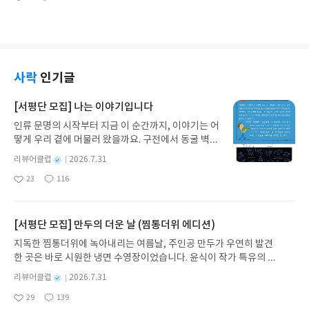
시간이 주어진다. 가능하면 많은 시간을 공부하는데
좋
댓
작
은 것과 그른 것, 윤리와 비윤리, 공정함과 부당함을
가?, 인간에게 행복이란 무엇인가? 등의 물음에 답이
아
글
성
쏟아야 하지만 실제로 수면시간, 식사 시간 등에 의해
구분하고 자신의 신념을 지키는 것이다. 유대교의 랍
기도 했다. 아우렐리우스는 소년 시절부터 고대 그리
요
일
실제로 쓸 수 있는 시간은 한정적이다. 게다가 오래
비인 힐렐은 유대교의 경전인 토라를 한 문장으로 이
스의 스토아 철학에 깊이 심취했었다. 후기 스토아학
앉아서 공부한다고 해도 효율이 비례하지 않는다. 시
렇게 요약했다고 한다. “네 자신에게 해로운 것을 이
파인 에픽테토스의 영향을 특히 많이 받았는데 에픽
험에 합격하는 사람들은 소비하여 없어지는 시간을
웃에게 행하지 말라.”정의는 단순하다. 현란한 미사
테토스는 소아시아 출신의 노예 신분이었다. 이 책을
잘 활용한다. 지하철에서 스마트폰으로 공부하면서
여구가 필요없다. 그저 세상을 위해 옳은 일을 행하는
보면 타인에게 자신의 의견을 피력하거나 설교하려
사락
인기글
낭비하는 시간을 없애는 것이다. 덧붙여서 시간을 절
것이다. 세상은 우리가 옳은 일을 한다고 환영하지 않
는 것이 아니라 자기 내면을 들여다보고 자기 행동을
약하는 공부 방식에 대해 알아보자. 과목별로 단권화
는다. 오히려 탄압하고 비판할지도 모른다. 사자성어
반성하고 자신을 타이르기 위해 썼다는 것을 알 수 있
[서평단 모집] 나는 이야기입니다
하면 공부의 속도가 빨라진다. 나에게 부족한 부분을
인 사필귀정이 바로 이루어지지도 않는다. 선행을 해
다. 어떤 일에도 마음을 평온하게 유지하는 것은 스토
한 권에 정리하면 막판에 효율적으로 마무리할 수 있
인류 문명의 시작부터 지금 이 순간까지, 이야기는 어
도 타인에게 인정받지 못할 수도 있다. 고통스럽고 난
아 철학의 지향점이다. 타인에게 친절을 베풀고 부정
다. 합격한 사람들은 제대로 알고 있는지 문제 풀이를
떻게 우리 곁에 머물러 왔을까요. 구전에서 동굴 벽화
처한 일을 겪을 것이다. 그러나 훗날 가장 의미 있고
을 행하지 않는 것 이것도 기본적인 스토아 철학의 생
통해 확인한다. 입력에만 치우치는 것이 아니라 출력
와 점토판을 거쳐 종이와 책으로, 그리고 오늘날 수천
보람된 행동이었다고 회상할 수 있다. 인간은 이기적
각이다. 플라톤은 이상적인 국가란 철학자가 통치하
별
리뷰어클럽
2026.7.31
해보며 자신의 부족한 부분을 확인해야 한다. 마지막
권의 인쇄본으로 이어지는 이야기의 여정을 따라가
인 존재다. 자신의 생존과 이익에 관심을 기울인다.
는 나라라고 했다. 요즘 정치를 보면 그 말이 실감이
명
작
으로 공부 외적으로 신경을 쓰지 말고 공부에 집중해
23
116
는 그림책입니다. 때로는 즐거움을, 때로는 위로를,
그러다 부모가 되면 자식에게 조건이 없는 사랑을 준
난다. 사리사욕에 눈이 멀어 권모술수가 판을 치고 경
좋
댓
작
성
야 한다. 세 번째는 습관과 성향이다. 공부를 잘하기
아
글
성
때로는 두려움의 대상이 되기도 했던 이야기가 우리
다. 이타심은 타인, 대의를 위해서도 발휘될 수 있다.
쟁자를 음해하고 저주하는 일은 다반사이기 때문이
일
요
일
위해서는 바른생활 루틴을 만들어야 한다. 매일 같은
일상에 어떻게 녹아들어 있는지 되짚어보며 이야기
세상은 갈수록 불공평해지고 각박해진다. 이타심은
다. 플라톤의 이상 국가를 실현한 사람이 아우렐리우
시간에 무엇을 하는 것이다. 시간별로 반드시 해야 할
가 지닌 본질적 가치와 이야기를 누리는 기쁨을 다시
세상을 따뜻하고 아름답게 바꾸는 힘이다. 누구나 선
[서평단 모집] 만두의 더운 날 (찜통더위 에디션)
스라고 해도 과언이 아니다. 로마의 오현제 중 마지막
일을 정하면 나머지 시간이 관리가 되기 때문이다. 성
발견하게 합니다.나는 이야기입니다글쓴이댄 야카리
행을 하면 그것에 대해 인정받거나 감사를 받으려고
황제이며 플라톤의 철학에 심취했다는 것은 사실이
지독한 찜통더위에 녹아내리는 여름날, 주인공 만두가 우연히 발견
격에 관해서 MBTI가 유행하는데 공부에도 관계가
노 글/유수현 역출판사소원나무 예스24 바로가기 닫
할 것이다. 인간에게는 보상 심리가 있어서 공감을 받
다. 자신이 원하는 일을 미루고 타인을 위해 애쓰는
한 곳은 바로 시원한 냉면 수영장이었습니다. 윤식이 작가 특유의 유
있다고 한다. 의대생의 성격은 ISTJ, ISTP가 많다는
기모집인원 : 10명신청기간 : 2026.07.31 ~ 2026.0
지 못한다면 좌절하고 화가 날 수 있다. 하지만, 인정
정직한 정치인은 정치와 철학을 일체화시키기 위해
머러스한 캐릭터와 밝은 색감으로 그려낸 이 국내 창작 그림책은 무
연구가 있다. 하지만 MBTI가 절대적인 영향을 준다
8.04발표일자 : 2026.08.06리뷰 작성기한 : 도서/상
에만 매몰된다면 진정한 선행을 했다고 볼 수 없다.
별
리뷰어클럽
2026.7.31
노력하게 된다. 이를 실천한 사람이 아우렐리우스였
더위에 지친 독자들에게 상상만으로도 더위가 싹 가시는 통쾌한 탈출
기보다 자신의 성격을 알고 대처한다면 공부하는 데
명
작
품 받고 2주 이내 ▶ 주소/연락처 업데이트 : 신청 전
타인에게 인정받으려는 집착이 선행의 가치를 퇴색
다. 철학은 아는 것을 사랑한다는 말이다. 아는 것은
29
139
구를 선사합니다. 소원나무 베스트셀러 시리즈의 세 번째 이야기로,
좋
댓
작
성
도움이 될 것이다. 네 번째는 기회다. 기회는 누구에
상품 받으실 주소/연락처를 업데이트 해주세요! (선
시키기 때문이다. 정직하고 너그러우며 친절한 사람
이성의 활동이며 선이란 무엇인가? 행복이란 무엇인