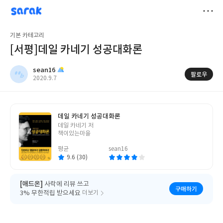
sarak
sean16
저
기본 카테고리
장
[서평]데일 카네기 성공대화론
sean16
팔로우
작
2020.9.7
성
일
데일 카네기 성공대화론
글
데일 카네기 저
쓴
책이있는마을
이
평균
sean16
9.6 (30)
[애드온]
사락에 리뷰 쓰고
구매하기
3% 무한적립 받으세요
더보기