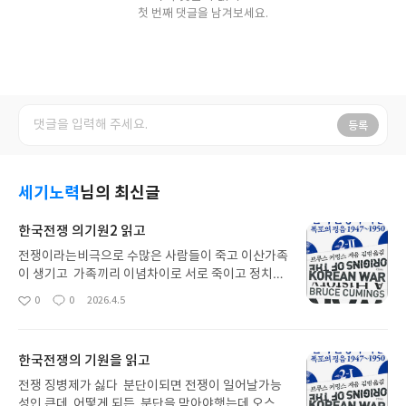
첫 번째 댓글을 남겨보세요.
등록
세기노력
님의 최신글
한국전쟁 의기원2 읽고
전쟁이라는비극으로 수많은 사람들이 죽고 이산가족
이 생기고 가족끼리 이념차이로 서로 죽이고 정치이
념이라는것이 민족의골육상쟁을 일으키고.이념이
0
0
2026.4.5
좋
댓
작
민족보더 중요하다는 생각 극좌 극우오 인한 분단 언
아
글
성
제쯤 통일이될까..이산가족들도 점점줄어드는데..우
요
일
리의소원은 통일...그날이 오기를 기다린다
한국전쟁의 기원을 읽고
전쟁 징병제가 싫다 분단이되면 전쟁이 일어날가능
성인 큰데..어떻게 되든 분단을 막아야햇는데 오스트