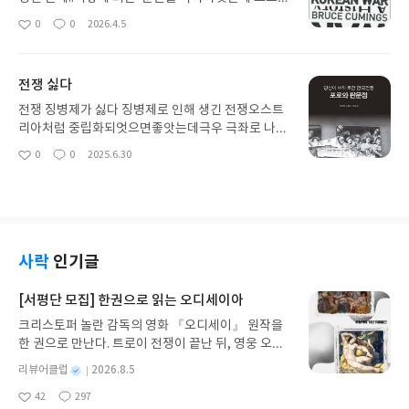
리아는 븐단되기 싫어서 좌우합작으로 중립국되엇는
0
0
2026.4.5
좋
댓
작
데.. 어떻게든 남북준단을 막으려햇던 여운형 김구선
아
글
성
생님들은 암살당하고 슬프다..
요
일
전쟁 싫다
전쟁 징병제가 싫다 징병제로 인해 생긴 전쟁오스트
리아처럼 중립화되엇으면좋앗는데극우 극좌로 나누
어지고 중도적인세력은 암살당하고 김구선생님처
0
0
2025.6.30
좋
댓
작
럼..김구선생님이 분단되면 전쟁이 일어난다고 예
아
글
성
언햇는데..전쟁이 일어남..오스트리아는 이제올로기
요
일
보다는 나라를 생각해서 중립국이 되엇는데... 슬프
다 전쟁도싫고
사락
인기글
[서평단 모집] 한권으로 읽는 오디세이아
크리스토퍼 놀란 감독의 영화 『오디세이』 원작을
한 권으로 만난다. 트로이 전쟁이 끝난 뒤, 영웅 오디
세우스는 고향 이타케로 돌아가기 위해 키클롭스, 마
별
리뷰어클럽
2026.8.5
녀 키르케, 세이렌의 노래, 포세이돈의 분노를 헤쳐
명
작
42
297
나간다. 그리스 철학 전공자인 옮긴이가 호메로스의
좋
댓
작
성