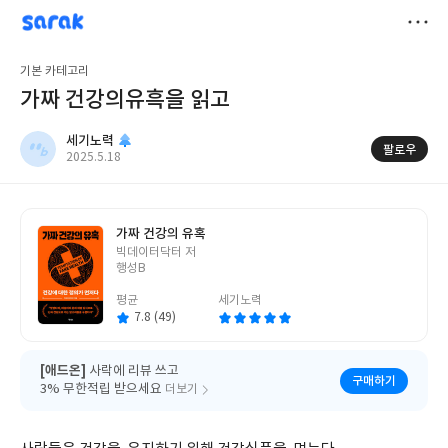
sarak
세기노력
저
기본 카테고리
장
가짜 건강의유흑을 읽고
세기노력
팔로우
작
2025.5.18
성
일
가짜 건강의 유혹
글
빅데이터닥터 저
쓴
행성B
이
평균
세기노력
7.8 (49)
[애드온]
사락에 리뷰 쓰고
구매하기
3% 무한적립 받으세요
더보기