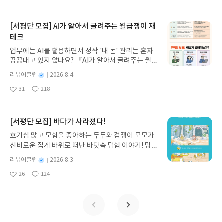
아
글
성
방대한 24권 서사를 현대적이고 자연스러운 한국어
일
요
일
로 풀어내, 고전이 낯선 독자도 이야기의 흐름을 놓치
지 않고 끝까지 읽을 수 있다. 3천 년을 이어 온 귀향
[서평단 모집] AI가 알아서 굴려주는 월급쟁이 재
과 모험의 대서사시가 가장 읽기 편한 번역으로 새롭
테크
게 펼쳐진다.한권으로 읽는 오디세이아글쓴이호메로
업무에는 AI를 활용하면서 정작 '내 돈' 관리는 혼자
스 저/육혜원 역출판사이화북스 예스24 바로가기 닫
끙끙대고 있지 않나요? 『AI가 알아서 굴려주는 월급
기모집인원 : 5명신청기간 : 2026.08.05 ~ 2026.08.
쟁이 재테크』는 챗GPT·클로드·제미나이·퍼플렉시
09발표일자 : 2026.08.13리뷰 작성기한 : 도서/상품
별
리뷰어클럽
2026.8.4
티를 나만의 재테크 팀으로 만드는 실전 가이드입니
받고 2주 이내 ▶ 주소/연락처 업데이트 : 신청 전 상
명
작
31
218
다. 재무 진단부터 주식 투자, 부동산, 절세, 자산 관
좋
댓
작
성
품 받으실 주소/연락처를 업데이트 해주세요! (선정
아
글
성
리 자동화 루틴까지, 코딩 없이도 프롬프트 하나로 2
일
후 수정 불가)▶ 서평단 신청 방법 : 기대평 댓글을 작
요
일
0년 차 재무 전문가의 맞춤 조언을 받을 수 있습니다.
성해주세요! 먼저 작성한 리뷰를 올려주시면 당첨확
좋은 정보를 찾는 시대는 끝났습니다. 이제는 좋은 질
[서평단 모집] 바다가 사라졌다!
률이 올라갑니다!! ※ 신청 전, 꼭 확인해주세요!- '사
문을 던지는 사람이 돈을 법니다. 경제적 자유를 앞당
락' 개설 후, 이 글의 댓글로 신청해주세요.- 기존 YE
호기심 많고 모험을 좋아하는 두두와 겁쟁이 모모가
기고 싶은 월급쟁이라면, 이 책이 바로 그 시작입니
S블로그는 '사락'으로 개편되어 별도로 개설하지 않
신비로운 집게 바위로 떠난 바닷속 탐험 이야기! 망둥
다.AI가 알아서 굴려주는 월급쟁이 재테크글쓴이김
으셔도 됩니다. ▶ 도서/상품 발송- 도서/상품은 최근
이, 소라게, 낙지 같은 바다 친구들과 신나게 놀던 중
태형 저출판사한빛미디어 예스24 바로가기 닫기모
별
리뷰어클럽
2026.8.3
배송지가 아닌 회원정보상의 주소/연락처 (클릭 시
갑자기 거대해진 집게 바위의 비밀을 마주하게 되는
명
작
집인원 : 5명신청기간 : 2026.08.04 ~ 2026.08.08발
수정 가능)로 발송됩니다.- 주소/연락처에 문제가 있
26
124
데, 과연 바다에 무슨 일이 벌어진 걸까요? 상상력을
좋
댓
작
성
표일자 : 2026.08.13리뷰 작성기한 : 도서/상품 받고
을 시 선정에서 제외되거나 배송에서 누락될 수 있습
아
글
성
자극하는 환상적인 해양 모험 동화 속으로 풍덩 빠져
일
2주 이내 ▶ 주소/연락처 업데이트 : 신청 전 상품 받
요
일
니다(재발송 불가). ▶ 리뷰 작성- 도서/상품을 받고
보세요!바다가 사라졌다!글쓴이서휘 글출판사풀
으실 주소/연락처를 업데이트 해주세요! (선정 후 수
2주 이내 리뷰를 작성해주셔야 합니다. (포스트가 아
빛 예스24 바로가기 닫기모집인원 : 20명신청기간 :
정 불가)▶ 서평단 신청 방법 : 기대평 댓글을 작성해
닌 '리뷰'로 작성)- 기간내 미작성, 불성실한 리뷰, 도
2026.08.03 ~ 2026.08.07발표일자 : 2026.08.13리
주세요! 먼저 작성한 리뷰를 올려주시면 당첨확률이