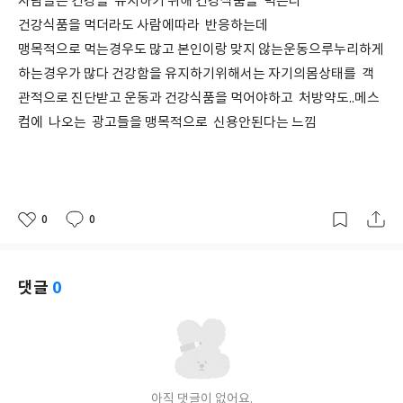
사람들은 건강을 유지하기 위해 건강식품을 먹는다
건강식품을 먹더라도 사람에따라 반응하는데
맹목적으로 먹는경우도 많고 본인이랑 맞지 않는운동으루누리하게
하는경우가 많다 건강함을 유지하기위해서는 자기의몸상태를 객
관적으로 진단받고 운동과 건강식품을 먹어야하고 처방약도..메스
컴에 나오는 광고들을 맹목적으로 신용안된다는 느낌
0
0
좋
댓
작
아
글
성
요
일
댓글
0
아직 댓글이 없어요.