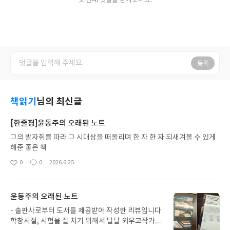
첫 번째 댓글을 남겨보세요.
등록
책읽기
님의 최신글
[한줄평]윤동주의 오래된 노트
그의 발자취를 따라 그 시대상을 떠올리며 한 자 한 자 되새겨볼 수 있게
해준 좋은 책
0
0
2026.6.25
좋
댓
작
아
글
성
요
일
윤동주의 오래된 노트
- 출판사로부터 도서를 제공받아 작성한 리뷰입니다
학창시절, 시험을 잘 치기 위해서 달달 외우고작가의