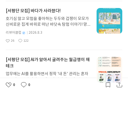
요
일
로 풀어내, 고전이 낯선 독자도 이야기의 흐름을 놓치
없는감정들이 담겨져 있는 듯 하다.지나쳐버린 혹은
지 않고 끝까지 읽을 수 있다. 3천 년을 이어 온 귀향
지워져버린 것들을복원하는 것이 얼마나 위대한 일
[서평단 모집] 바다가 사라졌다!
과 모험의 대서사시가 가장 읽기 편한 번역으로 새롭
인지 이 책을 통해서다시 한 번 깨닫게 되었다.그 누
호기심 많고 모험을 좋아하는 두두와 겁쟁이 모모가
게 펼쳐진다.한권으로 읽는 오디세이아글쓴이호메로
구보다 모국어를 사랑하고나라를 사랑했던 한 시인
신비로운 집게 바위로 떠난 바닷속 탐험 이야기! 망둥
스 저/육혜원 역출판사이화북스 예스24 바로가기 닫
에게 더욱이 애정이 가게 되었던가슴 깊이 간직할 책
이, 소라게, 낙지 같은 바다 친구들과 신나게 놀던 중
기모집인원 : 5명신청기간 : 2026.08.05 ~ 2026.08.
이었다.
별
리뷰어클럽
2026.8.3
갑자기 거대해진 집게 바위의 비밀을 마주하게 되는
명
작
09발표일자 : 2026.08.13리뷰 작성기한 : 도서/상품
26
122
데, 과연 바다에 무슨 일이 벌어진 걸까요? 상상력을
좋
댓
작
성
받고 2주 이내 ▶ 주소/연락처 업데이트 : 신청 전 상
아
글
성
자극하는 환상적인 해양 모험 동화 속으로 풍덩 빠져
일
품 받으실 주소/연락처를 업데이트 해주세요! (선정
요
일
보세요!바다가 사라졌다!글쓴이서휘 글출판사풀
후 수정 불가)▶ 서평단 신청 방법 : 기대평 댓글을 작
빛 예스24 바로가기 닫기모집인원 : 20명신청기간 :
[서평단 모집] AI가 알아서 굴려주는 월급쟁이 재
성해주세요! 먼저 작성한 리뷰를 올려주시면 당첨확
2026.08.03 ~ 2026.08.07발표일자 : 2026.08.13리
테크
률이 올라갑니다!! ※ 신청 전, 꼭 확인해주세요!- '사
뷰 작성기한 : 도서/상품 받고 2주 이내 ▶ 주소/연락
락' 개설 후, 이 글의 댓글로 신청해주세요.- 기존 YE
업무에는 AI를 활용하면서 정작 '내 돈' 관리는 혼자
처 업데이트 : 신청 전 상품 받으실 주소/연락처를 업
S블로그는 '사락'으로 개편되어 별도로 개설하지 않
끙끙대고 있지 않나요? 『AI가 알아서 굴려주는 월급
데이트 해주세요! (선정 후 수정 불가)▶ 서평단 신청
으셔도 됩니다. ▶ 도서/상품 발송- 도서/상품은 최근
0
0
쟁이 재테크』는 챗GPT·클로드·제미나이·퍼플렉시
좋
댓
작
방법 : 기대평 댓글을 작성해주세요! 먼저 작성한 리
별
리뷰어클럽
2026.8.4
배송지가 아닌 회원정보상의 주소/연락처 (클릭 시
티를 나만의 재테크 팀으로 만드는 실전 가이드입니
아
글
성
뷰를 올려주시면 당첨확률이 올라갑니다!! ※ 신청
명
작
수정 가능)로 발송됩니다.- 주소/연락처에 문제가 있
요
일
29
185
다. 재무 진단부터 주식 투자, 부동산, 절세, 자산 관
좋
댓
작
성
전, 꼭 확인해주세요!- '사락' 개설 후, 이 글의 댓글로
을 시 선정에서 제외되거나 배송에서 누락될 수 있습
아
글
성
리 자동화 루틴까지, 코딩 없이도 프롬프트 하나로 2
일
신청해주세요.- 기존 YES블로그는 '사락'으로 개편
요
일
니다(재발송 불가). ▶ 리뷰 작성- 도서/상품을 받고
0년 차 재무 전문가의 맞춤 조언을 받을 수 있습니다.
되어 별도로 개설하지 않으셔도 됩니다. ▶ 도서/상
2주 이내 리뷰를 작성해주셔야 합니다. (포스트가 아
좋은 정보를 찾는 시대는 끝났습니다. 이제는 좋은 질
품 발송- 도서/상품은 최근 배송지가 아닌 회원정보
닌 '리뷰'로 작성)- 기간내 미작성, 불성실한 리뷰, 도
문을 던지는 사람이 돈을 법니다. 경제적 자유를 앞당
상의 주소/연락처 (클릭 시 수정 가능)로 발송됩니다.
서/상품과 무관한 리뷰 작성 시 이후 선정에서 제외
기고 싶은 월급쟁이라면, 이 책이 바로 그 시작입니
- 주소/연락처에 문제가 있을 시 선정에서 제외되거