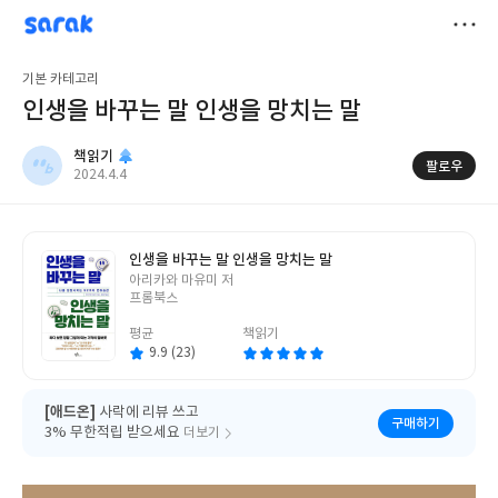
sarak
책읽기
저
기본 카테고리
장
인생을 바꾸는 말 인생을 망치는 말
책읽기
팔로우
작
2024.4.4
성
일
인생을 바꾸는 말 인생을 망치는 말
글
아리카와 마유미 저
쓴
프롬북스
이
평균
책읽기
9.9 (23)
[애드온]
사락에 리뷰 쓰고
구매하기
3% 무한적립 받으세요
더보기