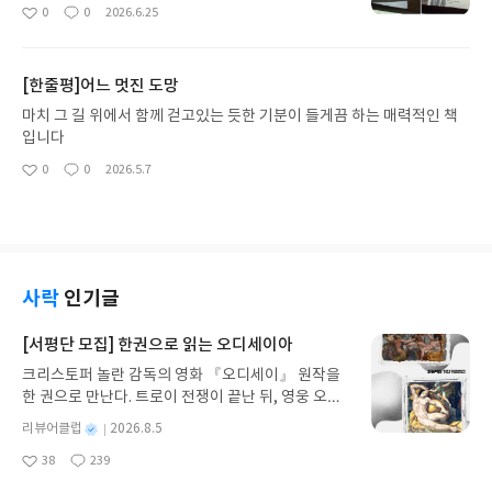
의도를 파악해보고그것을 이해하려고 노력했었던 그
0
0
2026.6.25
좋
댓
작
시간들.그 시간들 중에는 윤동주 시인의 시들이 있었
아
글
성
다.너무나 당연하게 받아들였던우리나라말, 한국어
요
일
로 기록되어 있는 윤동주의 시들은다시 그 시대상을
[한줄평]어느 멋진 도망
떠올려보면서마냥 당연한 것이 아니었구나,나라를
사랑했던 한 사람의 피와 땀의 결정체였구나하는 생
마치 그 길 위에서 함께 걷고있는 듯한 기분이 들게끔 하는 매력적인 책
각이 든다.윤동주 시인이 생전 출간하지 못하였던하
입니다
늘과 바람과 별과 시, 그리고 윤동주의 오래된 노트들
0
0
2026.5.7
좋
댓
작
은세상에 남겨졌다.그의 기록들이 가득한 과정이 고
아
글
성
스란히 기록되어 있는원고 두권과 낱장 원고들을 만
요
일
나볼 수 있는 책이다.이 책의 저자는 김신정 교수로그
는 윤동주 시인의 생전 흔적들을 따라방문하고 추적
한다.그가 어떠한 장소에서 어떠한 생각으로 시를 써
나갔는지고고학적인 관점으로 되살린 책이라 할 수
사락
인기글
있을 것 같다살아생전에 발간하지 못했던 시집.어쩌
면 윤동주는 무명의 시인이었다고 할 수 있을까 ?위
[서평단 모집] 한권으로 읽는 오디세이아
대한 업적을 남긴 윤동주 시인을다시한 번 되돌아보
크리스토퍼 놀란 감독의 영화 『오디세이』 원작을
고 그 시대상황을 생각해보게끔해주는 발자취의 기
한 권으로 만난다. 트로이 전쟁이 끝난 뒤, 영웅 오디
록이 아닌가 하는 생각이 든다.너무나 잘 알려진 시
세우스는 고향 이타케로 돌아가기 위해 키클롭스, 마
뿐만 아니라내가 미처 알지 못했던,세상에 잘 드러나
별
리뷰어클럽
2026.8.5
녀 키르케, 세이렌의 노래, 포세이돈의 분노를 헤쳐
지 않았던 시들이가득 담겨져 있는 책이라보는 내내
명
작
38
239
나간다. 그리스 철학 전공자인 옮긴이가 호메로스의
감동을 주었던 것 같다.역사적 아픔이 있던 시기에 쓰
좋
댓
작
성
아
글
성
방대한 24권 서사를 현대적이고 자연스러운 한국어
여졌던 시라 그런지한 자, 한 자에서 감히 상상할 수
일