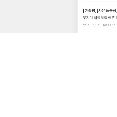
요
일
[한줄평][사은품증정]
무지개 색깔처럼 예쁜 L
0
0
2025.3.15
좋
댓
작
아
글
성
요
일
[한줄평][한정판] 무적
LG트윈스 팬이라면 꼭
0
0
2025.3.15
좋
댓
작
아
글
성
요
일
사락
인기글
[서평단 모집] 바다가
호기심 많고 모험을 좋
이, 소라게, 낙지 같