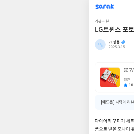
sarak
71성용
기본 리뷰
LG트윈스 포
71성용
작
2025.3.15
성
일
[문구/
글
평균
쓴
이
10 
[애드온]
사락에 리뷰
다이어리 꾸미기 세트
품으로 받은 모나미 