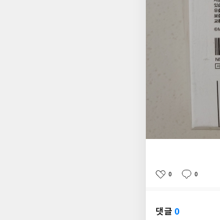
0
0
좋
댓
작
아
글
성
요
일
댓글
0