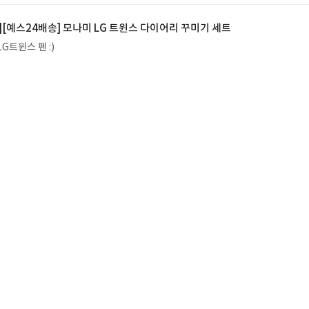
[예스24배송] 모나미 LG 트윈스 다이어리 꾸미기 세트
G트윈스 펜 :)
 LG!
 구매해야 하는 도서!♥
 사라졌다!
아하는 두두와 겁쟁이 모모가 신비로운 집게 바위로 떠난 바닷속 탐험 이야기! 
은 바다 친구들과 신나게 놀던 중 갑자기 거대해진 집게 바위의 비밀을 마주하게 되