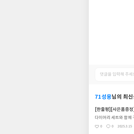
71성용
님의 최신
[한줄평][사은품증정]
다이어리 세트와 함께 
0
0
2025.3.15
좋
댓
작
아
글
성