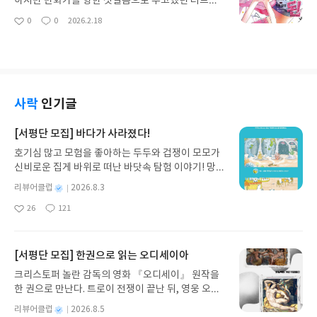
하지만 만화가를 향한 첫걸음으로 투고했던 러브코
맞춰진 중세풍 로맨스 작품이나 남주가 여럿인 역하
크신 시티 경매에 참여한 크라피카와 그의 원수 환영
미디 만화를‘연애에 리얼리티가 없다’며 일축당해 꿈
0
0
2026.2.18
렘 작품에 비해 남성에게도 거부감이 적은 현실적인
좋
댓
작
여단이 주역으로 등장하는 에피소드. 본격적인 능력
을 포기하려 했다….그런 그의 원고를 같은 반의 갸
아
글
성
대학교물 배경에, 심리 묘사가 주가 되는 여성향 로맨
배틀물과 두뇌전, 마피아 느와르물이 가미된 복수극
루, 미야모토 씨가 본 그때, 평생 엮일 일이 없던 두 사
요
일
스와는 다르게 시각적인 서비스신도 적극적으로 넣
이다.그리드 아일랜드에 입성한 곤과 키르아가 진을
람의 만화를 위한 유사 연애가 시작되는데―?!만화
어주기에 남성 독자 확보에도 성공한 것으로 보인다.
찾기 위해 게임을 공략하는 에피소드. 능력 배틀물에
를 위한 비밀! 그걸 살려 꿈만 같은 그림 그리는 일을!
게임 판타지가 가미된 어드벤처물이다.
2차원으로 이어지는 보이 미츠 갸루♥만화가×청춘
러브코미디, 낭만을 담아 그리는 1권!!본작의 남주인
사락
인기글
공. 만화가가 되는 것을 목표로 노력하고 있었으나,
자신의 작품이 완성도가 별로라는 혹평을 듣고는 좌
[서평단 모집] 바다가 사라졌다!
절해 한 번은 꿈을 포기하려고 했다. 그러던 중 니이
호기심 많고 모험을 좋아하는 두두와 겁쟁이 모모가
나를 만나 그녀의 격려를 받고, 다시 일어서 앞으로
신비로운 집게 바위로 떠난 바닷속 탐험 이야기! 망둥
나아갈 것을 결의했다.만화가×청춘 러브코미디
이, 소라게, 낙지 같은 바다 친구들과 신나게 놀던 중
별
리뷰어클럽
2026.8.3
갑자기 거대해진 집게 바위의 비밀을 마주하게 되는
명
작
26
121
데, 과연 바다에 무슨 일이 벌어진 걸까요? 상상력을
좋
댓
작
성
아
글
성
자극하는 환상적인 해양 모험 동화 속으로 풍덩 빠져
일
요
일
보세요!바다가 사라졌다!글쓴이서휘 글출판사풀
빛 예스24 바로가기 닫기모집인원 : 20명신청기간 :
[서평단 모집] 한권으로 읽는 오디세이아
2026.08.03 ~ 2026.08.07발표일자 : 2026.08.13리
크리스토퍼 놀란 감독의 영화 『오디세이』 원작을
뷰 작성기한 : 도서/상품 받고 2주 이내 ▶ 주소/연락
한 권으로 만난다. 트로이 전쟁이 끝난 뒤, 영웅 오디
처 업데이트 : 신청 전 상품 받으실 주소/연락처를 업
세우스는 고향 이타케로 돌아가기 위해 키클롭스, 마
데이트 해주세요! (선정 후 수정 불가)▶ 서평단 신청
별
리뷰어클럽
2026.8.5