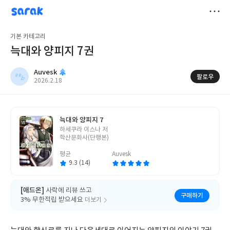
sarak
Auvesk
저
기본 카테고리
장
늑대와 양피지 7권
Auvesk
팔로우
작
2026.2.18
성
일
늑대와 양피지 7
글
하세쿠라 이스나 저
쓴
학산문화사(단행본)
이
평균
Auvesk
9.3 (14)
[애드온]
사락에 리뷰 쓰고
구매하기
3% 무한적립 받으세요
더보기