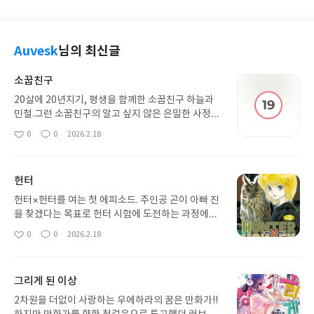
Auvesk
님의 최신글
소꿉친구
20살에 20년지기, 평생을 함께한 소꿉친구 하늘과
민철.그런 소꿉친구의 알고 싶지 않은 은밀한 사정을
알아버렸다?!서로를 이성으로 생각한 적이 결코 없는
0
0
2026.2.18
좋
댓
작
두사람이지만,오해가 오해를 낳고 착각이 착각을 낳
아
글
성
는 상황들 속에서 점점서로가 의식되기 시작한다.서
요
일
로를 너무 잘 알기 때문에 오히려 고난을 겪는 두 남
헌터
녀의술래잡기 같은 로맨스 코미디!연재 시작 4주 만
에 모바일 기준 목요 웹툰 인기순 1위를 달성했다. 이
헌터×헌터를 여는 첫 에피소드. 주인공 곤이 아빠 진
는 5주 만에 요일 1위를 달성한 것으로 홍보됐던 《9
을 찾겠다는 목표로 헌터 시험에 도전하는 과정에서
9강화나무몽둥이》의 기록을 1주 앞당긴 것이다.남
친구가 된 레오리오, 크라피카, 키르아와 함께 시험
0
0
2026.2.18
좋
댓
작
성 인기순 정렬에서도 5위를 달성했는데, 네이버 웹
을 공략해 가는 이야기. 왕도 소년만화의 성격을 띄
아
글
성
툰에서 대부분의 로맨스 장르는 극 여초 성향을 띈다
며, 단행본 표지도 아기자기한 이미지이다.곤과 키르
요
일
는 것을 생각하면 의외의 두각을 보인 작품. 당장 같
아가 천공격투장에서 여러 격투가들과 주먹을 맞대
그리게 된 이상
은 목요 웹툰 중 여성 인기순에서는 2위인 《순결을
면서 넨의 기초를 습득하는 과정을 다룬다. 능력 배틀
그대에게》 작품이 남성 인기순으로 정렬하면 33위
물의 초석이 마련되는 에피소드로, 7권부터는 선이
2차원을 더없이 사랑하는 우에하라의 꿈은 만화가!!
로 쫙 밀려난다. 기존의 극단적으로 여성향 판타지에
굵고 진중한 분위기의 표지가 그려지기 시작한다.요