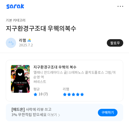
sarak
리햄
저
기본 카테고리
장
지구환경구조대 우웩의복수
리햄
팔로우
작
2025.7.2
성
일
지구환경구조대 우웩의 복수
글
엘레니 안드레아디스 글/스테파노스 콜치도풀로스 그림/이
쓴
순영 역
이
써네스트
평균
리햄
10 (7)
[애드온]
사락에 리뷰 쓰고
구매하기
3% 무한적립 받으세요
더보기