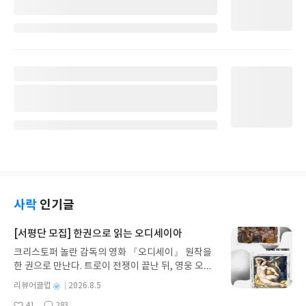
사락
인기글
[서평단 모집] 한권으로 읽는 오디세이아
크리스토퍼 놀란 감독의 영화 『오디세이』 원작을
한 권으로 만난다. 트로이 전쟁이 끝난 뒤, 영웅 오디
세우스는 고향 이타케로 돌아가기 위해 키클롭스, 마
별
리뷰어클럽
2026.8.5
녀 키르케, 세이렌의 노래, 포세이돈의 분노를 헤쳐
명
작
41
283