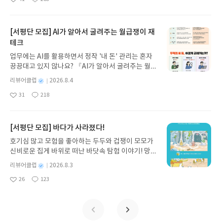
나간다. 그리스 철학 전공자인 옮긴이가 호메로스의
좋
댓
작
성
아
글
성
방대한 24권 서사를 현대적이고 자연스러운 한국어
일
요
일
로 풀어내, 고전이 낯선 독자도 이야기의 흐름을 놓치
지 않고 끝까지 읽을 수 있다. 3천 년을 이어 온 귀향
[서평단 모집] AI가 알아서 굴려주는 월급쟁이 재
과 모험의 대서사시가 가장 읽기 편한 번역으로 새롭
테크
게 펼쳐진다.한권으로 읽는 오디세이아글쓴이호메로
업무에는 AI를 활용하면서 정작 '내 돈' 관리는 혼자
스 저/육혜원 역출판사이화북스 예스24 바로가기 닫
끙끙대고 있지 않나요? 『AI가 알아서 굴려주는 월급
기모집인원 : 5명신청기간 : 2026.08.05 ~ 2026.08.
쟁이 재테크』는 챗GPT·클로드·제미나이·퍼플렉시
09발표일자 : 2026.08.13리뷰 작성기한 : 도서/상품
별
리뷰어클럽
2026.8.4
티를 나만의 재테크 팀으로 만드는 실전 가이드입니
받고 2주 이내 ▶ 주소/연락처 업데이트 : 신청 전 상
명
작
31
218
다. 재무 진단부터 주식 투자, 부동산, 절세, 자산 관
좋
댓
작
성
품 받으실 주소/연락처를 업데이트 해주세요! (선정
아
글
성
리 자동화 루틴까지, 코딩 없이도 프롬프트 하나로 2
일
후 수정 불가)▶ 서평단 신청 방법 : 기대평 댓글을 작
요
일
0년 차 재무 전문가의 맞춤 조언을 받을 수 있습니다.
성해주세요! 먼저 작성한 리뷰를 올려주시면 당첨확
좋은 정보를 찾는 시대는 끝났습니다. 이제는 좋은 질
[서평단 모집] 바다가 사라졌다!
률이 올라갑니다!! ※ 신청 전, 꼭 확인해주세요!- '사
문을 던지는 사람이 돈을 법니다. 경제적 자유를 앞당
락' 개설 후, 이 글의 댓글로 신청해주세요.- 기존 YE
호기심 많고 모험을 좋아하는 두두와 겁쟁이 모모가
기고 싶은 월급쟁이라면, 이 책이 바로 그 시작입니
S블로그는 '사락'으로 개편되어 별도로 개설하지 않
신비로운 집게 바위로 떠난 바닷속 탐험 이야기! 망둥
다.AI가 알아서 굴려주는 월급쟁이 재테크글쓴이김
으셔도 됩니다. ▶ 도서/상품 발송- 도서/상품은 최근
이, 소라게, 낙지 같은 바다 친구들과 신나게 놀던 중
태형 저출판사한빛미디어 예스24 바로가기 닫기모
별
리뷰어클럽
2026.8.3
배송지가 아닌 회원정보상의 주소/연락처 (클릭 시
갑자기 거대해진 집게 바위의 비밀을 마주하게 되는
명
작
집인원 : 5명신청기간 : 2026.08.04 ~ 2026.08.08발
수정 가능)로 발송됩니다.- 주소/연락처에 문제가 있
26
123
데, 과연 바다에 무슨 일이 벌어진 걸까요? 상상력을
좋
댓
작
성
표일자 : 2026.08.13리뷰 작성기한 : 도서/상품 받고
을 시 선정에서 제외되거나 배송에서 누락될 수 있습
아
글
성
자극하는 환상적인 해양 모험 동화 속으로 풍덩 빠져
일
2주 이내 ▶ 주소/연락처 업데이트 : 신청 전 상품 받
요
일
니다(재발송 불가). ▶ 리뷰 작성- 도서/상품을 받고
보세요!바다가 사라졌다!글쓴이서휘 글출판사풀
으실 주소/연락처를 업데이트 해주세요! (선정 후 수
2주 이내 리뷰를 작성해주셔야 합니다. (포스트가 아
빛 예스24 바로가기 닫기모집인원 : 20명신청기간 :
정 불가)▶ 서평단 신청 방법 : 기대평 댓글을 작성해
닌 '리뷰'로 작성)- 기간내 미작성, 불성실한 리뷰, 도
2026.08.03 ~ 2026.08.07발표일자 : 2026.08.13리