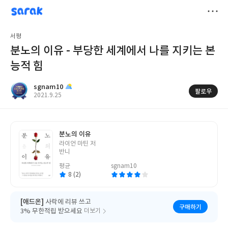
sarak
sgnam10
저
서평
장
분노의 이유 - 부당한 세계에서 나를 지키는 본
능적 힘
sgnam10
팔로우
작
2021.9.25
성
일
분노의 이유
글
라이언 마틴 저
쓴
반니
이
평균
sgnam10
8 (2)
[애드온]
사락에 리뷰 쓰고
구매하기
3% 무한적립 받으세요
더보기