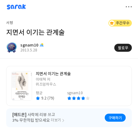
sarak
sgnam10
저
서평
주간우수
장
지면서 이기는 관계술
sgnam10
팔로우
작
2013.5.28
성
일
지면서 이기는 관계술
글
이태혁 저
쓴
위즈덤하우스
이
평균
sgnam10
9.2 (79)
[애드온]
사락에 리뷰 쓰고
구매하기
3% 무한적립 받으세요
더보기