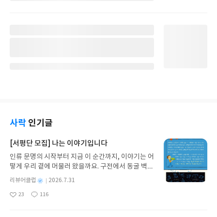
사락
인기글
[서평단 모집] 나는 이야기입니다
인류 문명의 시작부터 지금 이 순간까지, 이야기는 어
떻게 우리 곁에 머물러 왔을까요. 구전에서 동굴 벽화
와 점토판을 거쳐 종이와 책으로, 그리고 오늘날 수천
별
리뷰어클럽
2026.7.31
권의 인쇄본으로 이어지는 이야기의 여정을 따라가
명
작
23
116
는 그림책입니다. 때로는 즐거움을, 때로는 위로를,
좋
댓
작
성
아
글
성
때로는 두려움의 대상이 되기도 했던 이야기가 우리
일
요
일
일상에 어떻게 녹아들어 있는지 되짚어보며 이야기