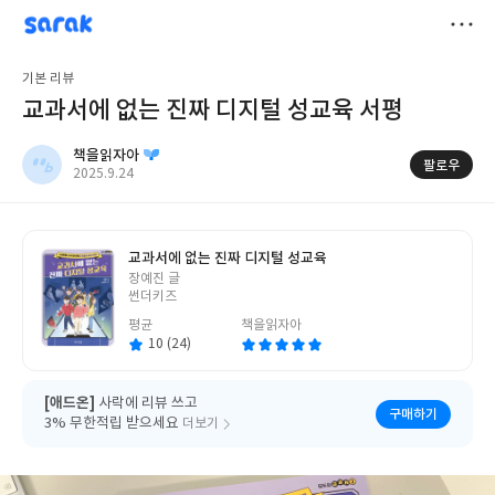
sarak
책을읽자아
저
기본 리뷰
장
교과서에 없는 진짜 디지털 성교육 서평
책을읽자아
팔로우
작
2025.9.24
성
일
교과서에 없는 진짜 디지털 성교육
글
장예진 글
쓴
썬더키즈
이
평균
책을읽자아
10 (24)
[애드온]
사락에 리뷰 쓰고
구매하기
3% 무한적립 받으세요
더보기