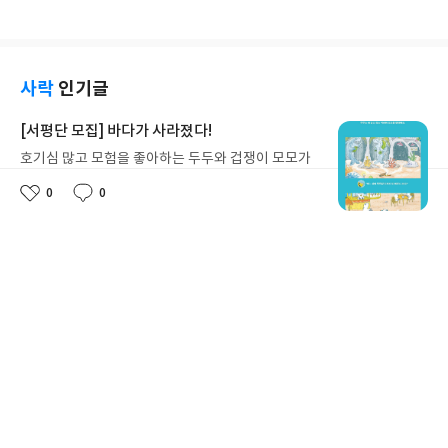
다. 하지만 막상 책을 펼쳐보니, 블록코딩부터 생성형
요
일
답답해집니다. 결국 이 이야기는 어린 왕자가 움직였
AI, 그리고 보드게임까지 — 마치 하나의 ‘설명서’처
기 때문이 아니라, 로하의 마음이 조금 자랐기 때문에
럼 차근차근 따라 할 수 있도록 구성되어 있어서 의외
가능한 변화라고 느껴졌습니다.조용하지만 오래 남
로 친절하게 다가왔습니다.아이에게 건네주었을 때
는 이야기.아이에게는 상상의 친구를, 어른에게는 어
반응이 흥미로웠습니다. 컴퓨터 방과 후를 조금 경험
사락
인기글
린 시절의 감정을 다시 떠올리게 하는 책이라고 생각
해본 아이였는데, 책을 보는 내내 재미있어하고 “이
합니다.
건 내가 해볼 수 있을 것 같아”라는 자신감을 보이더
[서평단 모집] 바다가 사라졌다!
군요. 단순히 이론만 담긴 책이 아니라 직접 만들어보
호기심 많고 모험을 좋아하는 두두와 겁쟁이 모모가
고 결과를 확인할 수 있는 과정이 들어 있어서 아이가
신비로운 집게 바위로 떠난 바닷속 탐험 이야기! 망둥
흥미를 잃지 않고 끝까지 탐구할 수 있었던 것 같습니
0
0
이, 소라게, 낙지 같은 바다 친구들과 신나게 놀던 중
좋
댓
작
다.읽으면서 느낀 점은, 코딩과 인공지능이 더 이상
별
리뷰어클럽
2026.8.3
아
글
성
갑자기 거대해진 집게 바위의 비밀을 마주하게 되는
‘특별한 아이들만 하는 영역’이 아니라는 것입니
명
작
요
일
26
122
데, 과연 바다에 무슨 일이 벌어진 걸까요? 상상력을
다. 우리 세대에게는 낯설 수 있지만, 아이들에게는
좋
댓
작
성
아
글
성
자극하는 환상적인 해양 모험 동화 속으로 풍덩 빠져
점점 생활 속 필수 언어처럼 자리 잡아가는 것 같아
일
요
일
보세요!바다가 사라졌다!글쓴이서휘 글출판사풀
요. 그런 의미에서 『코딩마불 AI 여행』은 아이가
빛 예스24 바로가기 닫기모집인원 : 20명신청기간 :
[서평단 모집] 한권으로 읽는 오디세이아
놀이처럼 즐기면서 자연스럽게 미래 역량을 키울 수
2026.08.03 ~ 2026.08.07발표일자 : 2026.08.13리
있도록 돕는 책이라는 생각이 들었습니다.
크리스토퍼 놀란 감독의 영화 『오디세이』 원작을
뷰 작성기한 : 도서/상품 받고 2주 이내 ▶ 주소/연락
한 권으로 만난다. 트로이 전쟁이 끝난 뒤, 영웅 오디
처 업데이트 : 신청 전 상품 받으실 주소/연락처를 업
세우스는 고향 이타케로 돌아가기 위해 키클롭스, 마
데이트 해주세요! (선정 후 수정 불가)▶ 서평단 신청
별
리뷰어클럽
2026.8.5
녀 키르케, 세이렌의 노래, 포세이돈의 분노를 헤쳐
명
작
방법 : 기대평 댓글을 작성해주세요! 먼저 작성한 리
37
232
나간다. 그리스 철학 전공자인 옮긴이가 호메로스의
좋
댓
작
성
뷰를 올려주시면 당첨확률이 올라갑니다!! ※ 신청
아
글
성
방대한 24권 서사를 현대적이고 자연스러운 한국어
일
전, 꼭 확인해주세요!- '사락' 개설 후, 이 글의 댓글로
요
일