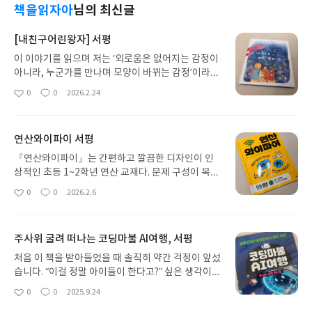
책을읽자아
님의 최신글
[내친구어린왕자] 서평
이 이야기를 읽으며 저는 ‘외로움은 없어지는 감정이
아니라, 누군가를 만나며 모양이 바뀌는 감정’이라는
생각이 들었습니다.로하는 부모와 떨어져 한 달 동안
0
0
2026.2.24
좋
댓
작
할머니 집에 머물게 됩니다. 낯설고 불편한 공간, 친
아
글
성
구도 없는 시간은 아이에게 길게만 느껴집니다. 그 마
요
일
음이 너무 현실적이라 처음부터 조용히 공감하게 됩
연산와이파이 서평
니다.맞은편의 어린 왕자와 사막 여우 동상. 모두가
사진만 찍고 떠나는 그 자리에서, 로하에게만 들려오
『연산와이파이』는 간편하고 깔끔한 디자인이 인
는 목소리는 상상이라기보다 ‘마음의 문이 열렸을 때
상적인 초등 1~2학년 연산 교재다. 문제 구성이 복잡
가능한 대화’처럼 느껴졌습니다. 특히 해 질 녘에 만
하지 않아 아이가 부담 없이 펼칠 수 있고, 짧은 시간
0
0
2026.2.6
좋
댓
작
나자는 장면은 고요하고도 따뜻한 위로를하는 장면
에도 학습이 가능해 교과과정 사이사이 연산을 꾸준
아
글
성
같았습니다.사막에 가족을 두고 있는 여우, 다쳐서 가
히 챙기기에 좋다.특히 덧셈과 뺄셈이 단계적으로 구
요
일
족과 헤어진 고니, 부모를 그리워하는 로하. 서로 다
성되어 있어 기본 개념을 자연스럽게 익히며 반복 연
주사위 굴려 떠나는 코딩마불 AI여행, 서평
른 존재들이 ‘그리움’으로 이어지는 설정이 참 섬세합
습을 할 수 있다. 학습량이 적당해 매일 조금씩 연산
니다. 저는 이 부분이 가장 좋았습니다. 아이들은 자
습관을 들이기에도 적합하다.교과 학습과 병행하
처음 이 책을 받아들었을 때 솔직히 약간 걱정이 앞섰
신의 슬픔을 설명하기 어려워하지만, 누군가의 슬픔
며 기초 연산 실력을 탄탄하게 다지고 싶은 가정에 추
습니다. “이걸 정말 아이들이 한다고?” 싶은 생각이
을 통해 오히려 자기 마음을 이해하곤 하니까요.무엇
천할 만한 책이다.
들었거든요. 저희 세대는 코딩이나 인공지능에 그리
0
0
2025.9.24
보다 인상 깊었던 점은 공간의 변화입니다. 할머니 집
좋
댓
작
익숙하지 않다 보니 더 어렵게 느껴졌던 것 같습니
아
글
성
은 그대로인데, 로하의 마음이 달라지면서 그곳이 덜