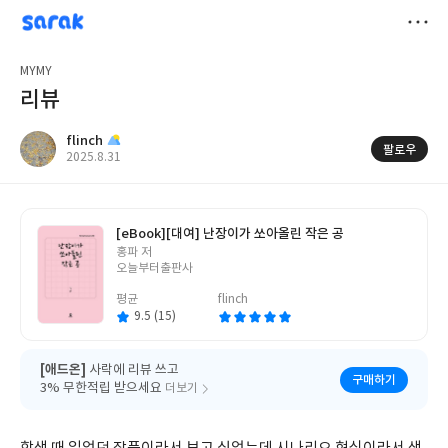
sarak
flinch
저
MYMY
장
리뷰
flinch
팔로우
작
2025.8.31
성
일
[eBook]
[대여] 난장이가 쏘아올린 작은 공
글
홍파 저
쓴
오늘부터출판사
이
평균
flinch
9.5 (15)
[애드온]
사락에 리뷰 쓰고
구매하기
3% 무한적립 받으세요
더보기