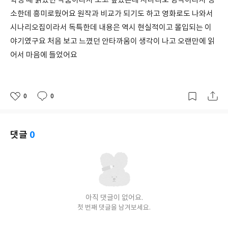
학생 때 읽었던 작품이라서 보고 싶었는데 시나리오 형식이라서 생
소한데 흥미로웠어요 원작과 비교가 되기도 하고 영화로도 나와서
시나리오집이라서 독특한데 내용은 역시 현실적이고 몰입되는 이
야기였구요 처음 보고 느꼈던 안타까움이 생각이 나고 오랜만에 읽
어서 마음에 들었어요
0
0
좋
댓
작
아
글
성
요
일
댓글
0
아직 댓글이 없어요.
첫 번째 댓글을 남겨보세요.