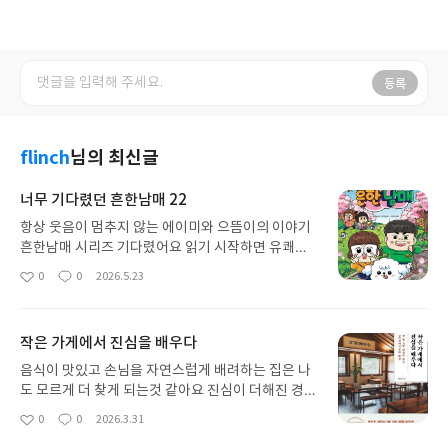
등록
flinch
님의 최신글
너무 기다렸던 흔한남매 22
항상 웃음이 멈추지 않는 에이미와 으뜸이의 이야기
흔한남매 시리즈 기다렸어요 읽기 시작하면 유쾌상
쾌한 이야기에 푹 빠지게 되어 앉은 자리에서 끝까지
0
0
2026.5.23
좋
댓
작
보는데 코믹북 한 권씩 신간 소식이 반가워요 이번에
아
글
성
도 아이들이 가깝게 느껴지는 소재로 편의점에 대한
요
일
귀여운 생각이나 친구 유형도 공감하게 되는데 다양
작은 가게에서 진심을 배우다
한 이야기들이 항상 흥미롭게 그려져요 특유의 유머
러스한 표정도 생동감있게 그려져서 재밌구요 챕터
음식이 맛있고 손님을 자연스럽게 배려하는 집은 나
뒤에는 간단히 미로찾기처럼 혼자서 즐겁게 해볼 수
도 모르게 더 찾게 되는것 같아요 진심이 더해진 경영
도 있고 스스로 찾아서 보게 되네요 서로 경쟁하듯이
철학과 마인드가 그래서 따듯하고 배울 점이 많았어
0
0
2026.3.31
좋
댓
작
말타툼도 있고 엉뚱한 일을 만들지만 가족이라는 상
요 유명하게 지금의 막국수로 알려지기까지 이렇게
아
글
성