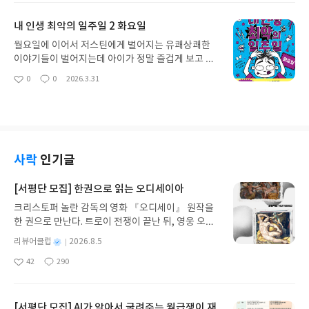
황이 오면 으뜸이와 에이미가 가진 소중한 마음도 훈
꾸준한 노력이 있었다는 생각도 들었구요 손님을 향
요
일
훈하게 다가오네요 언제나 순수한 남매가 겪어가는
한 세심한 마음과 친절함을 자세한 이야기로 만날수
내 인생 최악의 일주일 2 화요일
현실을 아이들의 눈에 맞추어져 그려지는 흔한남매
있어서 좋고 방문해서 먹어보고 싶어요
시리즈와 함께 아이의 책 읽기도 즐겁게 해나갈 수 있
월요일에 이어서 저스틴에게 벌어지는 유쾌상쾌한
어서 언제나 마음에 들어요
이야기들이 벌어지는데 아이가 정말 즐겁게 보고 있
어요집중하게 볼 수 밖에 없는 독특한 스토리로 평범
0
0
2026.3.31
좋
댓
작
하지 않은 에피소드가 이어지는데 흥미로워요충분히
아
글
성
우리 주위에서 일어날 수 있는 소소한 소재여서 공감
요
일
되기도 하고 이런 일들을 거침없이 헤쳐나가는 저스
틴을 상황을 따라서 아이도 한번쯤 생각도 해보게 되
는것 같아요강렬했던 월요일 만큼이나 화요일 편에
서도 시작부터 본격적으로 우당탕탕하는 사건의 연
사락
인기글
속인데앨범 사진을 찍으려는 원래 의도가 점점 상황
이 다르게 흘러가는데 그래도 상황에 맞춰 포기하지
[서평단 모집] 한권으로 읽는 오디세이아
않고 긍정적으로 최선을 다하려는 저스틴이라서 임
크리스토퍼 놀란 감독의 영화 『오디세이』 원작을
기응변이 대단하네요월요일 이야기도 여러번 반복해
한 권으로 만난다. 트로이 전쟁이 끝난 뒤, 영웅 오디
서 보면서 웃고 좋아했는데 이번에도 빠져들고 재밌
세우스는 고향 이타케로 돌아가기 위해 키클롭스, 마
어 할 수 밖에 없는 전개네요엉뚱한 저스틴의 생생한
별
리뷰어클럽
2026.8.5
녀 키르케, 세이렌의 노래, 포세이돈의 분노를 헤쳐
표정이 가득한 일러스트가 더해서 캐릭터가 더욱 생
명
작
42
290
나간다. 그리스 철학 전공자인 옮긴이가 호메로스의
동감 있게 느껴지구요스스로 독서의 즐거움을 알게
좋
댓
작
성
아
글
성
방대한 24권 서사를 현대적이고 자연스러운 한국어
해주는 내 생에 최악의 일주일 시리즈일주일이라는
일
요
일
로 풀어내, 고전이 낯선 독자도 이야기의 흐름을 놓치
매일이 특별하게 그려져서 수요일도 기다려지네요
지 않고 끝까지 읽을 수 있다. 3천 년을 이어 온 귀향
[서평단 모집] AI가 알아서 굴려주는 월급쟁이 재