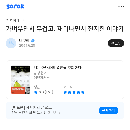
sarak
너구리
저
기본 카테고리
장
가벼우면서 무겁고, 재미나면서 진지한 이야기
너구리
팔로우
작
2009.6.29
성
일
나는 아내와의 결혼을 후회한다
글
김정운 저
쓴
쌤앤파커스
이
평균
너구리
8.3 (157)
[애드온]
사락에 리뷰 쓰고
구매하기
3% 무한적립 받으세요
더보기