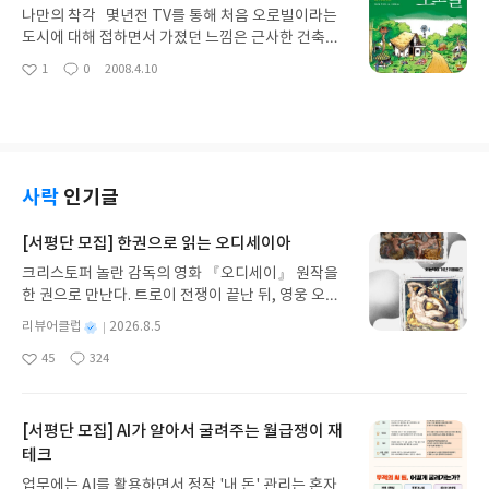
원' 이라 칭했는지에 대해서 생각을 해 보았다. 우리
사람으로서 본인 역시 수차례의 해외 경험(연수, 여행, 출장 등)을 통하
나만의 착각 몇년전 TV를 통해 처음 오로빌이라는
의 국립공원이나 그린밸트처럼 인간에 의하여 다른
여 나름 국제정세의 흐름이나 내가 살고 있는 세계에 대해 꽤 알고 있다
도시에 대해 접하면서 가졌던 느낌은 근사한 건축물
지역과 물리적으로 구분되어 지고 인간의 의한 개발
는 막연한 생각은 이 책을 읽으면서 내가 얼마나 세계의 주변부에 살고
들과 열대의 풍광이 멋들어지게 녹아있는 곳이었다.
1
0
2008.4.10
을 제한함 으로써 자연을 보존하고자 의도되는 공간
좋
댓
작
있으며, 내가 생각했던 세계는 전체의 일 부분(특히 미국 중심의) 이었을
언제나 전원생활에 대한 동경을 가지고 있던 내게 오
아
글
성
에 대한 명칭으로서 저자는 '격리된 낙원'이라는 표
뿐이라는 사실 을 통해 스스로가 얼마나 무지했음을 깨달을 수 있었다.
로빌은 빡빡한 일상과 답답한 미래의 불확실성으로
요
일
현을 쓰고 있다. 문제는 인간에 의해서 인간으로부터
저자는 이책에서 두가지의 큰 구분 기준을 가지고 유라시아 대륙과 남미
부터 탈출할 수 있는 하나의 도피처로서 생각되었다.
보호하기 위하여 만들어진 지역이 실제 그 기능을 하
대륙, 북아프리카지역의 나라들을 구분하여 분석을 하고 있다. 첫번째
사실 오로빌을 소개하던 TV 프로그램 자체를 대면대
고 있는가에 대한 답이다. 저자는 결코 그렇지 않다라
는 흔히 우리가 쓰는 선진국, 개발도상국, 후진국 의 계념과 유사한 제1
면 시청했던 관계로 오로빌이라는 도시 안에 담겨진
는 이야기를 하기 위하여, 실로 다양한 생태학적 이야
세계, 제2세계, 제3세계 라는 개념이다. 여기서 제2세계는 원래 공산권
의미를 모른체 그저 우리나라의 농촌공동체 등과 같
사락
인기글
기들을 풀어내고 있다. 그 중 가장 인상적이었던 부분
국가들을 총칭할때 쓰였던 단어 였으나 이 책에서는 서방 선진국보다는
은 범주의 공동체로 생각했던 나의 착각은 이 책을 통
은 상대적으로 좁은 물리적 면적으로 격리된 보존 지
모자르지만 후진국 보다는 낳은 경제적 성장과 민주주의 정치체계, 부의
해서 스스로가 얼마나 무지했었는지에 대한 부끄러
[서평단 모집] 한권으로 읽는 오디세이아
역에서 청개구리가 멸종 된 이유가 그들이 알을 낳을
불균등과 정치적 부패 및 무능등이 혼재해 있는 국가들을 구분하는 단어
움과 함게 놀라움을 던져 주었다. 스리오로빈도 와
웅덩이를 만들어 주던 멧돼지의 멸종 때문이었다는
크리스토퍼 놀란 감독의 영화 『오디세이』 원작을
로 쓰인다. 제3세계 역시 기존에는 서방 자본주의 진영과 공산주의 진영
마더, 그 새로움과 낯설음 요가나 명상과 같은 것에
사실이다. 결국 인간이 보존이라는 명분으로 물리적,
한 권으로 만난다. 트로이 전쟁이 끝난 뒤, 영웅 오디
이 아니 신생 독립국들 중 두 이데올로기 사이에서 중립적이던 나라들을
대한 사전지식이 없는 상태에서 스리오로빈도나 마
지정학적으로 구분하여 보존하고자 하는 노력들이
세우스는 고향 이타케로 돌아가기 위해 키클롭스, 마
칭하던 단어 였으나, 이 책에서는 경제적으로나 정치적으로 후진성을 지
더, 그들이 믿었던 인류의 일체성이나 초의식등과 같
별
리뷰어클럽
2026.8.5
상당부분 의도와는 다른 결과물들을 이끌어 내고 있
녀 키르케, 세이렌의 노래, 포세이돈의 분노를 헤쳐
니고 있는 나라들을 일컫는 단어로 사용된다. 두번째 구분 기준은 책에
은 이야기는 내게 너무도 생소하고 낯선 이야기 들이
명
작
다는 것이다. - 옥수수와 밀, 쌀등의 번성 저자는 인
45
324
나간다. 그리스 철학 전공자인 옮긴이가 호메로스의
서 제국, 혹은 슈퍼파워라는 단어로 불리는 유럽(EU), 중국, 미국 이 세
었다. 사실 오로빌이라는 도시에 대한 설명과 그 속에
좋
댓
작
성
간의 농경생활이 시작되면서 선택되어진 일부 식물
아
글
성
방대한 24권 서사를 현대적이고 자연스러운 한국어
페권자들과 이 패권자들과의 관계속에 놓여있는 다른 국가들의 구분이
서의 삶에 대한 소소한 일상들을 기대하고 책을 펼쳤
일
요
일
및 동물들(가축 등)의 번성에 대하여 이야기 하고 있
로 풀어내, 고전이 낯선 독자도 이야기의 흐름을 놓치
다. 이 패권자들 중 미국 과 유럽의 상당수 국가들은 제1세계에 속하지만
던 내게 그들의 사상과 이상에 대한 이야기는 약간의
다. 실제 옥수수나 밀 및 쌀등은 인간에 의하여 선택
지 않고 끝까지 읽을 수 있다. 3천 년을 이어 온 귀향
역시나 유럽(EU)의 상당수 국가들은 제2세계의 특성을 보이며 중국 역
[서평단 모집] AI가 알아서 굴려주는 월급쟁이 재
거부감을 일으켰으며, 일종의 종교 입문서에 내가 낚
되어지지 않았다면 전체 지구상에 그렇게 많은 면적
과 모험의 대서사시가 가장 읽기 편한 번역으로 새롭
시 제1세계 부터 제3세계의 특성이 혼재해 있는 제2세계라 부르는 것이
인것이 아닌가 하는 착각을 가지게 했다.하지만, 인류
테크
에서 재배라는 형태를 통한 번성을 누리지는 못하였
게 펼쳐진다.한권으로 읽는 오디세이아글쓴이호메로
보다 정확한 나라이다. 저자는 이 두 기준을 가지고 세 패권자들이 서로
의 일체성에 대한 믿음과 지구전체의 차원에서 선의
업무에는 AI를 활용하면서 정작 '내 돈' 관리는 혼자
을 것이다. 이 부분에 대한 저자의 기술을 읽으면서