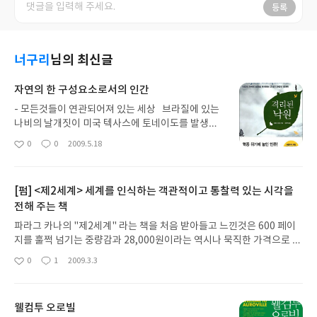
등록
너구리
님의 최신글
자연의 한 구성요소로서의 인간
- 모든것들이 연관되어져 있는 세상 브라질에 있는
나비의 날개짓이 미국 텍사스에 토네이도를 발생시
킬 수도 있다는 복잡계 이론에 관심을 가지고 한동안
0
0
2009.5.18
좋
댓
작
관련 책들을 찾아 읽던 시절이 있었다. 특히나 복잡계
아
글
성
경제학과 관련된 책들이 주 관심 대상 이었으며, 대부
요
일
분의 책들을 읽는 내내 꽤나 고생 했던 기억이 남아
[펌] <제2세계> 세계를 인식하는 객관적이고 통찰력 있는 시각을
있다. 책 전편에 걸쳐 저자가 강조하는 이기적인 (가
전해 주는 책
끔은 이타적인) 유전자들의 DNA 코드에 설계된 생
존방식에 따라 얽히고 설힌 생태계 속에서종간 공진
파라그 카나의 "제2세계" 라는 책을 처음 받아들고 느낀것은 600 페이
화 및 기타 여러 유기적인 역학관계속에 모든 종들이
지를 훌쩍 넘기는 중량감과 28,000원이라는 역시나 묵직한 가격으로 부
관련되어져 있으며 그 관련성의 복잡성 및 예민함에
터의 부담감 이었다. 막상 첫페이지를 넘기고 부터는 걱정했던 것 보다
0
1
2009.3.3
대한 기술 들은 책의 전반부를 읽어 나가는 동안복잡
좋
댓
작
수월히 읽혀 지기는 했으나, 긴장을 푸는 순간 문맥을 놓치거나 흐름이
아
글
성
계 이론의 생태학적 버젼이 아닌가 하는 생각을 가지
끊기는 등 심심풀이로 읽기에는 역시나 중량감이 느껴지는 책이었다.
요
일
게 하였다. - 왜 격리된 낙원 이라 했을까? 책을 읽
세계의 주변부에 사는 주변인으로서의 무지함.. 교통과 통신이 발달하
는 내내 왜 저자 혹은 편자는 책의 제목을 '격리된 낙
웰컴투 오로빌
고 정보의 이동이 역사이래로 가장 자유롭다는 21세기를 살고 있는 한