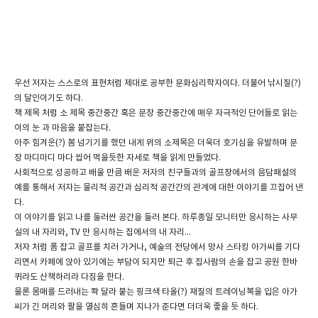
우선 저자는 스스로의 표현처럼 제대로 공부한 문화심리학자이다. 더불어 낚시질(?)
의 달인이기도 하다.
책 제목 처럼 소 제목 중간중간 혹은 문장 중간중간에 매우 자극적인 단어들로 읽는
이의 눈 과 마음을 붙잡는다.
아주 힘겨운(?) 봄 넘기기를 했던 내게 위의 소제목은 더욱더 호기심을 유발하며 문
장 마디마디 마다 씹어 먹을듯한 자세로 책을 읽게 만들었다.
사회적으로 성공하고 배울 만큼 배운 저자의 친구들과의 골프장에서의 음담패설의
예를 통해서 저자는 물리적 공간과 심리적 공간간의 관계에 대한 이야기를 끄집어 낸
다.
이 이야기를 읽고 나를 둘러싼 공간을 둘러 본다. 하루종일 모니터만 응시하는 사무
실의 내 자리와, TV 만 응시하는 집에서의 내 자리...
저자 처럼 폼 잡고 골프를 치러 가거나, 예술의 전당에서 망사 스타킹 아가씨를 기다
리면서 카페에 앉아 있기에는 부담이 되지만 퇴근 후 집사람의 손을 잡고 공원 한바
퀴라도 산책하리라 다짐을 한다.
물론 몸매를 드러내는 쫙 달라 붙는 핑크색 타올(?) 재질의 트레이닝복을 입은 아가
씨가 긴 머리와 팔을 열심히 흔들며 지나가 준다면 더더욱 좋을 듯 하다.