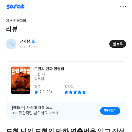
sarak
감자탕
저
기본 카테고리
장
리뷰
감자탕
팔로우
작
2025.10.27
성
일
도현의 만화 연출법
글
도현 저
쓴
잉크잼
이
평균
감자탕
7.8 (39)
[애드온]
사락에 리뷰 쓰고
구매하기
3% 무한적립 받으세요
더보기
도현 님의 도현의 만화 연출법을 읽고 작성