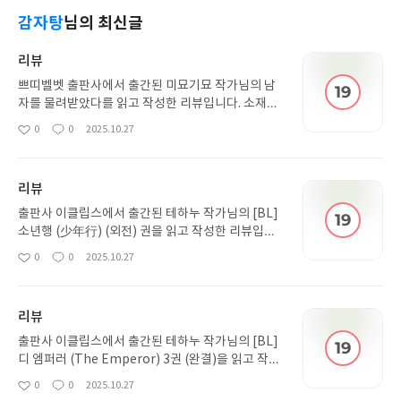
감자탕
님의 최신글
리뷰
쁘띠벨벳 출판사에서 출간된 미묘기묘 작가님의 남
자를 물려받았다를 읽고 작성한 리뷰입니다. 소재가
매력적이어서 정말 재밌게 읽었습니다. 외전 권도 기
0
0
2025.10.27
좋
댓
작
대됩니다. 작가님께서 앞으로도 이 책과 비슷한 작품
아
글
성
많이 써주셨으면 좋겠습니다.
요
일
리뷰
출판사 이클립스에서 출간된 테하누 작가님의 [BL]
소년행 (少年行) (외전) 권을 읽고 작성한 리뷰입니
다. 테하누 작가님 작품 도장깨기 중입니다. 역시 이
0
0
2025.10.27
좋
댓
작
번 작품도 재밌었습니다. 외전이 짧아서 조금 아쉽네
아
글
성
요. 다음 작품도 기대됩니다.
요
일
리뷰
출판사 이클립스에서 출간된 테하누 작가님의 [BL]
디 엠퍼러 (The Emperor) 3권 (완결)을 읽고 작성
한 리뷰입니다. 테하누 작가님 특유의 티카타카가 정
0
0
2025.10.27
좋
댓
작
말 재밌습니다. 사건 위주로 진행되는 사건물이라서