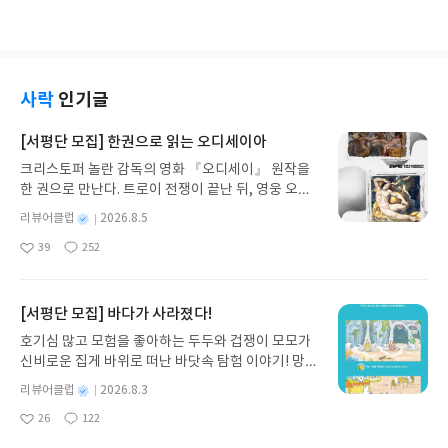
아
글
성
스토리도 흥미진진합니다.
요
일
사락
인기글
[서평단 모집] 한권으로 읽는 오디세이아
크리스토퍼 놀란 감독의 영화 『오디세이』 원작을
한 권으로 만난다. 트로이 전쟁이 끝난 뒤, 영웅 오디
세우스는 고향 이타케로 돌아가기 위해 키클롭스, 마
별
리뷰어클럽
2026.8.5
녀 키르케, 세이렌의 노래, 포세이돈의 분노를 헤쳐
명
작
39
252
나간다. 그리스 철학 전공자인 옮긴이가 호메로스의
좋
댓
작
성
아
글
성
방대한 24권 서사를 현대적이고 자연스러운 한국어
일
요
일
로 풀어내, 고전이 낯선 독자도 이야기의 흐름을 놓치
지 않고 끝까지 읽을 수 있다. 3천 년을 이어 온 귀향
[서평단 모집] 바다가 사라졌다!
과 모험의 대서사시가 가장 읽기 편한 번역으로 새롭
호기심 많고 모험을 좋아하는 두두와 겁쟁이 모모가
게 펼쳐진다.한권으로 읽는 오디세이아글쓴이호메로
신비로운 집게 바위로 떠난 바닷속 탐험 이야기! 망둥
스 저/육혜원 역출판사이화북스 예스24 바로가기 닫
이, 소라게, 낙지 같은 바다 친구들과 신나게 놀던 중
기모집인원 : 5명신청기간 : 2026.08.05 ~ 2026.08.
별
리뷰어클럽
2026.8.3
갑자기 거대해진 집게 바위의 비밀을 마주하게 되는
명
작
09발표일자 : 2026.08.13리뷰 작성기한 : 도서/상품
26
122
데, 과연 바다에 무슨 일이 벌어진 걸까요? 상상력을
좋
댓
작
성
받고 2주 이내 ▶ 주소/연락처 업데이트 : 신청 전 상
아
글
성
자극하는 환상적인 해양 모험 동화 속으로 풍덩 빠져
일