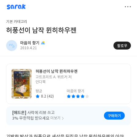
sarak
마음의 향기
저
기본 카테고리
장
허풍선이 남작 뮌히하우젠
마음의 향기
팔로우
작
2010.4.21
성
일
허풍선이 남작 뮌히하우젠
글
고트프리트 A. 뷔르거 저
쓴
인디북
이
평균
마음의 향기
8.2 (42)
[애드온]
사락에 리뷰 쓰고
구매하기
3% 무한적립 받으세요
더보기
기발한 발상과 허풍으로 세상을 뒤집은 남작 뮌히하우젠의 이야