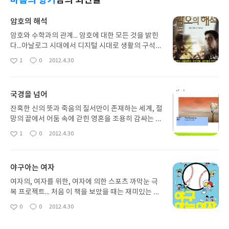
암호의 해석
암호와 수학과의 관계... 암호에 대한 모든 것을 밝힌
다...아날로그 시대에서 디지털 시대로 생활의 구석구
석이 바뀌면서 인터넷 사이트에 로그인을 하거나 은
1
0
2012.4.30
좋
댓
작
행의 이용 그리고 열쇠 대신 암호를 사용하는 집의 현
아
글
성
관문 등 하루에도 몇 번씩 암호를 사용하는데 이러한
요
일
암호에 대하여 평소에 별 관심을 가지지 않다가 우연
국경을 넘어
히 암호에 관하여 이야기 하는 이 책을 만나게 되었습
니다. 암호라는 단어에 이끌려 호기심으로 처음 관심
잔혹한 신의 뜻과 죽음의 질서만이 존재하는 세계, 절
을 가지게 된 책인데 암호의 일생부터 현재의 디지털
망의 끝에서 어둠 속에 갇힌 영혼을 조용히 감싸는 한
서명까지 체계적으로 모두 이야기 하고 있고 암호의
줄기 빛... 영화로도 제작 되었던 '노인을 위한 나라는
1
0
2012.4.30
좋
댓
작
한계를 뛰어넘어 다양한 역사 속 숨겨진 이야기들을
없다'를 통하여 작가의 이름 정도는 알고 있었지만 읽
아
글
성
알 수 있었습니다. 암호가 어떻게 역사를 만들어 왔는
어보지는 못했기에 코맥 매카시의 첫 작품이 된 국경
요
일
지, 그 암호가 어떠한 원리에 의해 만들어졌고 어떻게
을 넘어... 모두 다 예쁜 말들, 평원의 도시들로 이어지
야구아는 여자
그 비밀의 베일을 벗게 되었는지... 암호... 이 단어 자
는 국경 3부작 중 두번째 이야기 입니다. 시리즈 도서
체만으로도 정말 흥미로운데 비밀이라고 하면 더 알
이고 내용이 이어진다고는 하지만 전작을 읽지 않아
여자의, 여자를 위한, 여자에 의한 스포츠 까막눈 극
고 싶어하는 인간의 심리가 크게 작용하는게 아닌가
도 내용적으로 작품을 이해하는 데에는 크게 어려움
복 프로젝트... 처음 이 책을 보았을 때는 재미있는 표
생각합니다. 암호는 재미있는 소설 속 뿐만 아니라 역
이 없었습니다. 다만 표지와 책소개를 보았을 때는 쉽
지를 보고 야구를 소재로 한 소설로 생각했었는데 책
0
0
2012.4.30
사의 순간순간(특히 전쟁)에도 중요한 역할을 해 왔
좋
댓
작
게 읽힐 것 같았지만 막상 읽기 시작하니 보통의 다른
을 펼쳐보니 야구에 문외한 여성들을 위해 쉽고 재미
아
글
성
는데 수학적 논리와 일정한 공식에 의해 풀 수 있는
소설들에 비해 페이지 넘기는 속도가 현저하게 떨어
있게 설명해 놓은 책이었습니다. 저는 어렸을 때부터
요
일