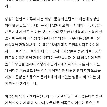
기...
상상이 현실로 이루어 지는 세상... 문명의 발달로 오래전에 상상만
해야 했던 일들이 이제는 눈앞에 펼쳐지고 있는 시대입니다. 지금과
같은 시대가 있을 수 있는 것도 인간의 무한한 상상력과 창조력이 있
었기 때문이 아닌가 생각하는데 책속의 뮌히하우젠은 정말 놀라운
상상력을 가졌더군요... 이 책은 18세기에 첫 출판되었다고 하는데
지금도 놀라운 이야기라 아마 그 당시의 사람들은 정말 기절초풍할
정도의 이야기였을 거라는 생각이 들었습니다. 이 책 허풍선이 남작
뮌히하우젠을 걸리버 여행기나 돈키호테와 자주 비교를 하게 되는
데 굉장한 허풍으로 인해 걸리버 여행기와 비슷한 판타지적 요소를
가졌고 끝없는 허풍으로 돈키호테의 대책없는 행동과 비교되는 것
이 아닌가 생각합니다.
허풍선이 남작 뮌히하우젠... 제목이 낯설지 않다고 느꼈는데 허풍선
이 남작 이야기 외에 몇 가지 조금 다른 제목으로 어린이 용으로 우