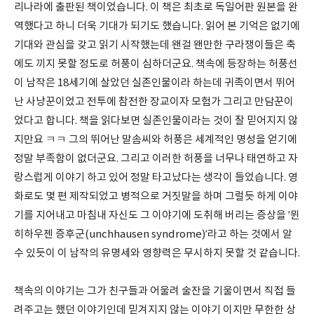
리나라에 출판된 책이었습니다. 이 책은 최초로 독일어판 원본을 완
역했다고 하니 더욱 기대가 되기도 했습니다. 읽어 본 기억은 없기에
기대와 관심을 갖고 읽기 시작했는데 왠걸 왠만한 구라쟁이들은 축
에도 끼지 못할 정도로 허풍이 심하더군요. 책속에 등장하는 허풍선
이 남작은 18세기에 살았던 실존인물이라 하는데 귀족이면서 뛰어
난 사냥꾼이었고 전투에 참전한 장교이자 모험가 그리고 만담꾼이
었다고 합니다. 책을 읽다보면 실존인물이라는 것이 잘 믿어지지 않
지만요 ㅋㅋ 그의 뛰어난 말솜씨와 허풍은 세계적인 명성을 얻기에
정말 부족함이 없더군요. 그리고 이러한 허풍을 너무나 태연하고 자
랑스럽게 이야기 하고 있어 정말 타고났다는 생각이 들었습니다. 영
화로도 몇 편 제작되었고 병적으로 거짓말을 하며 그럴듯 하게 이야
기를 지어내고 마침내 자신도 그 이야기에 도취해 버리는 증상을 ’뮌
히하우젠 증후군(unchhausen syndrome)’라고 하는 것에서 알
수 있듯이 이 남작의 유명세와 영향력은 무시하지 못할 것 같습니다.
책속의 이야기는 그가 친구들과 어울려 술잔을 기울이면서 직접 들
려주고는 했던 이야기인데 믿겨지지 않는 이야기 이지만 무한한 상